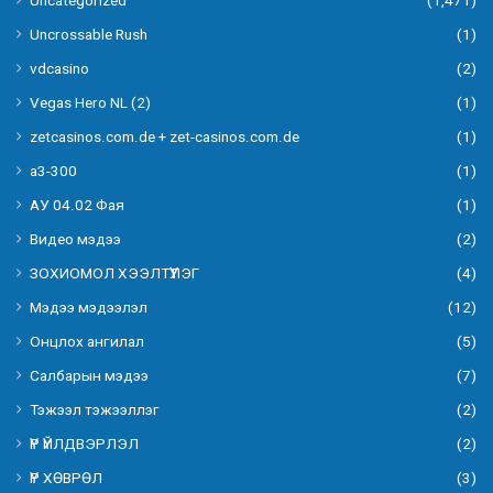
Uncrossable Rush
(1)
vdcasino
(2)
Vegas Hero NL (2)
(1)
zetcasinos.com.de + zet-casinos.com.de
(1)
а3-300
(1)
АУ 04.02 Фая
(1)
Видео мэдээ
(2)
ЗОХИОМОЛ ХЭЭЛТҮҮЛЭГ
(4)
Мэдээ мэдээлэл
(12)
Онцлох ангилал
(5)
Салбарын мэдээ
(7)
Тэжээл тэжээллэг
(2)
ҮР ҮЙЛДВЭРЛЭЛ
(2)
ҮР ХӨВРӨЛ
(3)