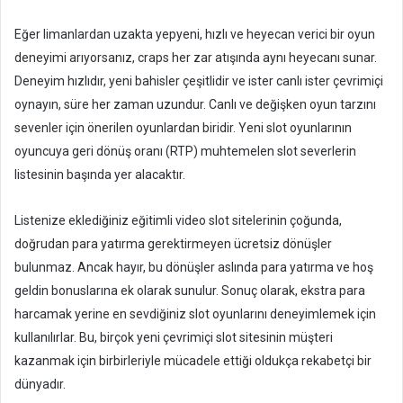
Eğer limanlardan uzakta yepyeni, hızlı ve heyecan verici bir oyun
deneyimi arıyorsanız, craps her zar atışında aynı heyecanı sunar.
Deneyim hızlıdır, yeni bahisler çeşitlidir ve ister canlı ister çevrimiçi
oynayın, süre her zaman uzundur. Canlı ve değişken oyun tarzını
sevenler için önerilen oyunlardan biridir. Yeni slot oyunlarının
oyuncuya geri dönüş oranı (RTP) muhtemelen slot severlerin
listesinin başında yer alacaktır.
Listenize eklediğiniz eğitimli video slot sitelerinin çoğunda,
doğrudan para yatırma gerektirmeyen ücretsiz dönüşler
bulunmaz. Ancak hayır, bu dönüşler aslında para yatırma ve hoş
geldin bonuslarına ek olarak sunulur. Sonuç olarak, ekstra para
harcamak yerine en sevdiğiniz slot oyunlarını deneyimlemek için
kullanılırlar. Bu, birçok yeni çevrimiçi slot sitesinin müşteri
kazanmak için birbirleriyle mücadele ettiği oldukça rekabetçi bir
dünyadır.