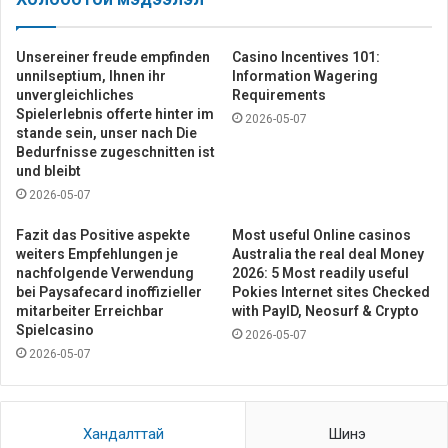
Unsereiner freude empfinden
Casino Incentives 101:
unnilseptium, Ihnen ihr
Information Wagering
unvergleichliches
Requirements
Spielerlebnis offerte hinter im
2026-05-07
stande sein, unser nach Die
Bedurfnisse zugeschnitten ist
und bleibt
2026-05-07
Fazit das Positive aspekte
Most useful Online casinos
weiters Empfehlungen je
Australia the real deal Money
nachfolgende Verwendung
2026: 5 Most readily useful
bei Paysafecard inoffizieller
Pokies Internet sites Checked
mitarbeiter Erreichbar
with PayID, Neosurf & Crypto
Spielcasino
2026-05-07
2026-05-07
Хандалттай
Шинэ