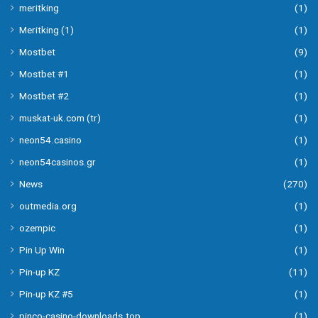
meritking
(1)
Meritking (1)
(1)
Mostbet
(9)
Mostbet #1
(1)
Mostbet #2
(1)
muskat-uk.com (tr)
(1)
neon54.casino
(1)
neon54casinos.gr
(1)
News
(270)
outmedia.org
(1)
ozempic
(1)
Pin Up Win
(1)
Pin-up KZ
(11)
Pin-up KZ #5
(1)
pinco-casino-downloads.top
(1)