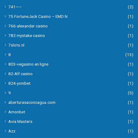
741—–
(2)
75 FortuneJack Casino – EMD N
(1)
766-alexander casino
(1)
782 mystake casino
(1)
7slots.nl
(1)
8
(13)
803-vegasino en ligne
(1)
82-Alf casino
(1)
824-yonibet
(1)
9
(5)
aberturasaconcagua.com
(1)
Amonbet
(1)
Avia Masters
(1)
Azz
(1)