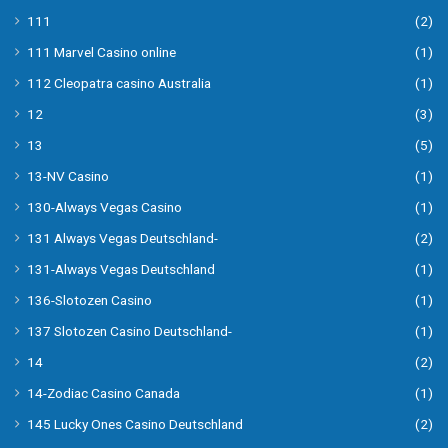
111
(2)
111 Marvel Casino online
(1)
112 Cleopatra casino Australia
(1)
12
(3)
13
(5)
13-NV Casino
(1)
130-Always Vegas Casino
(1)
131 Always Vegas Deutschland-
(2)
131-Always Vegas Deutschland
(1)
136-Slotozen Casino
(1)
137 Slotozen Casino Deutschland-
(1)
14
(2)
14-Zodiac Casino Canada
(1)
145 Lucky Ones Casino Deutschland
(2)