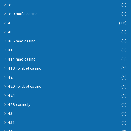
39
(1)
399 mafia casino
(1)
4
(12)
40
(1)
405 mad casino
(1)
41
(1)
414 mad casino
(1)
418 librabet casino
(1)
42
(1)
420 librabet casino
(1)
424
(1)
428-casinoly
(1)
43
(1)
431
(1)