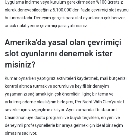
Uygulama indirme veya kurulum gerektirmeden %100 ücretsiz
olarak deneyebileceğiniz 5.100.000'den fazla çevrimiçi slot oyunu
bulunmaktadır. Deneyim gerçek para slot oyunlarına çok benzer,
ancak nakit yerine çevrimiçi para yatırırsınız.
Amerika'da yasal olan çevrimiçi
slot oyunlarını denemek ister
misiniz?
Kumar oynarken yaptığınız aktiviteleri kaydetmek, mali bütçenizi
kontrol altında tutmak ve sorumlu ve keyifli bir deneyim
yaşamanızı sağlamak için çok önemlidir. İlginç bir tema ve
artırılmış ödeme olasılığının birleşimi, Per Night With Cleo'yu slot
severler için vazgeçilmez kılıyor. Aynı zamanda, Restaurant
Casino'nun üye dostu programı ve büyük teşvikleri, en yeni ve
deneyimli profesyonellerle bir araya gelmek için ideal bir seçim
olmasını sağlıyor.