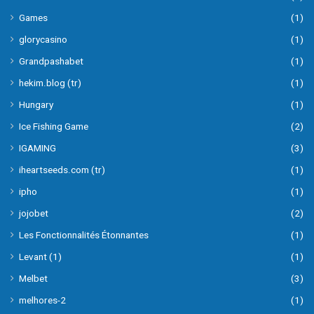
Games
(1)
glorycasino
(1)
Grandpashabet
(1)
hekim.blog (tr)
(1)
Hungary
(1)
Ice Fishing Game
(2)
IGAMING
(3)
iheartseeds.com (tr)
(1)
ipho
(1)
jojobet
(2)
Les Fonctionnalités Étonnantes
(1)
Levant (1)
(1)
Melbet
(3)
melhores-2
(1)