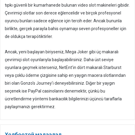
tıpkı güvenli bir kumarhanede bulunan video slot makineleri gibidir.
Çevrimiçi slotlar son derece eğlencelidir ve birçok profesyonel
oyuncu bunları sadece eğlence için tercih eder. Ancak bununla
birlikte, gerçek parayla bahis oynamayı seven profesyoneller için
de oldukça terapötiktirler.
Ancak, yeni başlayan biriyseniz, Mega Joker gibi üç makaralı
çevrimiçi slot oyunlarıyla başlayabilirsiniz. Daha üst seviye
oyunlara geçmek isterseniz, NetEnt'in dört makaralı Starburst
veya çoklu ödeme çizgisine sahip en yaygın macera slotlarından
biri olan Gonzo's Journey'i deneyebilirsiniz. Diğer bir yaygın
seçenek ise PayPal casinolarını denemektir, çünkü bu
ücretlendirme yöntemi bankacılık bilgilerinizi üçüncü taraflarla
paylaşmanızı gerektirmez.
Холбоотой мэдээлэл