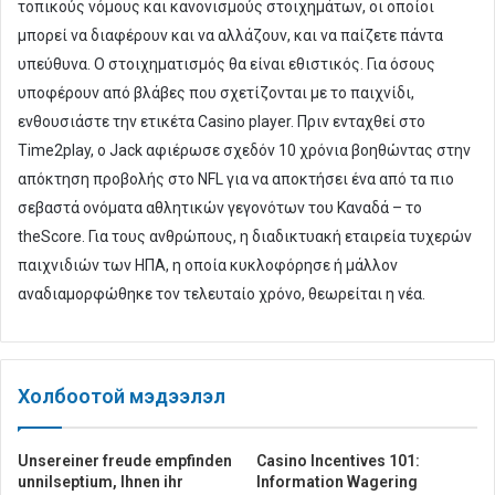
τοπικούς νόμους και κανονισμούς στοιχημάτων, οι οποίοι
μπορεί να διαφέρουν και να αλλάζουν, και να παίζετε πάντα
υπεύθυνα. Ο στοιχηματισμός θα είναι εθιστικός. Για όσους
υποφέρουν από βλάβες που σχετίζονται με το παιχνίδι,
ενθουσιάστε την ετικέτα Casino player. Πριν ενταχθεί στο
Time2play, ο Jack αφιέρωσε σχεδόν 10 χρόνια βοηθώντας στην
απόκτηση προβολής στο NFL για να αποκτήσει ένα από τα πιο
σεβαστά ονόματα αθλητικών γεγονότων του Καναδά – το
theScore. Για τους ανθρώπους, η διαδικτυακή εταιρεία τυχερών
παιχνιδιών των ΗΠΑ, η οποία κυκλοφόρησε ή μάλλον
αναδιαμορφώθηκε τον τελευταίο χρόνο, θεωρείται η νέα.
Холбоотой мэдээлэл
Unsereiner freude empfinden
Casino Incentives 101:
unnilseptium, Ihnen ihr
Information Wagering