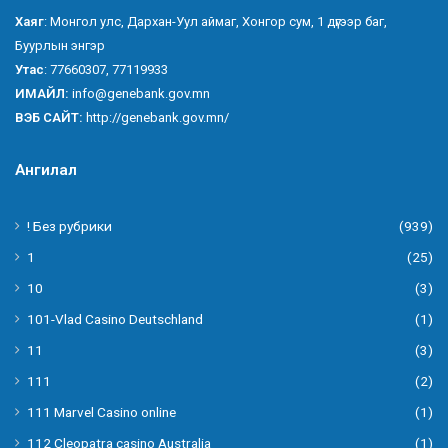
Хаяг
: Монгол улс, Дархан-Уул аймаг, Хонгор сум, 1 дүгээр баг,
Буурлын энгэр
Утас
: 77660307, 77119933
ИМАЙЛ:
info@genebank.gov.mn
ВЭБ САЙТ:
http://genebank.gov.mn/
Ангилал
! Без рубрики
(939)
1
(25)
10
(3)
101-Vlad Casino Deutschland
(1)
11
(3)
111
(2)
111 Marvel Casino online
(1)
112 Cleopatra casino Australia
(1)