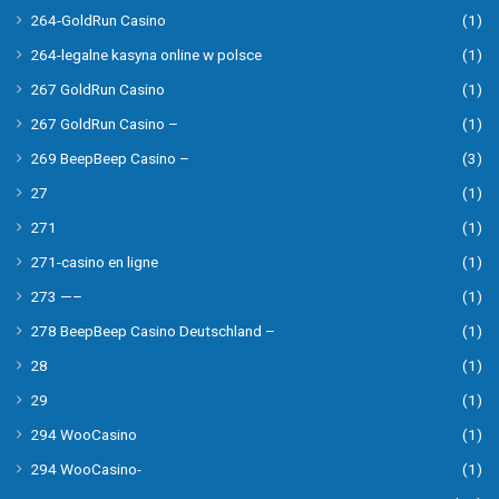
264-GoldRun Casino
(1)
264-legalne kasyna online w polsce
(1)
267 GoldRun Casino
(1)
267 GoldRun Casino –
(1)
269 BeepBeep Casino –
(3)
27
(1)
271
(1)
271-casino en ligne
(1)
273 —–
(1)
278 BeepBeep Casino Deutschland –
(1)
28
(1)
29
(1)
294 WooCasino
(1)
294 WooCasino-
(1)