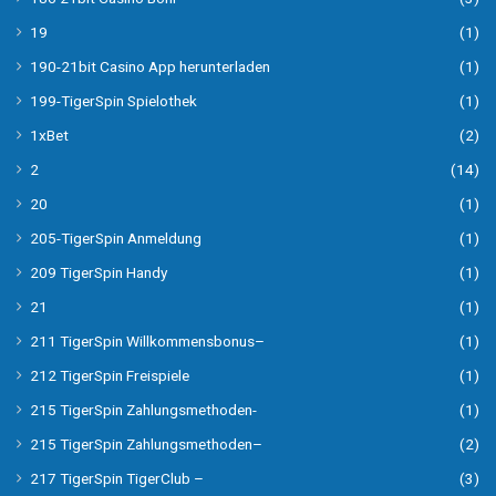
19
(1)
190-21bit Casino App herunterladen
(1)
199-TigerSpin Spielothek
(1)
1xBet
(2)
2
(14)
20
(1)
205-TigerSpin Anmeldung
(1)
209 TigerSpin Handy
(1)
21
(1)
211 TigerSpin Willkommensbonus–
(1)
212 TigerSpin Freispiele
(1)
215 TigerSpin Zahlungsmethoden-
(1)
215 TigerSpin Zahlungsmethoden–
(2)
217 TigerSpin TigerClub –
(3)