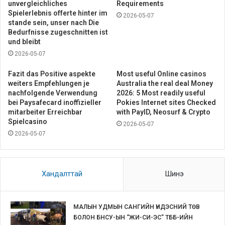
unvergleichliches
Requirements
Spielerlebnis offerte hinter im
2026-05-07
stande sein, unser nach Die
Bedurfnisse zugeschnitten ist
und bleibt
2026-05-07
Fazit das Positive aspekte
Most useful Online casinos
weiters Empfehlungen je
Australia the real deal Money
nachfolgende Verwendung
2026: 5 Most readily useful
bei Paysafecard inoffizieller
Pokies Internet sites Checked
mitarbeiter Erreichbar
with PayID, Neosurf & Crypto
Spielcasino
2026-05-07
2026-05-07
Хандалттай
Шинэ
МАЛЫН УДМЫН САНГИЙН ҮНДЭСНИЙ ТӨВ
БОЛОН БНСУ-ЫН “ЖИ-СИ-ЭС” ТББ-ИЙН