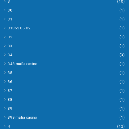
3
(10)
30
(1)
31
(1)
31862 05.02
(1)
32
(1)
33
(1)
34
(3)
348-mafia casino
(1)
35
(1)
36
(1)
37
(1)
38
(1)
39
(1)
399 mafia casino
(1)
4
(12)