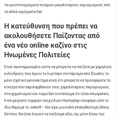
m
τα κρυπτονομίσματα να έχουν μεγαλύτερους περιορισμούς από
a
τα απλά νομίσματα fiat.
i
l
Η κατεύθυνση που πρέπει να
ακολουθήσετε Παίζοντας από
ένα νέο online καζίνο στις
Ηνωμένες Πολιτείες
Είναι προσαρμοσμένο ώστε να μπορείτε να παίζετε με χαμηλούς
κυλίνδρους που έχουν το λιγότερο ποντάρισμα από $cuatro, το
μόνο σχετικό μειονέκτημα είναι ότι μπορείτε να προσφέρετε τα
κίνητρα που περιλαμβάνουν τους χαμηλότερους περιορισμούς
στοιχηματισμού και τώρα δεν πιστεύουμε ότι ήταν επωφελείς.
Η επιχείρηση τυχερών παιχνιδιών Hunnyplay υποφέρει από το
ίδιο θέμα με το Joker8 – δεν έχει μια καλή επαληθεύσιμη άδεια.
Ωστόσο, θα ήταν λογικό να παίξουμε εδώ, όχι μόνο λόγω της