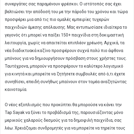
συνεργάτες σας παραμένουν φρέσκοι. Ο ιστότοπός σας έχει
βελτιώσει την απόδοσή του με την πάροδο του χρόνου και τώρα
προσφέρει μια από τις πιο ομαλές εμπειρίες τυχερών
παιχνιδιών άμεσης απόλαυσης. Μας εντυπωσίασε ιδιαίτερα το
γεγονός ότι μπορεί να παίξει 150+ παιχνίδια στη δοκιμαστική
λειτουργία, χωρίς να απαιτείται επιπλέον χρέωση. Αρχικά, τα
νέα διαδικτυακά καζίνο προσφέρουν συχνά πολύ πιο άφθονα
μπόνους για να δημιουργήσουν πρόσβαση στους χρήστες τους.
Ταυτόχρονα, μπορούν να προσφέρουν το καλύτερο λογισμικό
για κινητά και μπορείτε να ζητήσετε συμβουλές από ό,τι έχετε
συνηθίσει, επειδή συνήθως μπαίνουν στον τομέα αναζητώντας
καινοτομία.
Ο νέος εξοπλισμός που προκύπτει θα μπορούσε να κάνει την
Tap Sayak να ξύνει το προβάδισμά της, παρουσιάζοντας μόνο
μερικούς χαλαρούς δεσμούς για τα δημοφιλή παιχνίδια, σας
λέω. Χρειάζομαι συνδρομητές για να μπορείτε να τηρείτε τους