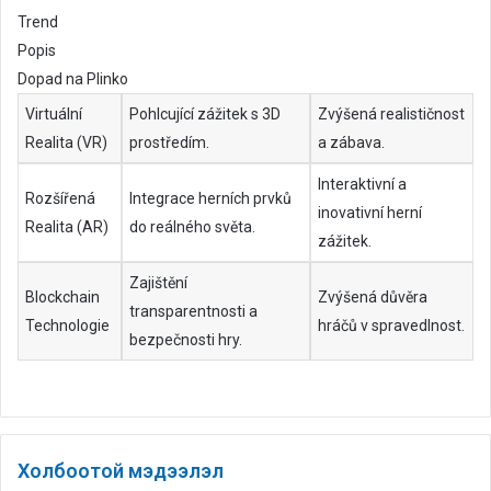
Trend
Popis
Dopad na Plinko
Virtuální
Pohlcující zážitek s 3D
Zvýšená realističnost
Realita (VR)
prostředím.
a zábava.
Interaktivní a
Rozšířená
Integrace herních prvků
inovativní herní
Realita (AR)
do reálného světa.
zážitek.
Zajištění
Blockchain
Zvýšená důvěra
transparentnosti a
Technologie
hráčů v spravedlnost.
bezpečnosti hry.
Холбоотой мэдээлэл