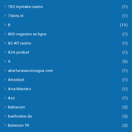
782 mystake casino
(1)
7slots.nl
(1)
8
(13)
803-vegasino en ligne
(1)
82-Alf casino
(1)
824-yonibet
(1)
9
(5)
aberturasaconcagua.com
(1)
Amonbet
(1)
Avia Masters
(1)
Azz
(1)
Bahiscom
(2)
beefonline.de
(2)
Betwoon TR
(2)