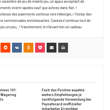
ne caractère de jeu de maints jeu, un appui acceptant de
ments vivent rapides sauf que actives dans fiat , !
vitesse des paiements continue vers héberger, í l’instar des
ons commerciales enrichissantes. Casinia s’continue tout de
 jeu un peu, , ! franchement, le n’levant loin un cadeau.
Reddit
VKontakte
Odnoklassniki
Pocket
Share via Email
Print
ntives 101:
Fazit das Positive aspekte
n Wagering
weiters Empfehlungen je
ts
nachfolgende Verwendung bei
Paysafecard inoffizieller
mitarbeiter Erreichbar