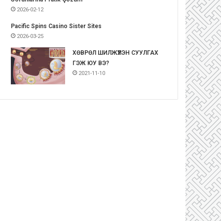
2026-02-12
Pacific Spins Casino Sister Sites
2026-03-25
ХӨВРӨЛ ШИЛЖҮҮЛЭН СУУЛГАХ
ГЭЖ ЮУ ВЭ?
2021-11-10