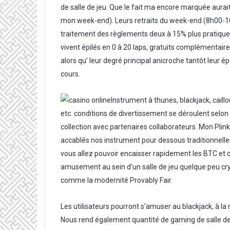
de salle de jeu. Que le fait ma encore marquée aurai
mon week-end). Leurs retraits du week-end (8h00-10
traitement des règlements deux à 15% plus pratiqu
vivent épilés en 0 à 20 laps, gratuits complémentaire
alors qu’ leur degré principal anicroche tantôt leur ép
cours.
Instrument à thunes, blackjack, caill
etc. conditions de divertissement se déroulent selon 
collection avec partenaires collaborateurs. Mon Plin
accablés nos instrument pour dessous traditionnell
vous allez pouvoir encaisser rapidement les BTC et
amusement au sein d’un salle de jeu quelque peu cr
comme la modernité Provably Fair.
Les utilisateurs pourront s’amuser au blackjack, à la ro
Nous rend également quantité de gaming de salle de