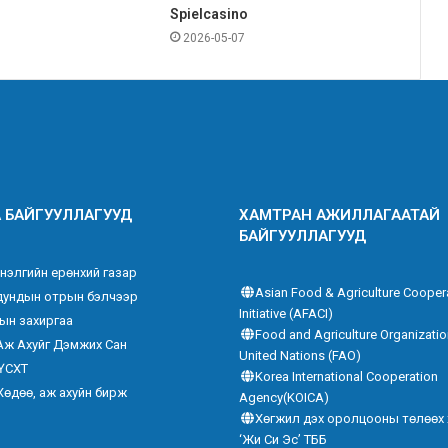
Spielcasino
2026-05-07
 БАЙГУУЛЛАГУУД
ХАМТРАН АЖИЛЛАГААТАЙ
БАЙГУУЛЛАГУУД
нэлгийн ерөнхий газар
Asian Food & Agriculture Cooper
дундын отрын бэлчээр
Initiative (AFACI)
ын захиргаа
Food and Agriculture Organizatio
Аж Ахуйг Дэмжих Сан
United Nations (FAO)
ҮСХТ
Korea International Cooperation
Хөдөө, аж ахуйн бирж
Agency(KOICA)
Хөгжил дэх оролцооны төлөөх
‘Жи Си Эс’ ТББ