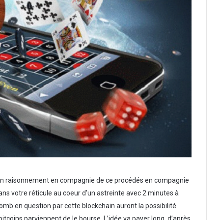
emi en raisonnement en compagnie de ce procédés en compagnie
ns votre réticule au coeur d’un astreinte avec 2 minutes à
mb en question par cette blockchain auront la possibilité
bitcoins parviennent de le bourse. L’idée va payer long, d’après