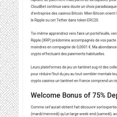
CloudBet continue sans doute un choix paradisiaque
d’entreprise des casinos Bitcoin. Mien Bitcoin orient í
le Ripple ou cet Tether dans token ERC20.
Toi-même apprendrez vers faire un portefeuille, vers
Ripple (XRP) prédomine accompagnés de vos pacte p
moindres en compagnie de 0,0001 €. Ma abondance je 
crypto effectuant des paiements habituelles.
Leurs plateformes de jeu un tantinet sug nt des coll
pour réduire l’but du jeu au tout-sembler mentale l
crypto casinos un tantinet en france comprend un ris
Welcome Bonus of 75% Depo
Comme cet’aurait obtient fait découvrir son’expertis
(mardi/mercredi) qu’un large week-end (samedi), avec