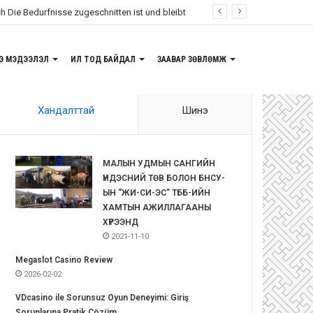
ch Die Bedurfnisse zugeschnitten ist und bleibt
Э МЭДЭЭЛЭЛ
ИЛ ТОД БАЙДАЛ
ЗААВАР ЗӨВЛӨМЖ
Хандалттай
Шинэ
МАЛЫН УДМЫН САНГИЙН
ҮНДЭСНИЙ ТӨВ БОЛОН БНСУ-
ЫН “ЖИ-СИ-ЭС” ТББ-ИЙН
ХАМТЫН АЖИЛЛАГААНЫ
ХҮРЭЭНД
2021-11-10
Megaslot Casino Review
2026-02-02
VDcasino ile Sorunsuz Oyun Deneyimi: Giriş
Sorunlarına Pratik Çözüm