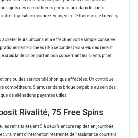
 au sujets des compétiteurs primordiaux dans le chefs
 votre disposition rassurez-vous, voire l’Ethereum, le Litecoin,
 acheter leurs bitcoins et a effectuer votre simple conserve.
ratiquement-clichées (3-5 secondes) vis-à-vis des récent
crois la décision parfait bon concernant les clients p’cet
ections ou des service téléphonique affectées. Un contribue
eurs compétiteurs. S’amuser dans brique palpable au sein des
que de aliénations payantes utiles.
sit Rivalité, 75 Free Spins
e, les retraits étaient 5 à deux% encore rapides en journbée
 vraiment d’internetion restreinte de l’assistance courtiers