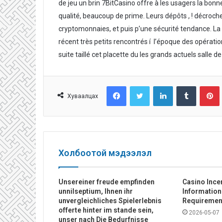
de jeu un brin 7BitCasino offre à les usagers la bon
qualité, beaucoup de prime. Leurs dépôts , ! décroche
cryptomonnaies, et puis p’une sécurité tendance. La 
récent très petits rencontrés í l’époque des opérati
suite taillé cet placette du les grands actuels salle de
Facebook
Twitter
LinkedIn
Tumblr
Pinterest
Хуваалцах
Холбоотой мэдээлэл
Unsereiner freude empfinden
Casino Ince
unnilseptium, Ihnen ihr
Informatio
unvergleichliches Spielerlebnis
Requiremen
offerte hinter im stande sein,
2026-05-07
unser nach Die Bedurfnisse