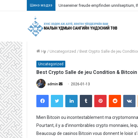
Шинэ мэдээ
Unsereiner freude empfinden unnilseptium, Ihn
Нүүр
/
Uncategorized
/
Best Crypto Salle de jeu Conditi
Uncategorized
Best Crypto Salle de jeu Condition & Bitco
admin
S
2026-01-13
e
Facebook
Twitter
LinkedIn
Tumblr
Pinterest
Reddit
VKontakte
n
d
a
Mien Bitcoin ou incontestablement ma cryptomonnaie
n
Pourtant, il y a d’innombrables crypto monnaies, lequ
e
Beaucoup de casinos Bitcoin vous donnent le loisir s
m