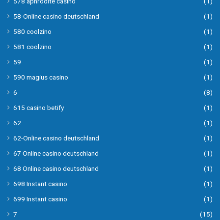
578 aphrodite casino
(1)
58-Online casino deutschland
(1)
580 coolzino
(1)
581 coolzino
(1)
59
(1)
590 magius casino
(1)
6
(8)
615 casino betify
(1)
62
(1)
62-Online casino deutschland
(1)
67 Online casino deutschland
(1)
68 Online casino deutschland
(1)
698 Instant casino
(1)
699 Instant casino
(1)
7
(15)