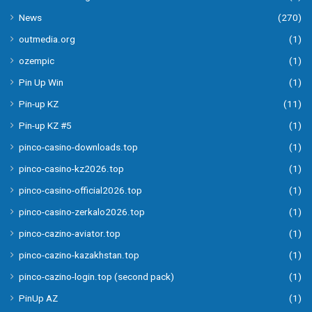
News
(270)
outmedia.org
(1)
ozempic
(1)
Pin Up Win
(1)
Pin-up KZ
(11)
Pin-up KZ #5
(1)
pinco-casino-downloads.top
(1)
pinco-casino-kz2026.top
(1)
pinco-casino-official2026.top
(1)
pinco-casino-zerkalo2026.top
(1)
pinco-cazino-aviator.top
(1)
pinco-cazino-kazakhstan.top
(1)
pinco-cazino-login.top (second pack)
(1)
PinUp AZ
(1)