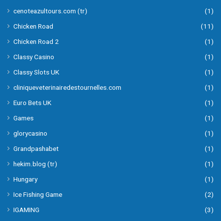
cenoteazultours.com (tr)
(1)
Chicken Road
(11)
Chicken Road 2
(1)
Classy Casino
(1)
Classy Slots UK
(1)
cliniqueveterinairedestournelles.com
(1)
Euro Bets UK
(1)
Games
(1)
glorycasino
(1)
Grandpashabet
(1)
hekim.blog (tr)
(1)
Hungary
(1)
Ice Fishing Game
(2)
IGAMING
(3)