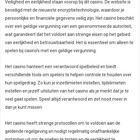
Veiligheid en eerlijkheid staan voorop bij dit casino. De website is
beveiligd met de nieuwste encryptietechnologie, waardoor je
persoonlijke en financiële gegevens veilig zijn. Het casino beschikt
over een geldige vergunning van een gerenommeerde autoriteit,
wat garandeert dat het voldoet aan strenge eisen op het gebied
van eerlijkheid en betrouwbaarheid. Het is essentieel om alleen te
spelen bij casino’s met een geldige vergunning.
Het casino hanteert een verantwoord spelbeleid en biedt
verschillende tools om spelers te helpen controle te houden over
hun spelgedrag. Zo kun je inzetlimieten instellen, tijdslimieten
instellen en jezelf uitsluiten van het casino als je merkt dat je te
veel gaat spelen. Speel altijd verantwoord en zet nooit meer in
dan je kunt missen.
Het casino heeft strenge protocollen om te voldoen aan de
geldende regelgeving en nodigt regelmatig onafhankelijke
instanties uit om de spellen te testen en de eerlijkheid te