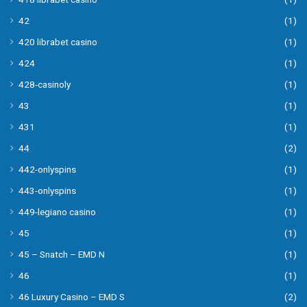
42
(1)
420 librabet casino
(1)
424
(1)
428-casinoly
(1)
43
(1)
431
(1)
44
(2)
442-onlyspins
(1)
443-onlyspins
(1)
449-legiano casino
(1)
45
(1)
45 – Snatch – EMD N
(1)
46
(1)
46 Luxury Casino – EMD S
(2)