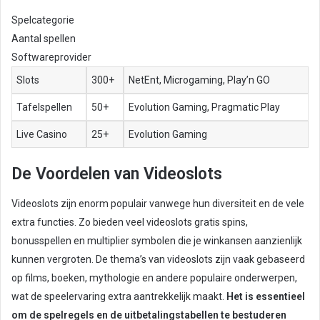
Spelcategorie
Aantal spellen
Softwareprovider
Slots
300+
NetEnt, Microgaming, Play’n GO
Tafelspellen
50+
Evolution Gaming, Pragmatic Play
Live Casino
25+
Evolution Gaming
De Voordelen van Videoslots
Videoslots zijn enorm populair vanwege hun diversiteit en de vele
extra functies. Zo bieden veel videoslots gratis spins,
bonusspellen en multiplier symbolen die je winkansen aanzienlijk
kunnen vergroten. De thema’s van videoslots zijn vaak gebaseerd
op films, boeken, mythologie en andere populaire onderwerpen,
wat de speelervaring extra aantrekkelijk maakt.
Het is essentieel
om de spelregels en de uitbetalingstabellen te bestuderen