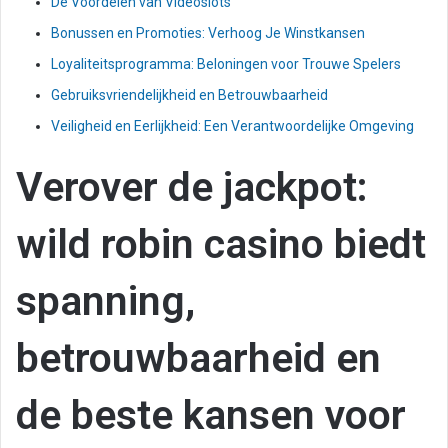
De Voordelen van Videoslots
m
Bonussen en Promoties: Verhoog Je Winstkansen
a
i
Loyaliteitsprogramma: Beloningen voor Trouwe Spelers
l
Gebruiksvriendelijkheid en Betrouwbaarheid
Veiligheid en Eerlijkheid: Een Verantwoordelijke Omgeving
Verover de jackpot:
wild robin casino biedt
spanning,
betrouwbaarheid en
de beste kansen voor