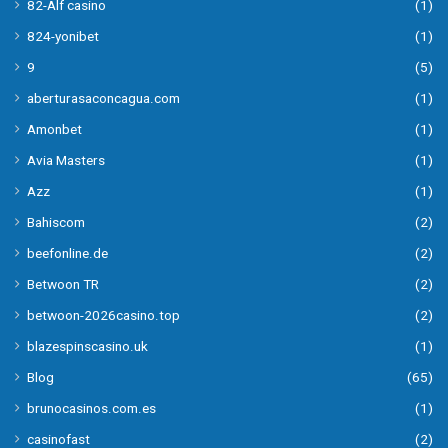
82-Alf casino
(1)
824-yonibet
(1)
9
(5)
aberturasaconcagua.com
(1)
Amonbet
(1)
Avia Masters
(1)
Azz
(1)
Bahiscom
(2)
beefonline.de
(2)
Betwoon TR
(2)
betwoon-2026casino.top
(2)
blazespinscasino.uk
(1)
Blog
(65)
brunocasinos.com.es
(1)
casinofast
(2)