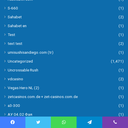
S-660
(1)
Sahabet
(2)
Sahabet en
(1)
Test
(1)
text test
(2)
umisushisandiego.com (tr)
(1)
Uncategorized
(1,471)
Uncrossable Rush
(1)
vdcasino
(2)
Vegas Hero NL (2)
(1)
zetcasinos.com.de + zet-casinos.com.de
(1)
а3-300
(1)
АУ 04.02 Фая
(1)
Видео мэдээ
(2)
Facebook
Twitter
WhatsApp
Telegram
Viber