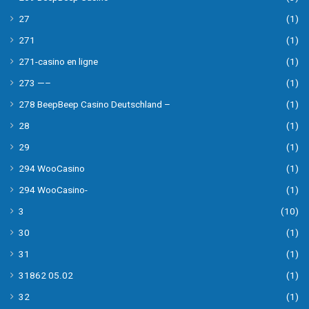
27
(1)
271
(1)
271-casino en ligne
(1)
273 —–
(1)
278 BeepBeep Casino Deutschland –
(1)
28
(1)
29
(1)
294 WooCasino
(1)
294 WooCasino-
(1)
3
(10)
30
(1)
31
(1)
31862 05.02
(1)
32
(1)