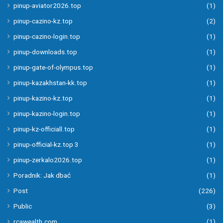
pinup-aviator2026.top
(1)
pinup-cazino-kz.top
(2)
pinup-cazino-login.top
(1)
pinup-downloads.top
(1)
pinup-gate-of-olympus.top
(1)
pinup-kazakhstan-kk.top
(1)
pinup-kazino-kz.top
(1)
pinup-kazino-login.top
(1)
pinup-kz-officiall.top
(1)
pinup-official-kz.top 3
(1)
pinup-zerkalo2026.top
(1)
Poradnik: Jak dbać
(1)
Post
(226)
Public
(3)
rcawealth.com
(1)