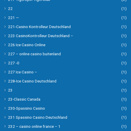
22
(1)
221 —
(1)
221-Casino Kontrolleur Deutschland
(1)
223 CasinoKontrolleur Deutschland –
(1)
226 Ice Casino Online
(1)
227 – online casino buitenland
(1)
227 -0
(1)
227 Ice Casino –
(1)
228-Ice Casino Deutschland
(1)
23
(1)
23-Classic Canada
(1)
230-Spassino Casino
(1)
231 Spassino Casino Deutschland
(1)
232 – casino online france – 1
(1)