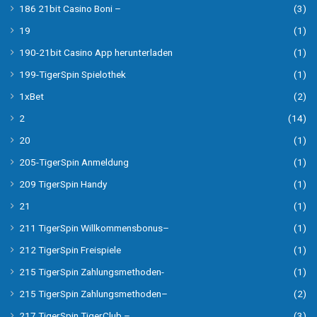
186 21bit Casino Boni –
(3)
19
(1)
190-21bit Casino App herunterladen
(1)
199-TigerSpin Spielothek
(1)
1xBet
(2)
2
(14)
20
(1)
205-TigerSpin Anmeldung
(1)
209 TigerSpin Handy
(1)
21
(1)
211 TigerSpin Willkommensbonus–
(1)
212 TigerSpin Freispiele
(1)
215 TigerSpin Zahlungsmethoden-
(1)
215 TigerSpin Zahlungsmethoden–
(2)
217 TigerSpin TigerClub –
(3)