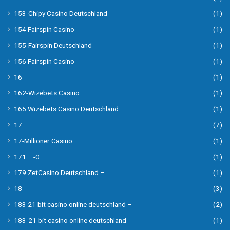
153-Chipy Casino Deutschland
(1)
154 Fairspin Casino
(1)
155-Fairspin Deutschland
(1)
156 Fairspin Casino
(1)
16
(1)
162-Wizebets Casino
(1)
165 Wizebets Casino Deutschland
(1)
17
(7)
17-Millioner Casino
(1)
171 —-0
(1)
179 ZetCasino Deutschland –
(1)
18
(3)
183 21 bit casino online deutschland –
(2)
183-21 bit casino online deutschland
(1)