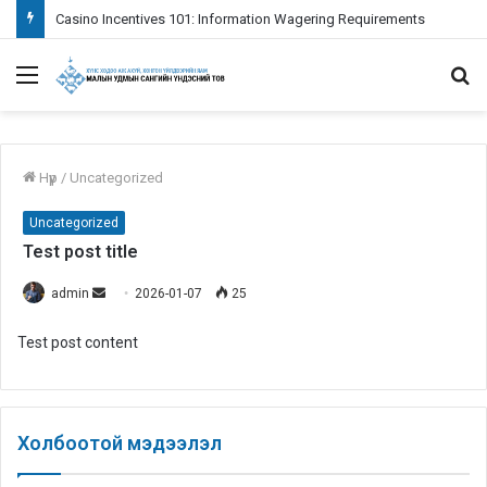
Casino Incentives 101: Information Wagering Requirements
Menu
S
fo
Нүүр
/
Uncategorized
Uncategorized
Test post title
admin
S
2026-01-07
25
e
Test post content
n
d
a
n
Холбоотой мэдээлэл
e
m