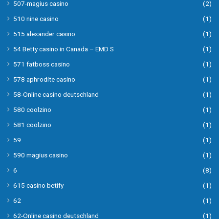
507-magius casino
(2)
510 nine casino
(1)
515 alexander casino
(1)
54 Betty casino in Canada – EMD S
(1)
571 fatboss casino
(1)
578 aphrodite casino
(1)
58-Online casino deutschland
(1)
580 coolzino
(1)
581 coolzino
(1)
59
(1)
590 magius casino
(1)
6
(8)
615 casino betify
(1)
62
(1)
62-Online casino deutschland
(1)