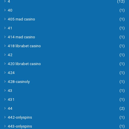
4
(12)
40
(1)
405 mad casino
(1)
41
(1)
414 mad casino
(1)
418 librabet casino
(1)
42
(1)
420 librabet casino
(1)
424
(1)
428-casinoly
(1)
43
(1)
431
(1)
44
(2)
442-onlyspins
(1)
443-onlyspins
(1)