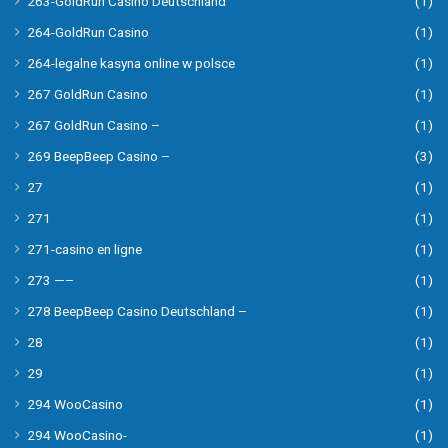
263-GoldRun Casino Deutschland
(1)
264-GoldRun Casino
(1)
264-legalne kasyna online w polsce
(1)
267 GoldRun Casino
(1)
267 GoldRun Casino –
(1)
269 BeepBeep Casino –
(3)
27
(1)
271
(1)
271-casino en ligne
(1)
273 —–
(1)
278 BeepBeep Casino Deutschland –
(1)
28
(1)
29
(1)
294 WooCasino
(1)
294 WooCasino-
(1)