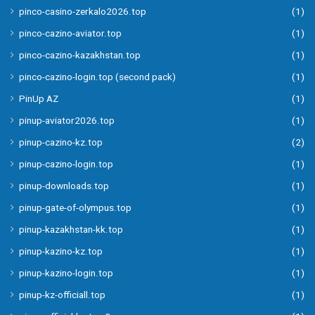
pinco-casino-zerkalo2026.top
(1)
pinco-cazino-aviator.top
(1)
pinco-cazino-kazakhstan.top
(1)
pinco-cazino-login.top (second pack)
(1)
PinUp AZ
(1)
pinup-aviator2026.top
(1)
pinup-cazino-kz.top
(2)
pinup-cazino-login.top
(1)
pinup-downloads.top
(1)
pinup-gate-of-olympus.top
(1)
pinup-kazakhstan-kk.top
(1)
pinup-kazino-kz.top
(1)
pinup-kazino-login.top
(1)
pinup-kz-officiall.top
(1)