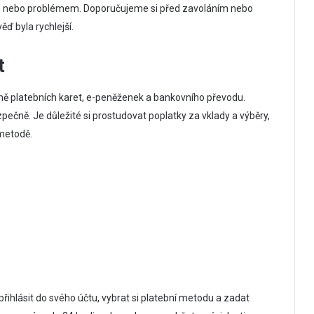
m nebo problémem. Doporučujeme si před zavoláním nebo
ď byla rychlejší.
t
tně platebních karet, e-peněženek a bankovního převodu.
pečně. Je důležité si prostudovat poplatky za vklady a výběry,
 metodě.
přihlásit do svého účtu, vybrat si platební metodu a zadat