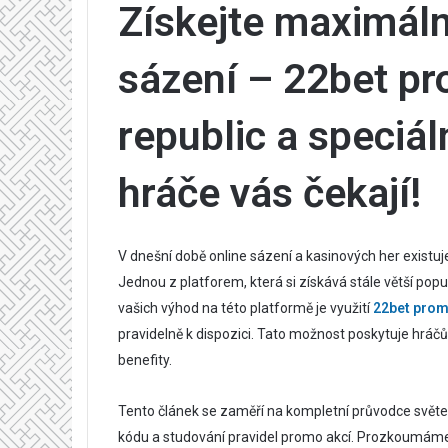
Získejte maximáln
sázení – 22bet p
republic a speciál
hráče vás čekají!
V dnešní době online sázení a kasinových her existuje
Jednou z platforem, která si získává stále větší popu
vašich výhod na této platformě je využití
22bet prom
pravidelně k dispozici. Tato možnost poskytuje hráčů
benefity.
Tento článek se zaměří na kompletní průvodce světe
kódu a studování pravidel promo akcí. Prozkoumám