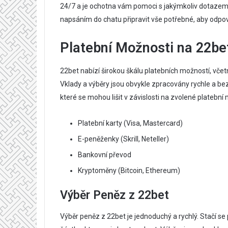
24/7 a je ochotna vám pomoci s jakýmkoliv dotaze
napsáním do chatu připravit vše potřebné, aby odpově
Platební Možnosti na 22be
22bet nabízí širokou škálu platebních možností, vče
Vklady a výběry jsou obvykle zpracovány rychle a bez
které se mohou lišit v závislosti na zvolené platební
Platební karty (Visa, Mastercard)
E-peněženky (Skrill, Neteller)
Bankovní převod
Kryptoměny (Bitcoin, Ethereum)
Výběr Peněz z 22bet
Výběr peněz z 22bet je jednoduchý a rychlý. Stačí se 