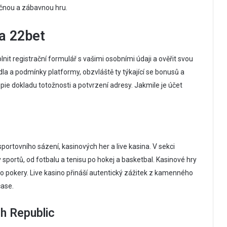
ečnou a zábavnou hru.
na 22bet
lnit registrační formulář s vašimi osobními údaji a ověřit svou
vidla a podmínky platformy, obzvláště ty týkající se bonusů a
pie dokladu totožnosti a potvrzení adresy. Jakmile je účet
portovního sázení, kasinových her a live kasina. V sekci
sportů, od fotbalu a tenisu po hokej a basketbal. Kasinové hry
video pokery. Live kasino přináší autentický zážitek z kamenného
čase.
h Republic