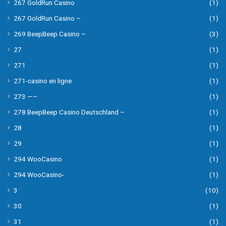
267 GoldRun Casino
(1)
267 GoldRun Casino –
(1)
269 BeepBeep Casino –
(3)
27
(1)
271
(1)
271-casino en ligne
(1)
273 —–
(1)
278 BeepBeep Casino Deutschland –
(1)
28
(1)
29
(1)
294 WooCasino
(1)
294 WooCasino-
(1)
3
(10)
30
(1)
31
(1)