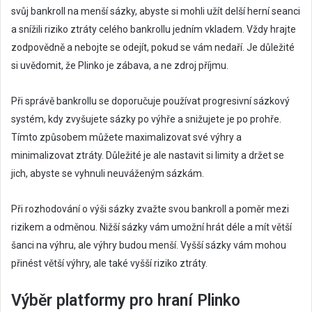
svůj bankroll na menší sázky, abyste si mohli užít delší herní seanci
a snížili riziko ztráty celého bankrollu jedním vkladem. Vždy hrajte
zodpovědně a nebojte se odejít, pokud se vám nedaří. Je důležité
si uvědomit, že Plinko je zábava, a ne zdroj příjmu.
Při správě bankrollu se doporučuje používat progresivní sázkový
systém, kdy zvyšujete sázky po výhře a snižujete je po prohře.
Tímto způsobem můžete maximalizovat své výhry a
minimalizovat ztráty. Důležité je ale nastavit si limity a držet se
jich, abyste se vyhnuli neuváženým sázkám.
Při rozhodování o výši sázky zvažte svou bankroll a poměr mezi
rizikem a odměnou. Nižší sázky vám umožní hrát déle a mít větší
šanci na výhru, ale výhry budou menší. Vyšší sázky vám mohou
přinést větší výhry, ale také vyšší riziko ztráty.
Výběr platformy pro hraní Plinko