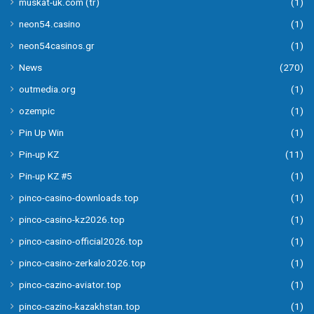
muskat-uk.com (tr)
(1)
neon54.casino
(1)
neon54casinos.gr
(1)
News
(270)
outmedia.org
(1)
ozempic
(1)
Pin Up Win
(1)
Pin-up KZ
(11)
Pin-up KZ #5
(1)
pinco-casino-downloads.top
(1)
pinco-casino-kz2026.top
(1)
pinco-casino-official2026.top
(1)
pinco-casino-zerkalo2026.top
(1)
pinco-cazino-aviator.top
(1)
pinco-cazino-kazakhstan.top
(1)