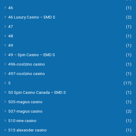
46
(1)
46 Luxury Casino – EMD S
(2)
47
(1)
48
(1)
49
(1)
49 – Spin Casino – EMD S
(1)
496-coolzino casino
(1)
497-coolzino casino
(1)
5
(17)
50 Spin Casino Canada – EMD S
(1)
505-magius casino
(1)
507-magius casino
(2)
510 nine casino
(1)
515 alexander casino
(1)