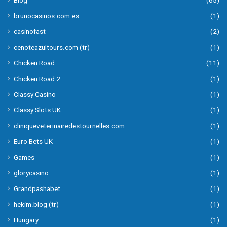
Blog
(65)
brunocasinos.com.es
(1)
casinofast
(2)
cenoteazultours.com (tr)
(1)
Chicken Road
(11)
Chicken Road 2
(1)
Classy Casino
(1)
Classy Slots UK
(1)
cliniqueveterinairedestournelles.com
(1)
Euro Bets UK
(1)
Games
(1)
glorycasino
(1)
Grandpashabet
(1)
hekim.blog (tr)
(1)
Hungary
(1)