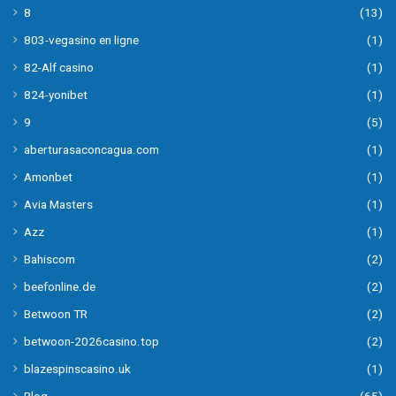
8
(13)
803-vegasino en ligne
(1)
82-Alf casino
(1)
824-yonibet
(1)
9
(5)
aberturasaconcagua.com
(1)
Amonbet
(1)
Avia Masters
(1)
Azz
(1)
Bahiscom
(2)
beefonline.de
(2)
Betwoon TR
(2)
betwoon-2026casino.top
(2)
blazespinscasino.uk
(1)