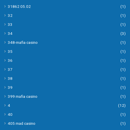
31862 05.02
(1)
32
(1)
33
(1)
34
(3)
348-mafia casino
(1)
35
(1)
36
(1)
37
(1)
38
(1)
39
(1)
399 mafia casino
(1)
4
(12)
40
(1)
405 mad casino
(1)