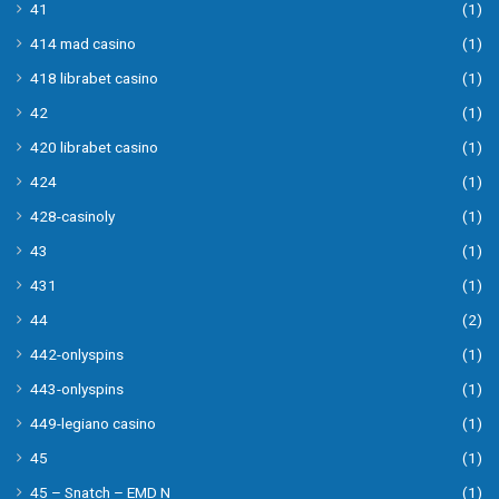
41
(1)
414 mad casino
(1)
418 librabet casino
(1)
42
(1)
420 librabet casino
(1)
424
(1)
428-casinoly
(1)
43
(1)
431
(1)
44
(2)
442-onlyspins
(1)
443-onlyspins
(1)
449-legiano casino
(1)
45
(1)
45 – Snatch – EMD N
(1)