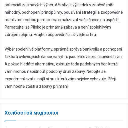
potenciál zajímavých výher. Ačkoliv je výsledek v značné míře
náhodný, pochopení principů hry, používání strategií a zodpovědné
hraní vám mohou pomoci maximalizovat vaše šance na úspěch.
Pamatujte, že Plinko je primárně zábava a není spolehlivým
zdrojem příjmu. Hrajte zodpovědně a užívejte si hru.
Výběr spolehlivé platformy, správná správa bankrollu a pochopení
faktorů ovlivňujících šance na výhru jsou klíčové pro úspěšné hraní.
A pokud hledáte alternativu, existuje řada podobných her, které
vám mohou nabídnout podobný druh zábavy. Nebojte se
experimentovat a najít si hru, která vám nejvíce vyhovuje. Přeji
vám hodně štěstí a zábavy při hraní!
Холбоотой мэдээлэл