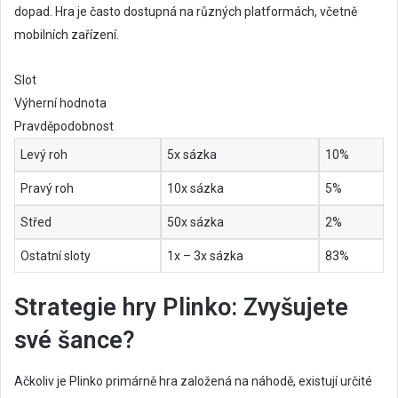
dopad. Hra je často dostupná na různých platformách, včetně
mobilních zařízení.
Slot
Výherní hodnota
Pravděpodobnost
Levý roh
5x sázka
10%
Pravý roh
10x sázka
5%
Střed
50x sázka
2%
Ostatní sloty
1x – 3x sázka
83%
Strategie hry Plinko: Zvyšujete
své šance?
Ačkoliv je Plinko primárně hra založená na náhodě, existují určité