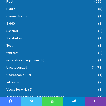
Post
(226)
Public
(3)
rcawealth.com
(1)
S-660
(1)
Sahabet
(2)
Sahabet en
(1)
Test
(1)
text test
(2)
umisushisandiego.com (tr)
(1)
Uncategorized
(1,471)
Uncrossable Rush
(1)
vdcasino
(2)
Vegas Hero NL (2)
(1)
zetcasinos.com.de + zet-casinos.com.de
(1)
а3-300
(1)
Facebook
Twitter
WhatsApp
Telegram
Viber