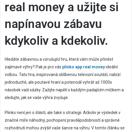
real money a užijte si
napínavou zábavu
kdykoliv a kdekoliv.
Hledáte zábavnou a vzrušující hru, která vám může přinést
zajímavé výhry? Pak je pro vás
plinko app real money
ideální
volbou. Tato hra, inspirovaná oblíbenou televizní soutěží, nabízí
jednoduché, ale poutavé hraní a potenciál vyhrát až 1000x
násobek vaší sázky. Zažijte napětí s každým padajícím míčkem a
sledujte, jak se vaše výhra zvyšuje.
Plinko není jen o štěstí, ale také o strategii. Ačkoliv je výsledek v
značné míře náhodný, pochopení pravděpodobností a správné
rozhodnutí mohou zvýšit vaše šance na výhru. V tomto článku se