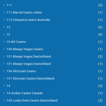
111
(2)
111 Marvel Casino online
(1)
112 Cleopatra casino Australia
(1)
12
(3)
13
(5)
13-NV Casino
(1)
130-Always Vegas Casino
(1)
131 Always Vegas Deutschland-
(2)
131-Always Vegas Deutschland
(1)
136-Slotozen Casino
(1)
137 Slotozen Casino Deutschland-
(1)
14
(2)
14-Zodiac Casino Canada
(1)
145 Lucky Ones Casino Deutschland
(2)