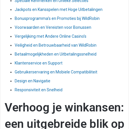
Speciale Kenmerken en Unieke Selecties
m
Jackpots en Kansspelen met Hoge Uitbetalingen
a
i
Bonusprogramma’s en Promoties bij WildRobin
l
Voorwaarden en Vereisten voor Bonussen
Vergelijking met Andere Online Casino’s
Veiligheid en Betrouwbaarheid van WildRobin
Betaalmogelijkheden en Uitbetalingssnelheid
Klantenservice en Support
Gebruikerservaring en Mobiele Compatibiliteit
Design en Navigatie
Responsiviteit en Snelheid
Verhoog je winkansen:
een uitgebreide blik op