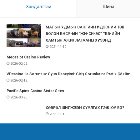
Хандалттай
Шинэ
МАЛЫН УДМЫН САНГИЙН ҮНДЭСНИЙ ТӨВ
БОЛОН БНСУ-ЫН “ЖИ-СИ-ЭС” ТББ-ИЙН
ХАМТЫН АЖИЛЛАГААНЫ ХҮРЭЭНД
2021-11-10
Megaslot Casino Review
2026-02-02
VDcasino ile Sorunsuz Oyun Deneyimi: Giriş Sorunlarına Pratik Çözüm
2026-02-12
Pacific Spins Casino Sister Sites
2026-03-25
ХӨВРӨЛ ШИЛЖҮҮЛЭН СУУЛГАХ ГЭЖ ЮУ ВЭ?
2021-11-10