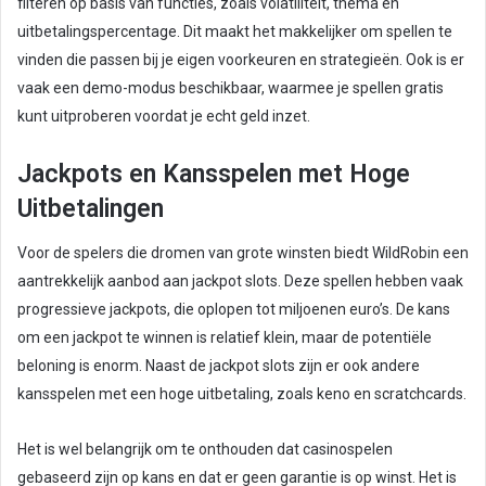
filteren op basis van functies, zoals volatiliteit, thema en
uitbetalingspercentage. Dit maakt het makkelijker om spellen te
vinden die passen bij je eigen voorkeuren en strategieën. Ook is er
vaak een demo-modus beschikbaar, waarmee je spellen gratis
kunt uitproberen voordat je echt geld inzet.
Jackpots en Kansspelen met Hoge
Uitbetalingen
Voor de spelers die dromen van grote winsten biedt WildRobin een
aantrekkelijk aanbod aan jackpot slots. Deze spellen hebben vaak
progressieve jackpots, die oplopen tot miljoenen euro’s. De kans
om een jackpot te winnen is relatief klein, maar de potentiële
beloning is enorm. Naast de jackpot slots zijn er ook andere
kansspelen met een hoge uitbetaling, zoals keno en scratchcards.
Het is wel belangrijk om te onthouden dat casinospelen
gebaseerd zijn op kans en dat er geen garantie is op winst. Het is