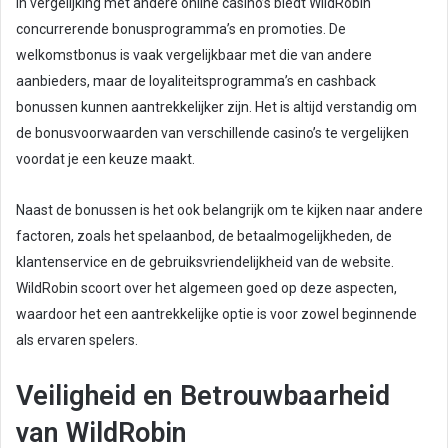
In vergelijking met andere online casino’s biedt WildRobin
concurrerende bonusprogramma’s en promoties. De
welkomstbonus is vaak vergelijkbaar met die van andere
aanbieders, maar de loyaliteitsprogramma’s en cashback
bonussen kunnen aantrekkelijker zijn. Het is altijd verstandig om
de bonusvoorwaarden van verschillende casino’s te vergelijken
voordat je een keuze maakt.
Naast de bonussen is het ook belangrijk om te kijken naar andere
factoren, zoals het spelaanbod, de betaalmogelijkheden, de
klantenservice en de gebruiksvriendelijkheid van de website.
WildRobin scoort over het algemeen goed op deze aspecten,
waardoor het een aantrekkelijke optie is voor zowel beginnende
als ervaren spelers.
Veiligheid en Betrouwbaarheid
van WildRobin