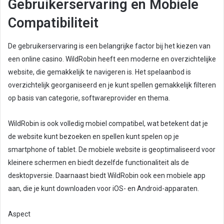
Gebruikerservaring en Mobiele
Compatibiliteit
De gebruikerservaring is een belangrijke factor bij het kiezen van
een online casino. WildRobin heeft een moderne en overzichtelijke
website, die gemakkelijk te navigeren is. Het spelaanbod is
overzichtelijk georganiseerd en je kunt spellen gemakkelijk filteren
op basis van categorie, softwareprovider en thema.
WildRobin is ook volledig mobiel compatibel, wat betekent dat je
de website kunt bezoeken en spellen kunt spelen op je
smartphone of tablet. De mobiele website is geoptimaliseerd voor
kleinere schermen en biedt dezelfde functionaliteit als de
desktopversie. Daarnaast biedt WildRobin ook een mobiele app
aan, die je kunt downloaden voor iOS- en Android-apparaten.
Aspect