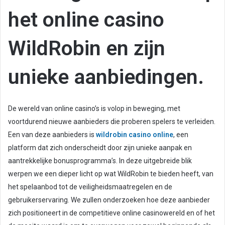
het online casino
WildRobin en zijn
unieke aanbiedingen.
De wereld van online casino’s is volop in beweging, met
voortdurend nieuwe aanbieders die proberen spelers te verleiden.
Een van deze aanbieders is
wildrobin casino online
, een
platform dat zich onderscheidt door zijn unieke aanpak en
aantrekkelijke bonusprogramma’s. In deze uitgebreide blik
werpen we een dieper licht op wat WildRobin te bieden heeft, van
het spelaanbod tot de veiligheidsmaatregelen en de
gebruikerservaring. We zullen onderzoeken hoe deze aanbieder
zich positioneert in de competitieve online casinowereld en of het