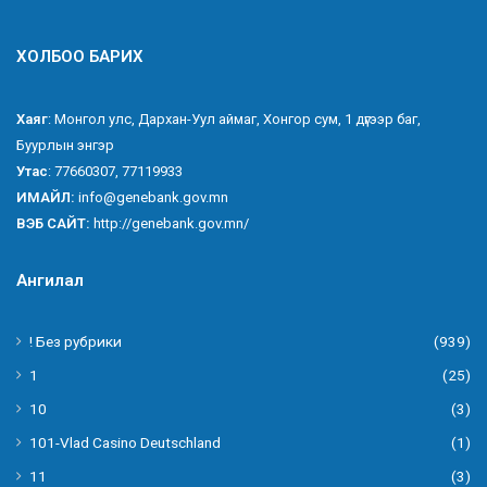
ХОЛБОО БАРИХ
Хаяг
: Монгол улс, Дархан-Уул аймаг, Хонгор сум, 1 дүгээр баг,
Буурлын энгэр
Утас
: 77660307, 77119933
ИМАЙЛ:
info@genebank.gov.mn
ВЭБ САЙТ:
http://genebank.gov.mn/
Ангилал
! Без рубрики
(939)
1
(25)
10
(3)
101-Vlad Casino Deutschland
(1)
11
(3)