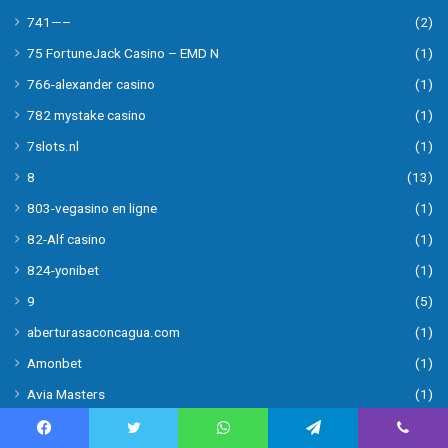
741—–
(2)
75 FortuneJack Casino – EMD N
(1)
766-alexander casino
(1)
782 mystake casino
(1)
7slots.nl
(1)
8
(13)
803-vegasino en ligne
(1)
82-Alf casino
(1)
824-yonibet
(1)
9
(5)
aberturasaconcagua.com
(1)
Amonbet
(1)
Avia Masters
(1)
Azz
(1)
Facebook
Twitter
WhatsApp
Telegram
Viber