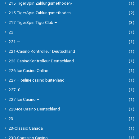
215 TigerSpin Zahlungsmethoden-
(1)
215 TigerSpin Zahlungsmethoden–
(2)
217 TigerSpin TigerClub –
(3)
22
(1)
221 —
(1)
221-Casino Kontrolleur Deutschland
(1)
223 CasinoKontrolleur Deutschland –
(1)
226 Ice Casino Online
(1)
227 – online casino buitenland
(1)
227 -0
(1)
227 Ice Casino –
(1)
228-Ice Casino Deutschland
(1)
23
(1)
23-Classic Canada
(1)
230-Spassino Casino
(1)