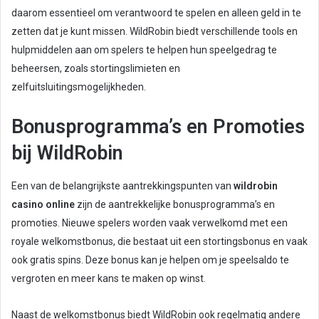
daarom essentieel om verantwoord te spelen en alleen geld in te
zetten dat je kunt missen. WildRobin biedt verschillende tools en
hulpmiddelen aan om spelers te helpen hun speelgedrag te
beheersen, zoals stortingslimieten en
zelfuitsluitingsmogelijkheden.
Bonusprogramma’s en Promoties
bij WildRobin
Een van de belangrijkste aantrekkingspunten van
wildrobin
casino online
zijn de aantrekkelijke bonusprogramma’s en
promoties. Nieuwe spelers worden vaak verwelkomd met een
royale welkomstbonus, die bestaat uit een stortingsbonus en vaak
ook gratis spins. Deze bonus kan je helpen om je speelsaldo te
vergroten en meer kans te maken op winst.
Naast de welkomstbonus biedt WildRobin ook regelmatig andere