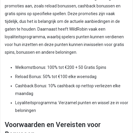
promoties aan, zoals reload bonussen, cashback bonussen en
gratis spins op specifieke spellen. Deze promoties zijn vaak
tijdelijk, dus het is belangrijk om de actuele aanbiedingen in de
gaten te houden. Daarnaast heeft WildRobin vaak een
loyaliteitsprogramma, waarbij spelers punten kunnen verdienen
voor hun inzetten en deze punten kunnen inwisselen voor gratis
spins, bonussen en andere beloningen.
Welkomstbonus: 100% tot €200 + 50 Gratis Spins
Reload Bonus: 50% tot €100 elke woensdag
Cashback Bonus: 10% cashback op nettop verliezen elke
maandag
Loyaliteitsprogramma: Verzamel punten en wissel ze in voor
beloningen
Voorwaarden en Vereisten voor