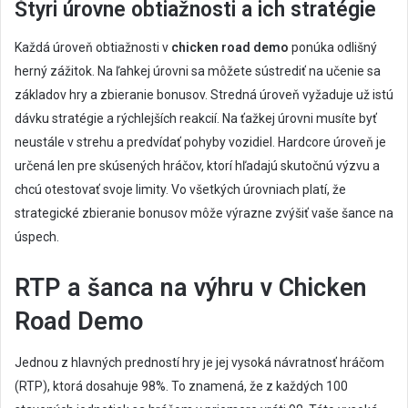
Štyri úrovne obtiažnosti a ich stratégie
Každá úroveň obtiažnosti v
chicken road demo
ponúka odlišný
herný zážitok. Na ľahkej úrovni sa môžete sústrediť na učenie sa
základov hry a zbieranie bonusov. Stredná úroveň vyžaduje už istú
dávku stratégie a rýchlejších reakcií. Na ťažkej úrovni musíte byť
neustále v strehu a predvídať pohyby vozidiel. Hardcore úroveň je
určená len pre skúsených hráčov, ktorí hľadajú skutočnú výzvu a
chcú otestovať svoje limity. Vo všetkých úrovniach platí, že
strategické zbieranie bonusov môže výrazne zvýšiť vaše šance na
úspech.
RTP a šanca na výhru v Chicken
Road Demo
Jednou z hlavných predností hry je jej vysoká návratnosť hráčom
(RTP), ktorá dosahuje 98%. To znamená, že z každých 100