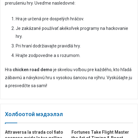
prerušeniu hry. Uveďme nasledovné:
Hra je určená pre dospelých hráčov.
Je zakázané používať akékoľvek programy na hackovanie
hry.
Pri hraní dodržiavajte pravidlá hry.
Hrajte zodpovedne a s rozumom.
Hra
chicken road demo
je skvelou voľbou pre každého, kto hľadá
zábavnú a návykovú hru s vysokou šancou na výhru. Vyskúšajte ju
a presvedčte sa sami!
Холбоотой мэдээлэл
Attraversa la strada col fiato
Fortunes Take Flight Master