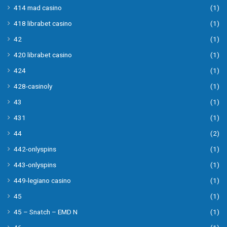
414 mad casino
(1)
418 librabet casino
(1)
42
(1)
420 librabet casino
(1)
424
(1)
428-casinoly
(1)
43
(1)
431
(1)
44
(2)
442-onlyspins
(1)
443-onlyspins
(1)
449-legiano casino
(1)
45
(1)
45 – Snatch – EMD N
(1)