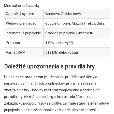
Minimálne požiadavky
Operačný systém
Windows 7 alebo novší
Webový prehliadač
Google Chrome, Mozilla Firefox, Safari
Internetové pripojenie
Stabilné pripojenie k internetu
Procesor
1 GHz alebo vyšší
Pamäť RAM
512 MB alebo vyššia
Dôležité upozornenia a pravidlá hry
Hra
chicken road demo
je určená len pre zábavné účely a
nenávratnosť finančných prostriedkov, je prísne zakázané
zneužívanie hry. Hráči by mali hrať zodpovedne a dodržiavať
pravidlá hry. Ak máte problémy s hraním, obráťte sa na
zákaznícku podporu. Vždy sa uistite, že máte stabilné internetové
pripojenie a dostatočné množstvo batérie, aby ste sa vyhli