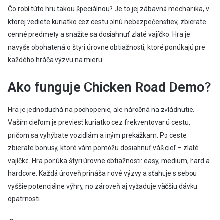
Čo robí túto hru takou špeciálnou? Je to jej zábavná mechanika, v
ktorej vediete kuriatko cez cestu plnú nebezpečenstiev, zbierate
cenné predmety a snažíte sa dosiahnuť zlaté vajíčko. Hra je
navyše obohatená o štyri úrovne obtiažnosti, ktoré ponúkajú pre
každého hráča výzvu na mieru.
Ako funguje Chicken Road Demo?
Hra je jednoduchá na pochopenie, ale náročná na zvládnutie.
Vaším cieľom je previesť kuriatko cez frekventovanú cestu,
pričom sa vyhýbate vozidlám a iným prekážkam. Po ceste
zbierate bonusy, ktoré vám pomôžu dosiahnuť váš cieľ – zlaté
vajíčko. Hra ponúka štyri úrovne obtiažnosti: easy, medium, hard a
hardcore. Každá úroveň prináša nové výzvy a sťahuje s sebou
vyššie potenciálne výhry, no zároveň aj vyžaduje väčšiu dávku
opatrnosti.