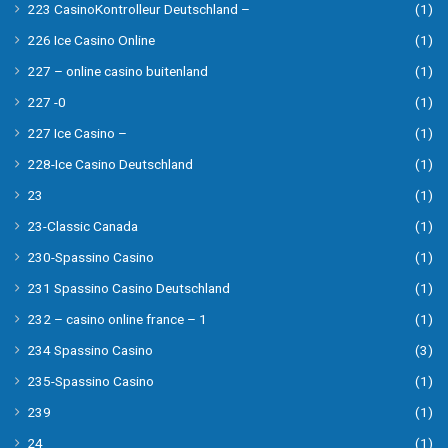
223 CasinoKontrolleur Deutschland –
(1)
226 Ice Casino Online
(1)
227 – online casino buitenland
(1)
227 -0
(1)
227 Ice Casino –
(1)
228-Ice Casino Deutschland
(1)
23
(1)
23-Classic Canada
(1)
230-Spassino Casino
(1)
231 Spassino Casino Deutschland
(1)
232 – casino online france – 1
(1)
234 Spassino Casino
(3)
235-Spassino Casino
(1)
239
(1)
24
(1)