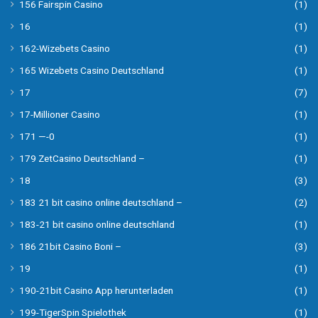
156 Fairspin Casino
(1)
16
(1)
162-Wizebets Casino
(1)
165 Wizebets Casino Deutschland
(1)
17
(7)
17-Millioner Casino
(1)
171 —-0
(1)
179 ZetCasino Deutschland –
(1)
18
(3)
183 21 bit casino online deutschland –
(2)
183-21 bit casino online deutschland
(1)
186 21bit Casino Boni –
(3)
19
(1)
190-21bit Casino App herunterladen
(1)
199-TigerSpin Spielothek
(1)