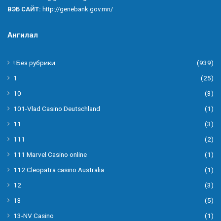
ВЭБ САЙТ:
http://genebank.gov.mn/
Ангилал
! Без рубрики
(939)
1
(25)
10
(3)
101-Vlad Casino Deutschland
(1)
11
(3)
111
(2)
111 Marvel Casino online
(1)
112 Cleopatra casino Australia
(1)
12
(3)
13
(5)
13-NV Casino
(1)