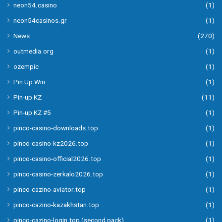
neon54.casino
(1)
neon54casinos.gr
(1)
News
(270)
outmedia.org
(1)
ozempic
(1)
Pin Up Win
(1)
Pin-up KZ
(11)
Pin-up KZ #5
(1)
pinco-casino-downloads.top
(1)
pinco-casino-kz2026.top
(1)
pinco-casino-official2026.top
(1)
pinco-casino-zerkalo2026.top
(1)
pinco-cazino-aviator.top
(1)
pinco-cazino-kazakhstan.top
(1)
pinco-cazino-login.top (second pack)
(1)