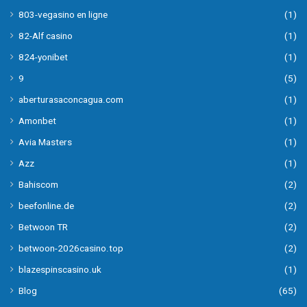
803-vegasino en ligne
(1)
82-Alf casino
(1)
824-yonibet
(1)
9
(5)
aberturasaconcagua.com
(1)
Amonbet
(1)
Avia Masters
(1)
Azz
(1)
Bahiscom
(2)
beefonline.de
(2)
Betwoon TR
(2)
betwoon-2026casino.top
(2)
blazespinscasino.uk
(1)
Blog
(65)