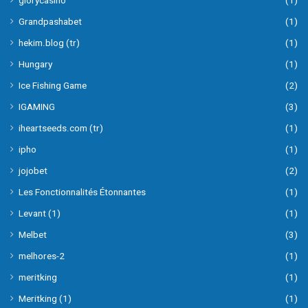
Grandpashabet
(1)
hekim.blog (tr)
(1)
Hungary
(1)
Ice Fishing Game
(2)
IGAMING
(3)
iheartseeds.com (tr)
(1)
ipho
(1)
jojobet
(2)
Les Fonctionnalités Étonnantes
(1)
Levant (1)
(1)
Melbet
(3)
melhores-2
(1)
meritking
(1)
Meritking (1)
(1)