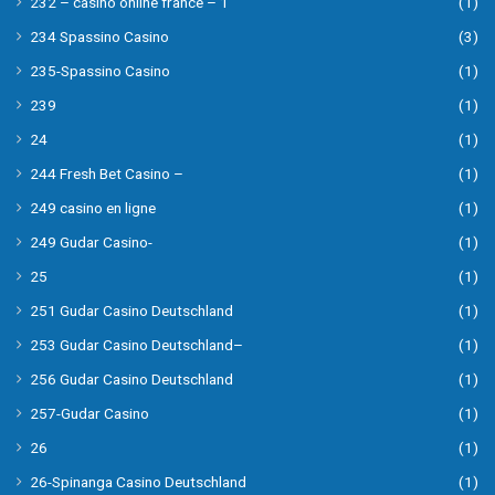
232 – casino online france – 1
(1)
234 Spassino Casino
(3)
235-Spassino Casino
(1)
239
(1)
24
(1)
244 Fresh Bet Casino –
(1)
249 casino en ligne
(1)
249 Gudar Casino-
(1)
25
(1)
251 Gudar Casino Deutschland
(1)
253 Gudar Casino Deutschland–
(1)
256 Gudar Casino Deutschland
(1)
257-Gudar Casino
(1)
26
(1)
26-Spinanga Casino Deutschland
(1)