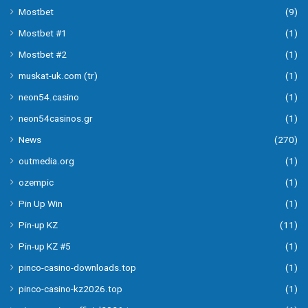
Mostbet
(9)
Mostbet #1
(1)
Mostbet #2
(1)
muskat-uk.com (tr)
(1)
neon54.casino
(1)
neon54casinos.gr
(1)
News
(270)
outmedia.org
(1)
ozempic
(1)
Pin Up Win
(1)
Pin-up KZ
(11)
Pin-up KZ #5
(1)
pinco-casino-downloads.top
(1)
pinco-casino-kz2026.top
(1)