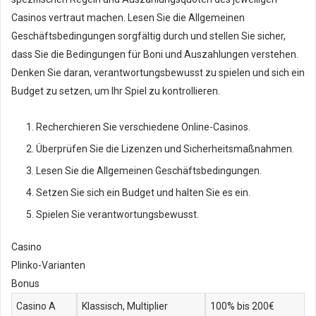
Casinos vertraut machen. Lesen Sie die Allgemeinen
Geschäftsbedingungen sorgfältig durch und stellen Sie sicher,
dass Sie die Bedingungen für Boni und Auszahlungen verstehen.
Denken Sie daran, verantwortungsbewusst zu spielen und sich ein
Budget zu setzen, um Ihr Spiel zu kontrollieren.
Recherchieren Sie verschiedene Online-Casinos.
Überprüfen Sie die Lizenzen und Sicherheitsmaßnahmen.
Lesen Sie die Allgemeinen Geschäftsbedingungen.
Setzen Sie sich ein Budget und halten Sie es ein.
Spielen Sie verantwortungsbewusst.
Casino
Plinko-Varianten
Bonus
Casino A
Klassisch, Multiplier
100% bis 200€