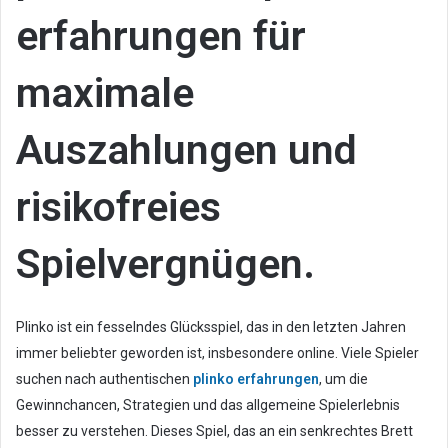
erfahrungen für
maximale
Auszahlungen und
risikofreies
Spielvergnügen.
Plinko ist ein fesselndes Glücksspiel, das in den letzten Jahren
immer beliebter geworden ist, insbesondere online. Viele Spieler
suchen nach authentischen
plinko erfahrungen
, um die
Gewinnchancen, Strategien und das allgemeine Spielerlebnis
besser zu verstehen. Dieses Spiel, das an ein senkrechtes Brett