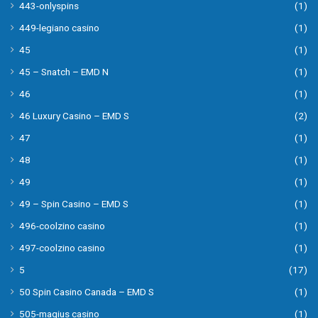
443-onlyspins
(1)
449-legiano casino
(1)
45
(1)
45 – Snatch – EMD N
(1)
46
(1)
46 Luxury Casino – EMD S
(2)
47
(1)
48
(1)
49
(1)
49 – Spin Casino – EMD S
(1)
496-coolzino casino
(1)
497-coolzino casino
(1)
5
(17)
50 Spin Casino Canada – EMD S
(1)
505-magius casino
(1)