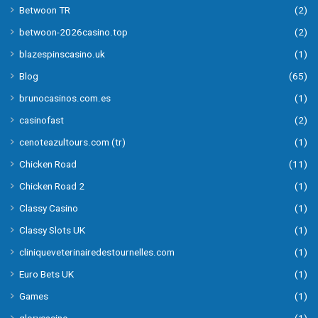
Betwoon TR
(2)
betwoon-2026casino.top
(2)
blazespinscasino.uk
(1)
Blog
(65)
brunocasinos.com.es
(1)
casinofast
(2)
cenoteazultours.com (tr)
(1)
Chicken Road
(11)
Chicken Road 2
(1)
Classy Casino
(1)
Classy Slots UK
(1)
cliniqueveterinairedestournelles.com
(1)
Euro Bets UK
(1)
Games
(1)
glorycasino
(1)