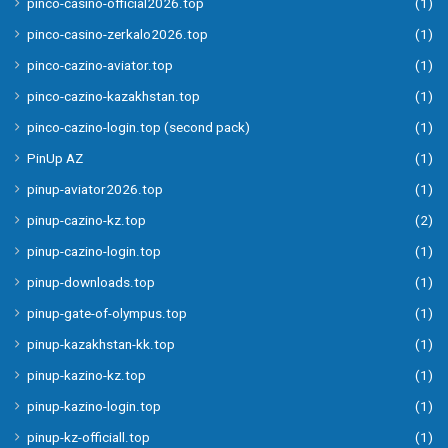
pinco-casino-official2026.top
(1)
pinco-casino-zerkalo2026.top
(1)
pinco-cazino-aviator.top
(1)
pinco-cazino-kazakhstan.top
(1)
pinco-cazino-login.top (second pack)
(1)
PinUp AZ
(1)
pinup-aviator2026.top
(1)
pinup-cazino-kz.top
(2)
pinup-cazino-login.top
(1)
pinup-downloads.top
(1)
pinup-gate-of-olympus.top
(1)
pinup-kazakhstan-kk.top
(1)
pinup-kazino-kz.top
(1)
pinup-kazino-login.top
(1)
pinup-kz-officiall.top
(1)