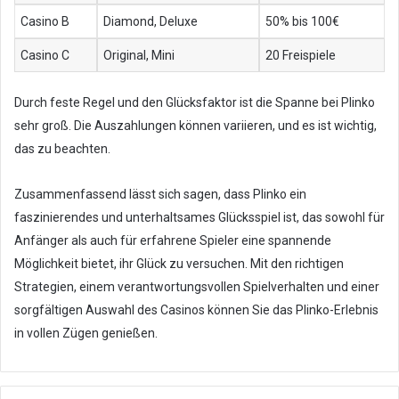
Casino B
Diamond, Deluxe
50% bis 100€
Casino C
Original, Mini
20 Freispiele
Durch feste Regel und den Glücksfaktor ist die Spanne bei Plinko
sehr groß. Die Auszahlungen können variieren, und es ist wichtig,
das zu beachten.
Zusammenfassend lässt sich sagen, dass Plinko ein
faszinierendes und unterhaltsames Glücksspiel ist, das sowohl für
Anfänger als auch für erfahrene Spieler eine spannende
Möglichkeit bietet, ihr Glück zu versuchen. Mit den richtigen
Strategien, einem verantwortungsvollen Spielverhalten und einer
sorgfältigen Auswahl des Casinos können Sie das Plinko-Erlebnis
in vollen Zügen genießen.