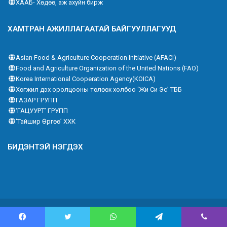
ХААБ- Хөдөө, аж ахуйн бирж
ХАМТРАН АЖИЛЛАГААТАЙ БАЙГУУЛЛАГУУД
Asian Food & Agriculture Cooperation Initiative (AFACI)
Food and Agriculture Organization of the United Nations (FAO)
Korea International Cooperation Agency(KOICA)
Хөгжил дэх оролцооны төлөөх холбоо ‘Жи Си Эс’ ТББ
ГАЗАР ГРУПП
‘ГАЦУУРТ’ ГРУПП
‘Тайшир Өргөө’ ХХК
БИДЭНТЭЙ НЭГДЭХ
© 2017 Малын удмын сангийн үндэсний төв
Facebook
Twitter
WhatsApp
Telegram
Viber