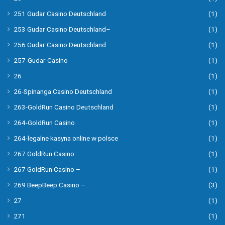
251 Gudar Casino Deutschland
(1)
253 Gudar Casino Deutschland–
(1)
256 Gudar Casino Deutschland
(1)
257-Gudar Casino
(1)
26
(1)
26-Spinanga Casino Deutschland
(1)
263-GoldRun Casino Deutschland
(1)
264-GoldRun Casino
(1)
264-legalne kasyna online w polsce
(1)
267 GoldRun Casino
(1)
267 GoldRun Casino –
(1)
269 BeepBeep Casino –
(3)
27
(1)
271
(1)