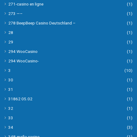
271-casino en ligne
(1)
273 —–
(1)
278 BeepBeep Casino Deutschland –
(1)
28
(1)
29
(1)
294 WooCasino
(1)
294 WooCasino-
(1)
3
(10)
30
(1)
31
(1)
31862 05.02
(1)
32
(1)
33
(1)
34
(3)
348-mafia casino
(1)