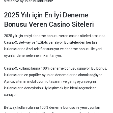
siteleri ve oyunları bulabilirsiniz.
2025 Yılı için En İyi Deneme
Bonusu Veren Casino Siteleri
2025 yılı için en iyi deneme bonusu veren casino siteleri arasında
CasinoX, Betway ve 1xSlots yer alıyor. Bu sitelerden her biri
kullanıcılarına özel teklifler sunuyor ve deneme bonusu ile yeni
oyunlar denemelerine imkan tanıyor.
CasinoX, kullanıcılarına 100% deneme bonusu sunuyor. Bu bonus,
kullanıcıların en popüler oyunları denemelerine olanak sağlıyor.
Ayrıca, sitenin mobil uyumlu tasarımı ve geniş oyun seçimi,
kullanıcıların deneyiminizi iyileştirmek için ideal seçenekler
sunuyor.
Betway, kullanıcılarına 100% deneme bonusu ile yeni oyunları