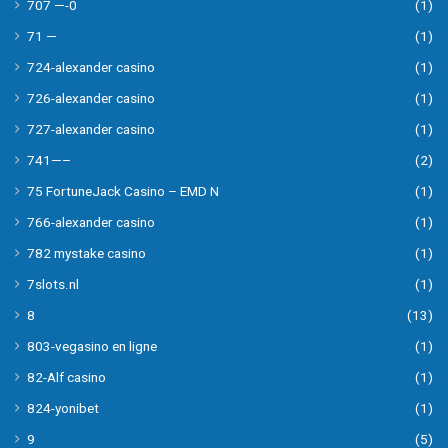
707 —-0
(1)
71 —
(1)
724-alexander casino
(1)
726-alexander casino
(1)
727-alexander casino
(1)
741—–
(2)
75 FortuneJack Casino – EMD N
(1)
766-alexander casino
(1)
782 mystake casino
(1)
7slots.nl
(1)
8
(13)
803-vegasino en ligne
(1)
82-Alf casino
(1)
824-yonibet
(1)
9
(5)