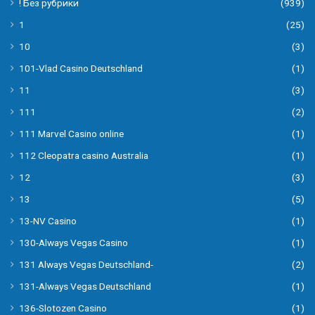
! Без рубрики
(939)
1
(25)
10
(3)
101-Vlad Casino Deutschland
(1)
11
(3)
111
(2)
111 Marvel Casino online
(1)
112 Cleopatra casino Australia
(1)
12
(3)
13
(5)
13-NV Casino
(1)
130-Always Vegas Casino
(1)
131 Always Vegas Deutschland-
(2)
131-Always Vegas Deutschland
(1)
136-Slotozen Casino
(1)