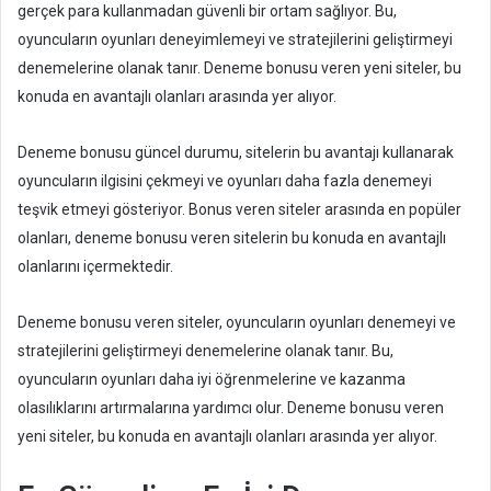
gerçek para kullanmadan güvenli bir ortam sağlıyor. Bu,
oyuncuların oyunları deneyimlemeyi ve stratejilerini geliştirmeyi
denemelerine olanak tanır. Deneme bonusu veren yeni siteler, bu
konuda en avantajlı olanları arasında yer alıyor.
Deneme bonusu güncel durumu, sitelerin bu avantajı kullanarak
oyuncuların ilgisini çekmeyi ve oyunları daha fazla denemeyi
teşvik etmeyi gösteriyor. Bonus veren siteler arasında en popüler
olanları, deneme bonusu veren sitelerin bu konuda en avantajlı
olanlarını içermektedir.
Deneme bonusu veren siteler, oyuncuların oyunları denemeyi ve
stratejilerini geliştirmeyi denemelerine olanak tanır. Bu,
oyuncuların oyunları daha iyi öğrenmelerine ve kazanma
olasılıklarını artırmalarına yardımcı olur. Deneme bonusu veren
yeni siteler, bu konuda en avantajlı olanları arasında yer alıyor.