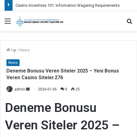
Casino Incentives 101: Information Wagering Requirements
Menu
S
fo
Нүүр
/
News
News
Deneme Bonusu Veren Siteler 2025 – Yeni Bonus
Veren Casino Siteler.276
admin
S
2026-01-06
0
25
e
Deneme Bonusu
n
d
a
Veren Siteler 2025 –
n
e