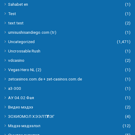
Sahabet en
(1)
Test
(1)
text test
(2)
umisushisandiego.com (tr)
(1)
Uncategorized
(1,471)
Uncrossable Rush
(1)
vdcasino
(2)
Vegas Hero NL (2)
(1)
zetcasinos.com.de + zet-casinos.com.de
(1)
а3-300
(1)
АУ 04.02 Фая
(1)
Видео мэдээ
(2)
ЗОХИОМОЛ ХЭЭЛТҮҮЛЭГ
(4)
Мэдээ мэдээлэл
(12)