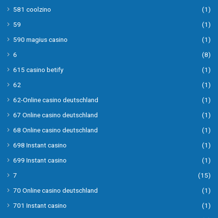
581 coolzino
(1)
59
(1)
590 magius casino
(1)
6
(8)
615 casino betify
(1)
62
(1)
62-Online casino deutschland
(1)
67 Online casino deutschland
(1)
68 Online casino deutschland
(1)
698 Instant casino
(1)
699 Instant casino
(1)
7
(15)
70 Online casino deutschland
(1)
701 Instant casino
(1)