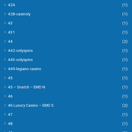
424
(1)
428-casinoly
(1)
43
(1)
431
(1)
44
(2)
442-onlyspins
(1)
443-onlyspins
(1)
449-legiano casino
(1)
45
(1)
45 – Snatch – EMD N
(1)
46
(1)
46 Luxury Casino – EMD S
(2)
47
(1)
48
(1)