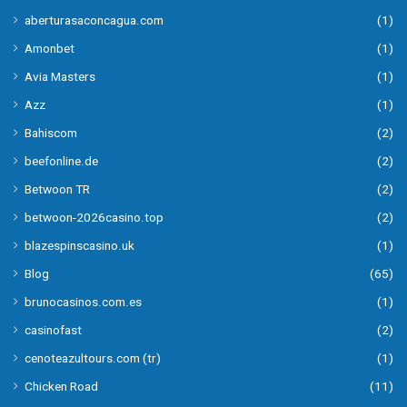
aberturasaconcagua.com
(1)
Amonbet
(1)
Avia Masters
(1)
Azz
(1)
Bahiscom
(2)
beefonline.de
(2)
Betwoon TR
(2)
betwoon-2026casino.top
(2)
blazespinscasino.uk
(1)
Blog
(65)
brunocasinos.com.es
(1)
casinofast
(2)
cenoteazultours.com (tr)
(1)
Chicken Road
(11)