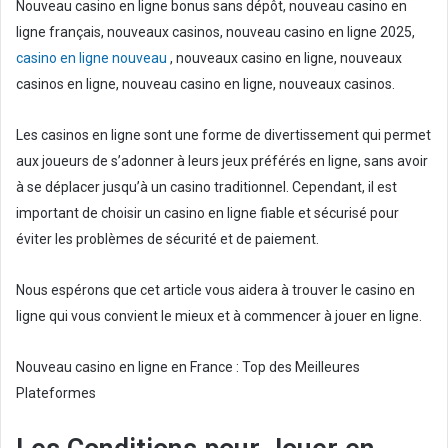
Nouveau casino en ligne bonus sans dépôt, nouveau casino en
ligne français, nouveaux casinos, nouveau casino en ligne 2025,
casino en ligne nouveau
, nouveaux casino en ligne, nouveaux
casinos en ligne, nouveau casino en ligne, nouveaux casinos.
Les casinos en ligne sont une forme de divertissement qui permet
aux joueurs de s’adonner à leurs jeux préférés en ligne, sans avoir
à se déplacer jusqu’à un casino traditionnel. Cependant, il est
important de choisir un casino en ligne fiable et sécurisé pour
éviter les problèmes de sécurité et de paiement.
Nous espérons que cet article vous aidera à trouver le casino en
ligne qui vous convient le mieux et à commencer à jouer en ligne.
Nouveau casino en ligne en France : Top des Meilleures
Plateformes