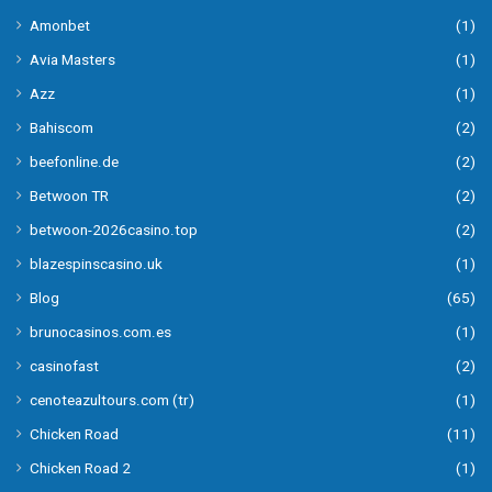
Amonbet
(1)
Avia Masters
(1)
Azz
(1)
Bahiscom
(2)
beefonline.de
(2)
Betwoon TR
(2)
betwoon-2026casino.top
(2)
blazespinscasino.uk
(1)
Blog
(65)
brunocasinos.com.es
(1)
casinofast
(2)
cenoteazultours.com (tr)
(1)
Chicken Road
(11)
Chicken Road 2
(1)