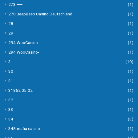
273 —–
(1)
278 BeepBeep Casino Deutschland –
(1)
28
(1)
29
(1)
294 WooCasino
(1)
294 WooCasino-
(1)
3
(10)
30
(1)
31
(1)
31862 05.02
(1)
32
(1)
33
(1)
34
(3)
348-mafia casino
(1)