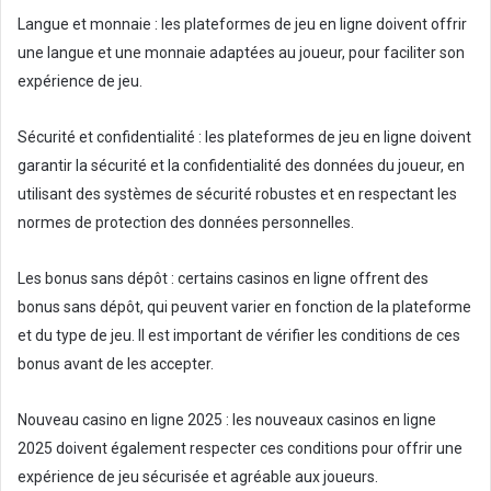
Langue et monnaie : les plateformes de jeu en ligne doivent offrir
une langue et une monnaie adaptées au joueur, pour faciliter son
expérience de jeu.
Sécurité et confidentialité : les plateformes de jeu en ligne doivent
garantir la sécurité et la confidentialité des données du joueur, en
utilisant des systèmes de sécurité robustes et en respectant les
normes de protection des données personnelles.
Les bonus sans dépôt : certains casinos en ligne offrent des
bonus sans dépôt, qui peuvent varier en fonction de la plateforme
et du type de jeu. Il est important de vérifier les conditions de ces
bonus avant de les accepter.
Nouveau casino en ligne 2025 : les nouveaux casinos en ligne
2025 doivent également respecter ces conditions pour offrir une
expérience de jeu sécurisée et agréable aux joueurs.