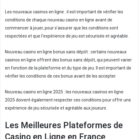
Les nouveaux casinos en ligne : il est important de vérifier les
conditions de chaque nouveau casino en ligne avant de
commencer à jouer, pour s’assurer que les conditions sont
respectées et que l’expérience de jeu est sécurisée et agréable.
Nouveau casino en ligne bonus sans dépôt : certains nouveaux
casinos en ligne offrent des bonus sans dépôt, qui peuvent varier
en fonction de la plateforme et du type de jeu. Il est important de
vérifier les conditions de ces bonus avant de les accepter.
Nouveau casino en ligne 2025 : les nouveaux casinos en ligne
2025 doivent également respecter ces conditions pour offrir une
expérience de jeu sécurisée et agréable aux joueurs.
Les Meilleures Plateformes de
Casino en Ligne en France