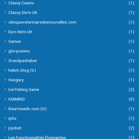
Classy Casino
(1)
Classy Slots UK
(1)
cliniqueveterinairedestournelles.com
(1)
Euro Bets UK
(1)
Games
(1)
glorycasino
(1)
Grandpashabet
(1)
hekim.blog (tr)
(1)
Hungary
(1)
Ice Fishing Game
(2)
IGAMING
(3)
iheartseeds.com (tr)
(1)
ipho
(1)
jojobet
(2)
Les Fonctionnalités Étonnantes
(1)