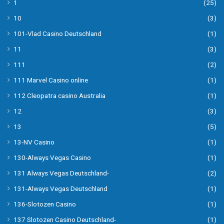
1
(25)
10
(3)
101-Vlad Casino Deutschland
(1)
11
(3)
111
(2)
111 Marvel Casino online
(1)
112 Cleopatra casino Australia
(1)
12
(3)
13
(5)
13-NV Casino
(1)
130-Always Vegas Casino
(1)
131 Always Vegas Deutschland-
(2)
131-Always Vegas Deutschland
(1)
136-Slotozen Casino
(1)
137 Slotozen Casino Deutschland-
(1)