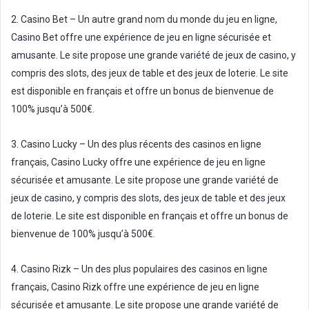
2. Casino Bet – Un autre grand nom du monde du jeu en ligne,
Casino Bet offre une expérience de jeu en ligne sécurisée et
amusante. Le site propose une grande variété de jeux de casino, y
compris des slots, des jeux de table et des jeux de loterie. Le site
est disponible en français et offre un bonus de bienvenue de
100% jusqu’à 500€.
3. Casino Lucky – Un des plus récents des casinos en ligne
français, Casino Lucky offre une expérience de jeu en ligne
sécurisée et amusante. Le site propose une grande variété de
jeux de casino, y compris des slots, des jeux de table et des jeux
de loterie. Le site est disponible en français et offre un bonus de
bienvenue de 100% jusqu’à 500€.
4. Casino Rizk – Un des plus populaires des casinos en ligne
français, Casino Rizk offre une expérience de jeu en ligne
sécurisée et amusante. Le site propose une grande variété de