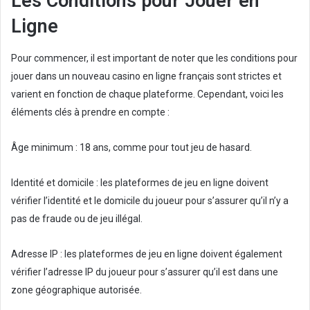
Les Conditions pour Jouer en
Ligne
Pour commencer, il est important de noter que les conditions pour
jouer dans un nouveau casino en ligne français sont strictes et
varient en fonction de chaque plateforme. Cependant, voici les
éléments clés à prendre en compte :
Âge minimum : 18 ans, comme pour tout jeu de hasard.
Identité et domicile : les plateformes de jeu en ligne doivent
vérifier l’identité et le domicile du joueur pour s’assurer qu’il n’y a
pas de fraude ou de jeu illégal.
Adresse IP : les plateformes de jeu en ligne doivent également
vérifier l’adresse IP du joueur pour s’assurer qu’il est dans une
zone géographique autorisée.