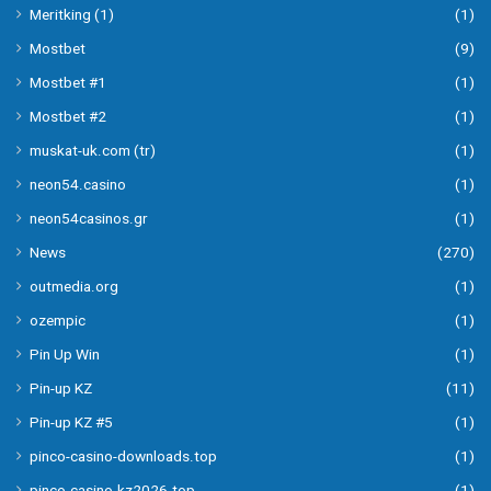
Meritking (1)
(1)
Mostbet
(9)
Mostbet #1
(1)
Mostbet #2
(1)
muskat-uk.com (tr)
(1)
neon54.casino
(1)
neon54casinos.gr
(1)
News
(270)
outmedia.org
(1)
ozempic
(1)
Pin Up Win
(1)
Pin-up KZ
(11)
Pin-up KZ #5
(1)
pinco-casino-downloads.top
(1)
pinco-casino-kz2026.top
(1)