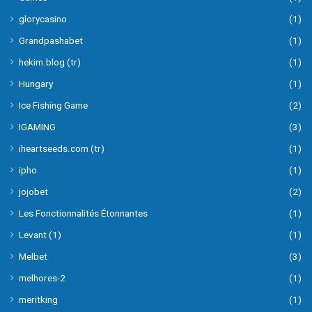
glorycasino
(1)
Grandpashabet
(1)
hekim.blog (tr)
(1)
Hungary
(1)
Ice Fishing Game
(2)
IGAMING
(3)
iheartseeds.com (tr)
(1)
ipho
(1)
jojobet
(2)
Les Fonctionnalités Étonnantes
(1)
Levant (1)
(1)
Melbet
(3)
melhores-2
(1)
meritking
(1)