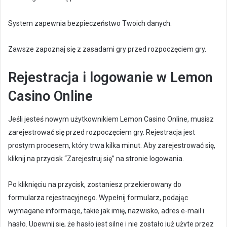
System zapewnia bezpieczeństwo Twoich danych.
Zawsze zapoznaj się z zasadami gry przed rozpoczęciem gry.
Rejestracja i logowanie w Lemon
Casino Online
Jeśli jesteś nowym użytkownikiem Lemon Casino Online, musisz
zarejestrować się przed rozpoczęciem gry. Rejestracja jest
prostym procesem, który trwa kilka minut. Aby zarejestrować się,
kliknij na przycisk “Zarejestruj się” na stronie logowania.
Po kliknięciu na przycisk, zostaniesz przekierowany do
formularza rejestracyjnego. Wypełnij formularz, podając
wymagane informacje, takie jak imię, nazwisko, adres e-mail i
hasło. Upewnij się, że hasło jest silne i nie zostało już użyte przez