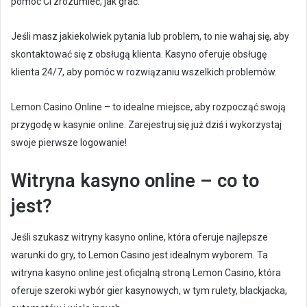
pomóc Ci zrozumieć, jak grać.
Jeśli masz jakiekolwiek pytania lub problem, to nie wahaj się, aby
skontaktować się z obsługą klienta. Kasyno oferuje obsługę
klienta 24/7, aby pomóc w rozwiązaniu wszelkich problemów.
Lemon Casino Online – to idealne miejsce, aby rozpocząć swoją
przygodę w kasynie online. Zarejestruj się już dziś i wykorzystaj
swoje pierwsze logowanie!
Witryna kasyno online – co to
jest?
Jeśli szukasz witryny kasyno online, która oferuje najlepsze
warunki do gry, to Lemon Casino jest idealnym wyborem. Ta
witryna kasyno online jest oficjalną stroną Lemon Casino, która
oferuje szeroki wybór gier kasynowych, w tym rulety, blackjacka,