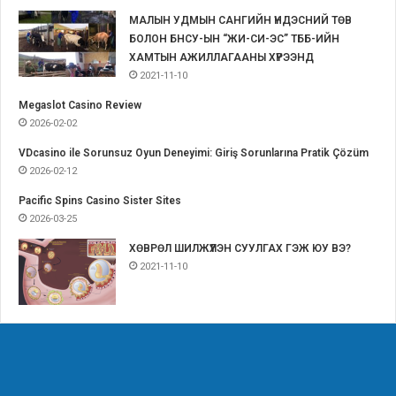
МАЛЫН УДМЫН САНГИЙН ҮНДЭСНИЙ ТӨВ
БОЛОН БНСУ-ЫН “ЖИ-СИ-ЭС” ТББ-ИЙН
ХАМТЫН АЖИЛЛАГААНЫ ХҮРЭЭНД
2021-11-10
Megaslot Casino Review
2026-02-02
VDcasino ile Sorunsuz Oyun Deneyimi: Giriş Sorunlarına Pratik Çözüm
2026-02-12
Pacific Spins Casino Sister Sites
2026-03-25
ХӨВРӨЛ ШИЛЖҮҮЛЭН СУУЛГАХ ГЭЖ ЮУ ВЭ?
2021-11-10