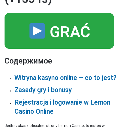
a
i
l
GRAĆ
Содержимое
Witryna kasyno online – co to jest?
Zasady gry i bonusy
Rejestracja i logowanie w Lemon
Casino Online
Jeśli szukasz oficjalnej strony Lemon Casino, to jesteś w