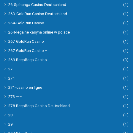
26-Spinanga Casino Deutschland
(1)
263-GoldRun Casino Deutschland
(1)
264-GoldRun Casino
(1)
264-legalne kasyna online w polsce
(1)
267 GoldRun Casino
(1)
267 GoldRun Casino –
(1)
269 BeepBeep Casino –
(3)
27
(1)
271
(1)
271-casino en ligne
(1)
273 —–
(1)
278 BeepBeep Casino Deutschland –
(1)
28
(1)
29
(1)