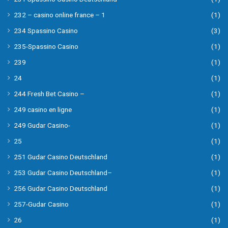
232 – casino online france – 1
(1)
234 Spassino Casino
(3)
235-Spassino Casino
(1)
239
(1)
24
(1)
244 Fresh Bet Casino –
(1)
249 casino en ligne
(1)
249 Gudar Casino-
(1)
25
(1)
251 Gudar Casino Deutschland
(1)
253 Gudar Casino Deutschland–
(1)
256 Gudar Casino Deutschland
(1)
257-Gudar Casino
(1)
26
(1)