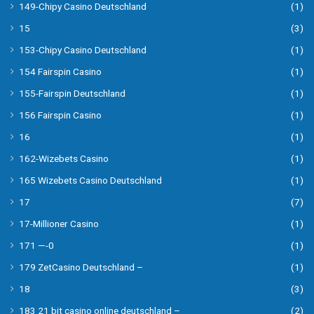
149-Chipy Casino Deutschland
(1)
15
(3)
153-Chipy Casino Deutschland
(1)
154 Fairspin Casino
(1)
155-Fairspin Deutschland
(1)
156 Fairspin Casino
(1)
16
(1)
162-Wizebets Casino
(1)
165 Wizebets Casino Deutschland
(1)
17
(7)
17-Millioner Casino
(1)
171 —-0
(1)
179 ZetCasino Deutschland –
(1)
18
(3)
183 21 bit casino online deutschland –
(2)