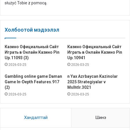
służyć Tobie z pomocą.
Холбоотой мэдээлэл
Казино Официальный Сайт
Казино Официальный Сайт
Играть в Онлайн Казино Pin
Играть в Онлайн Казино Pin
Up.11093 (3)
Up.10941
2026-03-25
2026-03-25
Gambling online game Daman
n Yax Azrbaycan Kazinolar
Game In-Depth Features.917
2025 Strategiyalar v
(2)
Mslhtlr.3021
2026-03-25
2026-03-25
Хандалттай
Шинэ