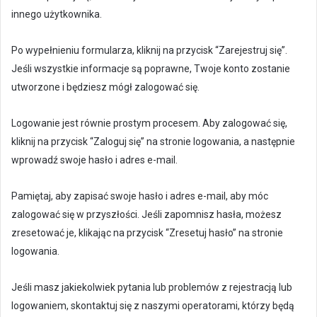
innego użytkownika.
Po wypełnieniu formularza, kliknij na przycisk “Zarejestruj się”.
Jeśli wszystkie informacje są poprawne, Twoje konto zostanie
utworzone i będziesz mógł zalogować się.
Logowanie jest równie prostym procesem. Aby zalogować się,
kliknij na przycisk “Zaloguj się” na stronie logowania, a następnie
wprowadź swoje hasło i adres e-mail.
Pamiętaj, aby zapisać swoje hasło i adres e-mail, aby móc
zalogować się w przyszłości. Jeśli zapomnisz hasła, możesz
zresetować je, klikając na przycisk “Zresetuj hasło” na stronie
logowania.
Jeśli masz jakiekolwiek pytania lub problemów z rejestracją lub
logowaniem, skontaktuj się z naszymi operatorami, którzy będą