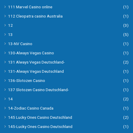
111 Marvel Casino online
(1)
112 Cleopatra casino Australia
(1)
12
(3)
13
(5)
13-NV Casino
(1)
130-Always Vegas Casino
(1)
131 Always Vegas Deutschland-
(2)
131-Always Vegas Deutschland
(1)
136-Slotozen Casino
(1)
137 Slotozen Casino Deutschland-
(1)
14
(2)
14-Zodiac Casino Canada
(1)
145 Lucky Ones Casino Deutschland
(2)
145-Lucky Ones Casino Deutschland
(1)