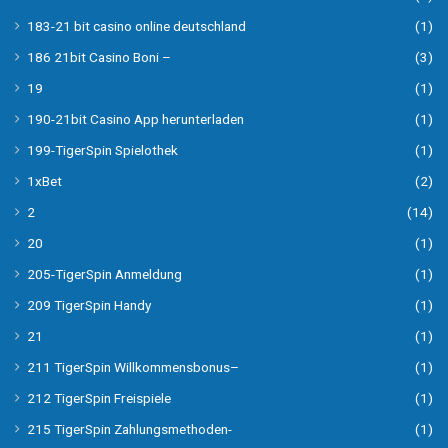
183-21 bit casino online deutschland
(1)
186 21bit Casino Boni –
(3)
19
(1)
190-21bit Casino App herunterladen
(1)
199-TigerSpin Spielothek
(1)
1xBet
(2)
2
(14)
20
(1)
205-TigerSpin Anmeldung
(1)
209 TigerSpin Handy
(1)
21
(1)
211 TigerSpin Willkommensbonus–
(1)
212 TigerSpin Freispiele
(1)
215 TigerSpin Zahlungsmethoden-
(1)