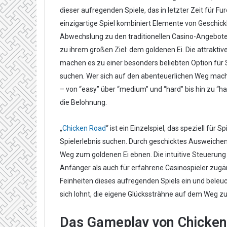
dieser aufregenden Spiele, das in letzter Zeit für Fu
einzigartige Spiel kombiniert Elemente von Geschickl
Abwechslung zu den traditionellen Casino-Angebot
zu ihrem großen Ziel: dem goldenen Ei. Die attrakt
machen es zu einer besonders beliebten Option für S
suchen. Wer sich auf den abenteuerlichen Weg mach
– von “easy” über “medium” und “hard” bis hin zu “ha
die Belohnung.
„
Chicken Road
“ ist ein Einzelspiel, das speziell für
Spielerlebnis suchen. Durch geschicktes Ausweich
Weg zum goldenen Ei ebnen. Die intuitive Steuerung
Anfänger als auch für erfahrene Casinospieler zugän
Feinheiten dieses aufregenden Spiels ein und beleu
sich lohnt, die eigene Glückssträhne auf dem Weg z
Das Gameplay von Chicken 