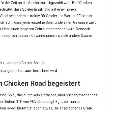
e der Zeit an die Spieler zurückgezahlt wird. Bei “Chicken
deutet, dass Spieler langfristig mit einer hohen
el besonders attraktiv für Spieler, die Wert auf Fairness
h nicht, dass jeder einzelne Spielrunde einen Gewinn erzielt.
, der über einen längeren Zeitraum berechnet wird. Dennoch
ne deutlich bessere Gewinnchance als viele andere Casino-
h zu anderen Casino-Spielen.
nen längeren Zeitraum berechnet wird.
Chicken Road begeistert
sino-Spiel, das durch sein einfaches, aber süchtig machendes
 den hohen RTP von 98% überzeugt. Egal, ob man ein
cken Road“ bietet für jeden etwas. Die ansprechende Grafik