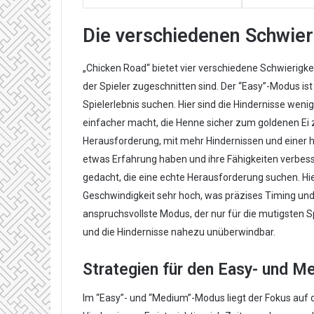
Die verschiedenen Schwier
„Chicken Road“ bietet vier verschiedene Schwierigkei
der Spieler zugeschnitten sind. Der “Easy”-Modus ist
Spielerlebnis suchen. Hier sind die Hindernisse weni
einfacher macht, die Henne sicher zum goldenen Ei 
Herausforderung, mit mehr Hindernissen und einer höh
etwas Erfahrung haben und ihre Fähigkeiten verbess
gedacht, die eine echte Herausforderung suchen. Hie
Geschwindigkeit sehr hoch, was präzises Timing und 
anspruchsvollste Modus, der nur für die mutigsten Sp
und die Hindernisse nahezu unüberwindbar.
Strategien für den Easy- und 
Im “Easy”- und “Medium”-Modus liegt der Fokus a