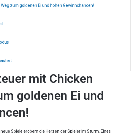
n Weg zum goldenen Ei und hohen Gewinnchancen!
il
Modus
istert
euer mit Chicken
um goldenen Ei und
ncen!
d neue Spiele erobern die Herzen der Spieler im Sturm. Eines