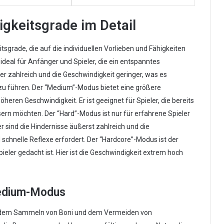
igkeitsgrade im Detail
tsgrade, die auf die individuellen Vorlieben und Fähigkeiten
 ideal für Anfänger und Spieler, die ein entspanntes
ger zahlreich und die Geschwindigkeit geringer, was es
zu führen. Der “Medium”-Modus bietet eine größere
eren Geschwindigkeit. Er ist geeignet für Spieler, die bereits
ern möchten. Der “Hard”-Modus ist nur für erfahrene Spieler
r sind die Hindernisse äußerst zahlreich und die
schnelle Reflexe erfordert. Der “Hardcore”-Modus ist der
ieler gedacht ist. Hier ist die Geschwindigkeit extrem hoch
Medium-Modus
uf dem Sammeln von Boni und dem Vermeiden von