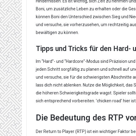
Hindernissen. Es ist wichtig, sich Zeit zu nehmen u
Boni, um zusätzliche Leben zu erhalten oder die G
können Boni den Unterschied zwischen Sieg und Nie
und versuche, sie vorherzusehen, um rechtzeitig au
bewältigen zu können.
Tipps und Tricks für den Hard-
Im “Hard”- und “Hardcore”-Modus sind Präzision und 
jeden Schritt sorgfältig zu planen und schnell auf 
und versuche, sie für die schwierigsten Abschnitte a
lass dich nicht ablenken. Nutze die Möglichkeit, da
die höheren Schwierigkeitsgrade wagst. Spieler sollt
sich entsprechend vorbereiten. ’chicken road’ hier i
Die Bedeutung des RTP vo
Der Return to Player (RTP) ist ein wichtiger Faktor b