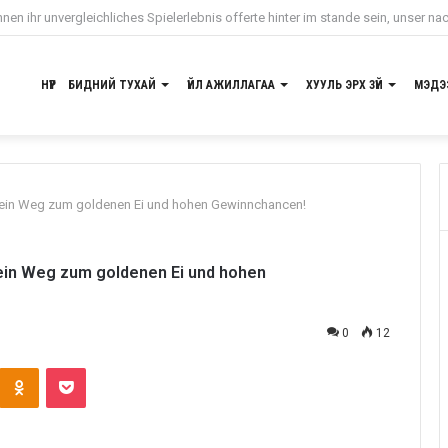
g Requirements
НҮҮР
БИДНИЙ ТУХАЙ
ҮЙЛ АЖИЛЛАГАА
ХУУЛЬ ЭРХ ЗҮЙ
МЭДЭ
ein Weg zum goldenen Ei und hohen Gewinnchancen!
ein Weg zum goldenen Ei und hohen
0
12
Odnoklassniki
Pocket