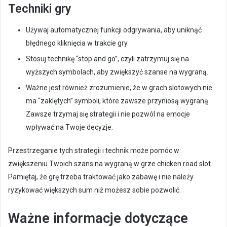
Techniki gry
Używaj automatycznej funkcji odgrywania, aby uniknąć
błędnego kliknięcia w trakcie gry.
Stosuj technikę “stop and go”, czyli zatrzymuj się na
wyższych symbolach, aby zwiększyć szanse na wygraną.
Ważne jest również zrozumienie, że w grach slotowych nie
ma “zaklętych” symboli, które zawsze przyniosą wygraną.
Zawsze trzymaj się strategii i nie pozwól na emocje
wpływać na Twoje decyzje.
Przestrzeganie tych strategii i technik może pomóc w
zwiększeniu Twoich szans na wygraną w grze chicken road slot.
Pamiętaj, że grę trzeba traktować jako zabawę i nie należy
ryzykować większych sum niż możesz sobie pozwolić.
Ważne informacje dotyczące