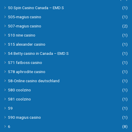
50 Spin Casino Canada – EMD S
(1)
505-magius casino
(1)
507-magius casino
(2)
510 nine casino
(1)
515 alexander casino
(1)
54 Betty casino in Canada – EMD S
(1)
571 fatboss casino
(1)
578 aphrodite casino
(1)
58-Online casino deutschland
(1)
580 coolzino
(1)
581 coolzino
(1)
59
(1)
590 magius casino
(1)
6
(8)