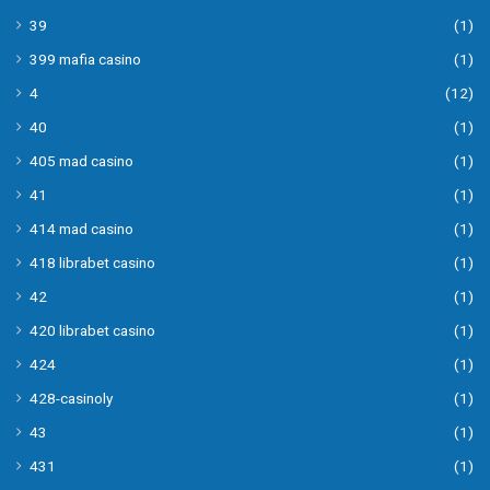
39
(1)
399 mafia casino
(1)
4
(12)
40
(1)
405 mad casino
(1)
41
(1)
414 mad casino
(1)
418 librabet casino
(1)
42
(1)
420 librabet casino
(1)
424
(1)
428-casinoly
(1)
43
(1)
431
(1)