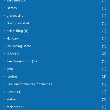
Euro Bets UK
(1)
Games
(1)
glorycasino
(1)
Grandpashabet
(1)
hekim.blog (tr)
(1)
Hungary
(1)
Ice Fishing Game
(2)
IGAMING
(3)
iheartseeds.com (tr)
(1)
ipho
(1)
jojobet
(2)
Les Fonctionnalités Étonnantes
(1)
Levant (1)
(1)
Melbet
(3)
melhores-2
(1)