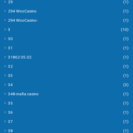
29
(1)
294 WooCasino
(1)
294 WooCasino-
(1)
3
(10)
30
(1)
31
(1)
31862 05.02
(1)
32
(1)
33
(1)
34
(3)
348-mafia casino
(1)
35
(1)
36
(1)
37
(1)
38
(1)