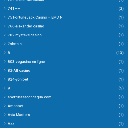
741—–
(2)
75 FortuneJack Casino – EMD N
(1)
766-alexander casino
(1)
782 mystake casino
(1)
7slots.nl
(1)
8
(13)
803-vegasino en ligne
(1)
82-Alf casino
(1)
824-yonibet
(1)
9
(5)
aberturasaconcagua.com
(1)
Amonbet
(1)
Avia Masters
(1)
Azz
(1)