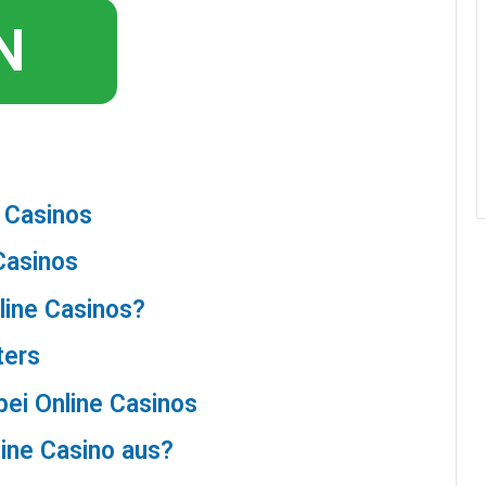
N
 Casinos
Casinos
line Casinos?
ters
bei Online Casinos
ine Casino aus?