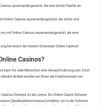
-Casinos auseinandergesetzt, die eine breite Palette an
t Online-Casinos auseinandergesetzt, die sicher und
nur mit Online-Casinos auseinandergesetzt, die eine
rung bei einem der besten Schweizer Online Casinos!
Online Casinos?
iz kann für viele Menschen eine Herausforderung sein. Doch
n diesem Artikel werden wir Ihnen die Funktionweise von
e Casinos Schweiz ist die Lizenz. Ein Online Casino Schweiz
ission (Spielbankkommission) erhalten, um in der Schweiz