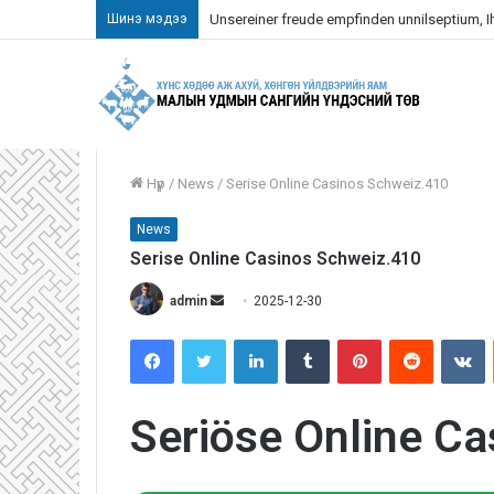
Шинэ мэдээ
Unsereiner freude empfinden unnilseptium, Ihn
Нүүр
/
News
/
Serise Online Casinos Schweiz.410
News
Serise Online Casinos Schweiz.410
admin
S
2025-12-30
e
Facebook
Twitter
LinkedIn
Tumblr
Pinterest
Reddit
VKontakte
n
d
a
Seriöse Online C
n
e
m