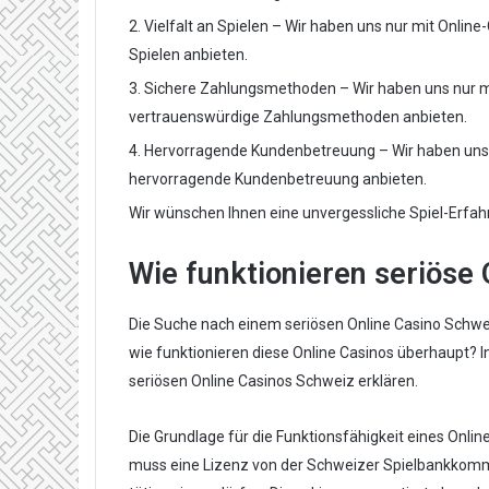
2. Vielfalt an Spielen – Wir haben uns nur mit Online
Spielen anbieten.
3. Sichere Zahlungsmethoden – Wir haben uns nur mi
vertrauenswürdige Zahlungsmethoden anbieten.
4. Hervorragende Kundenbetreuung – Wir haben uns 
hervorragende Kundenbetreuung anbieten.
Wir wünschen Ihnen eine unvergessliche Spiel-Erfah
Wie funktionieren seriöse 
Die Suche nach einem seriösen Online Casino Schwe
wie funktionieren diese Online Casinos überhaupt? I
seriösen Online Casinos Schweiz erklären.
Die Grundlage für die Funktionsfähigkeit eines Onlin
muss eine Lizenz von der Schweizer Spielbankkomm