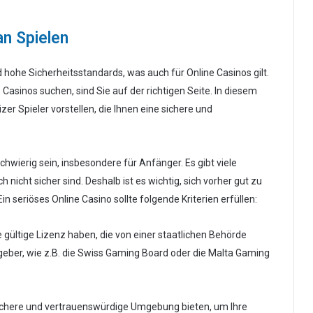
an Spielen
 hohe Sicherheitsstandards, was auch für Online Casinos gilt.
Casinos suchen, sind Sie auf der richtigen Seite. In diesem
er Spieler vorstellen, die Ihnen eine sichere und
hwierig sein, insbesondere für Anfänger. Es gibt viele
h nicht sicher sind. Deshalb ist es wichtig, sich vorher gut zu
in seriöses Online Casino sollte folgende Kriterien erfüllen:
ne gültige Lizenz haben, die von einer staatlichen Behörde
zgeber, wie z.B. die Swiss Gaming Board oder die Malta Gaming
e sichere und vertrauenswürdige Umgebung bieten, um Ihre