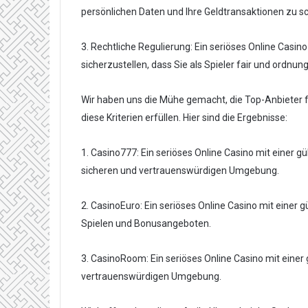
persönlichen Daten und Ihre Geldtransaktionen zu s
3. Rechtliche Regulierung: Ein seriöses Online Casino
sicherzustellen, dass Sie als Spieler fair und ord
Wir haben uns die Mühe gemacht, die Top-Anbieter f
diese Kriterien erfüllen. Hier sind die Ergebnisse:
1. Casino777: Ein seriöses Online Casino mit einer g
sicheren und vertrauenswürdigen Umgebung.
2. CasinoEuro: Ein seriöses Online Casino mit einer 
Spielen und Bonusangeboten.
3. CasinoRoom: Ein seriöses Online Casino mit einer
vertrauenswürdigen Umgebung.