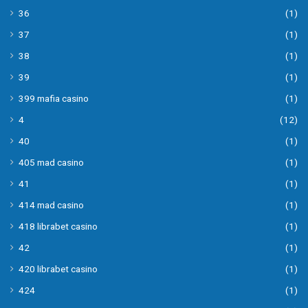
36
(1)
37
(1)
38
(1)
39
(1)
399 mafia casino
(1)
4
(12)
40
(1)
405 mad casino
(1)
41
(1)
414 mad casino
(1)
418 librabet casino
(1)
42
(1)
420 librabet casino
(1)
424
(1)