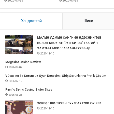
2026-03-25
2026-03-25
Хандалттай
Шинэ
МАЛЫН УДМЫН САНГИЙН ҮНДЭСНИЙ ТӨВ
БОЛОН БНСУ-ЫН “ЖИ-СИ-ЭС” ТББ-ИЙН
ХАМТЫН АЖИЛЛАГААНЫ ХҮРЭЭНД
2021-11-10
Megaslot Casino Review
2026-02-02
VDcasino ile Sorunsuz Oyun Deneyimi: Giriş Sorunlarına Pratik Çözüm
2026-02-12
Pacific Spins Casino Sister Sites
2026-03-25
ХӨВРӨЛ ШИЛЖҮҮЛЭН СУУЛГАХ ГЭЖ ЮУ ВЭ?
2021-11-10