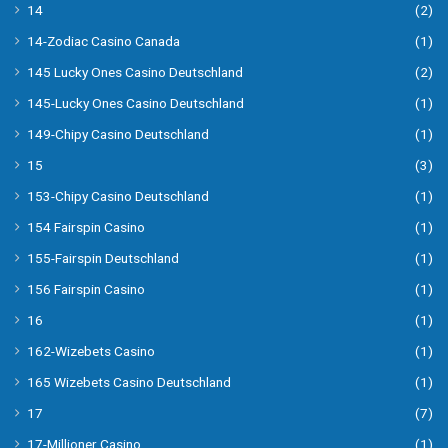
14
(2)
14-Zodiac Casino Canada
(1)
145 Lucky Ones Casino Deutschland
(2)
145-Lucky Ones Casino Deutschland
(1)
149-Chipy Casino Deutschland
(1)
15
(3)
153-Chipy Casino Deutschland
(1)
154 Fairspin Casino
(1)
155-Fairspin Deutschland
(1)
156 Fairspin Casino
(1)
16
(1)
162-Wizebets Casino
(1)
165 Wizebets Casino Deutschland
(1)
17
(7)
17-Millioner Casino
(1)