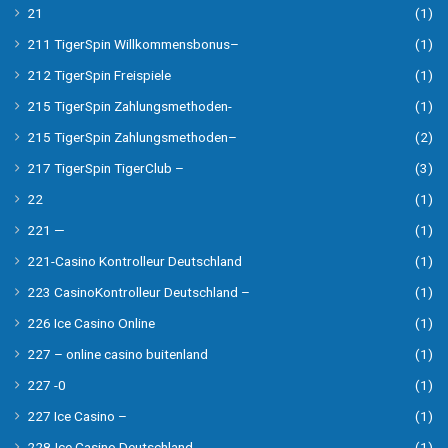
21
(1)
211 TigerSpin Willkommensbonus–
(1)
212 TigerSpin Freispiele
(1)
215 TigerSpin Zahlungsmethoden-
(1)
215 TigerSpin Zahlungsmethoden–
(2)
217 TigerSpin TigerClub –
(3)
22
(1)
221 —
(1)
221-Casino Kontrolleur Deutschland
(1)
223 CasinoKontrolleur Deutschland –
(1)
226 Ice Casino Online
(1)
227 – online casino buitenland
(1)
227 -0
(1)
227 Ice Casino –
(1)
228-Ice Casino Deutschland
(1)