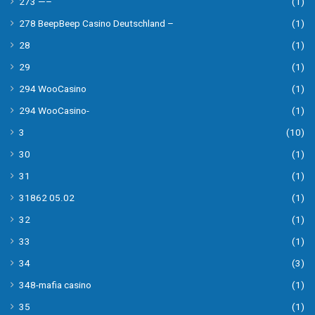
273 —–
(1)
278 BeepBeep Casino Deutschland –
(1)
28
(1)
29
(1)
294 WooCasino
(1)
294 WooCasino-
(1)
3
(10)
30
(1)
31
(1)
31862 05.02
(1)
32
(1)
33
(1)
34
(3)
348-mafia casino
(1)
35
(1)