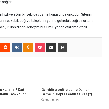
m sağlar.
ini hızlı ve etkin bir şekilde çözme konusunda öncüdür. Sitenin
ını çözebileceği ve taleplerini yerine getirebileceği bir ortam
mesi, kullanıcıların deneyimini olumlu yönde etkilemektedir.
Reddit
VKontakte
Odnoklassniki
Pocket
Share via Email
Print
ициальный Сайт
Gambling online game Daman
лайн Казино Pin
Game In-Depth Features.917 (2)
2026-03-25