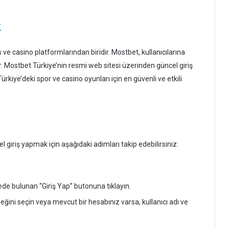
k
 ve casino platformlarından biridir. Mostbet, kullanıcılarına
r. Mostbet Türkiye’nin resmi web sitesi üzerinden güncel giriş
ürkiye’deki spor ve casino oyunları için en güvenli ve etkili
 giriş yapmak için aşağıdaki adımları takip edebilirsiniz:
ede bulunan “Giriş Yap” butonuna tıklayın.
ğini seçin veya mevcut bir hesabınız varsa, kullanıcı adı ve