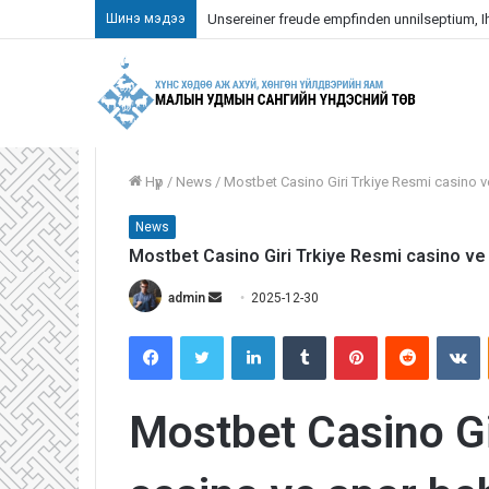
Шинэ мэдээ
Casino Incentives 101: Information Wagerin
Нүүр
/
News
/
Mostbet Casino Giri Trkiye Resmi casino v
News
Mostbet Casino Giri Trkiye Resmi casino ve 
admin
S
2025-12-30
e
Facebook
Twitter
LinkedIn
Tumblr
Pinterest
Reddit
VKontakte
n
d
a
Mostbet Casino Gi
n
e
m