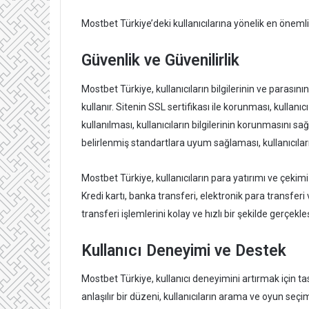
Mostbet Türkiye’deki kullanıcılarına yönelik en önemli
Güvenlik ve Güvenilirlik
Mostbet Türkiye, kullanıcıların bilgilerinin ve parasın
kullanır. Sitenin SSL sertifikası ile korunması, kullanıc
kullanılması, kullanıcıların bilgilerinin korunmasını sa
belirlenmiş standartlara uyum sağlaması, kullanıcıları
Mostbet Türkiye, kullanıcıların para yatırımı ve çekimi
Kredi kartı, banka transferi, elektronik para transfer
transferi işlemlerini kolay ve hızlı bir şekilde gerçekle
Kullanıcı Deneyimi ve Destek
Mostbet Türkiye, kullanıcı deneyimini artırmak için ta
anlaşılır bir düzeni, kullanıcıların arama ve oyun seçim