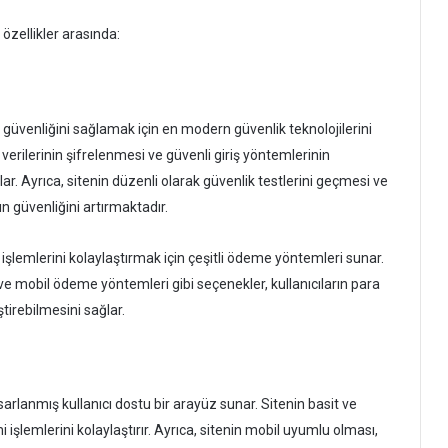
 özellikler arasında:
ın güvenliğini sağlamak için en modern güvenlik teknolojilerini
ı verilerinin şifrelenmesi ve güvenli giriş yöntemlerinin
ğlar. Ayrıca, sitenin düzenli olarak güvenlik testlerini geçmesi ve
n güvenliğini artırmaktadır.
 işlemlerini kolaylaştırmak için çeşitli ödeme yöntemleri sunar.
i ve mobil ödeme yöntemleri gibi seçenekler, kullanıcıların para
ştirebilmesini sağlar.
sarlanmış kullanıcı dostu bir arayüz sunar. Sitenin basit ve
i işlemlerini kolaylaştırır. Ayrıca, sitenin mobil uyumlu olması,