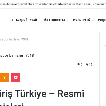
g Requirements
НҮҮР
БИДНИЙ ТУХАЙ
ҮЙЛ АЖИЛЛАГАА
ХУУЛЬ ЭРХ ЗҮЙ
МЭДЭ
e spor bahisleri.7518
spor bahisleri.7518
0
15
Odnoklassniki
Pocket
riş Türkiye – Resmi