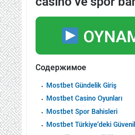
casino ve spor bah
a
i
l
OYNA
Содержимое
Mostbet Gündelik Giriş
Mostbet Casino Oyunları
Mostbet Spor Bahisleri
Mostbet Türkiye’deki Güvenilir