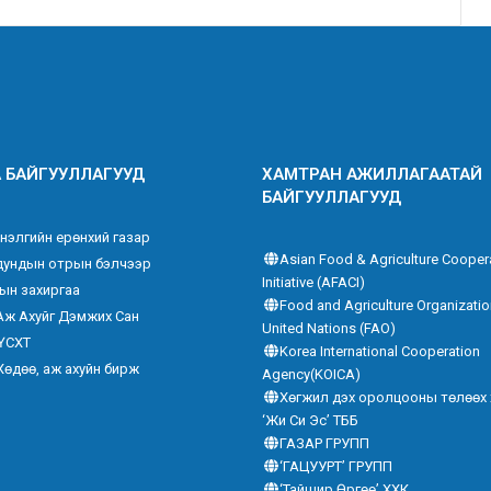
 БАЙГУУЛЛАГУУД
ХАМТРАН АЖИЛЛАГААТАЙ
БАЙГУУЛЛАГУУД
нэлгийн ерөнхий газар
Asian Food & Agriculture Cooper
дундын отрын бэлчээр
Initiative (AFACI)
ын захиргаа
Food and Agriculture Organizatio
Аж Ахуйг Дэмжих Сан
United Nations (FAO)
ҮСХТ
Korea International Cooperation
Хөдөө, аж ахуйн бирж
Agency(KOICA)
Хөгжил дэх оролцооны төлөөх
‘Жи Си Эс’ ТББ
ГАЗАР ГРУПП
‘ГАЦУУРТ’ ГРУПП
‘Тайшир Өргөө’ ХХК