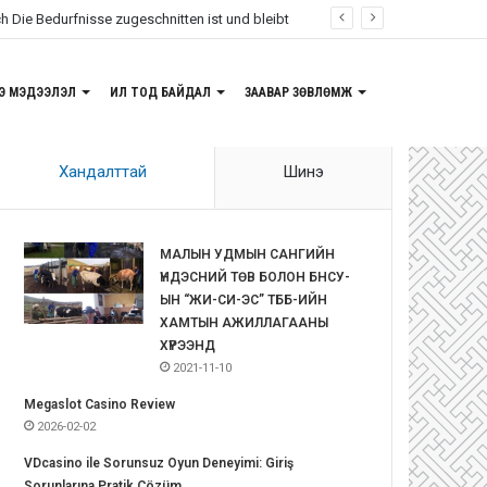
Э МЭДЭЭЛЭЛ
ИЛ ТОД БАЙДАЛ
ЗААВАР ЗӨВЛӨМЖ
Хандалттай
Шинэ
МАЛЫН УДМЫН САНГИЙН
ҮНДЭСНИЙ ТӨВ БОЛОН БНСУ-
ЫН “ЖИ-СИ-ЭС” ТББ-ИЙН
ХАМТЫН АЖИЛЛАГААНЫ
ХҮРЭЭНД
2021-11-10
Megaslot Casino Review
2026-02-02
VDcasino ile Sorunsuz Oyun Deneyimi: Giriş
Sorunlarına Pratik Çözüm