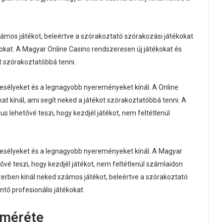
zámos játékot, beleértve a szórakoztató szórakozási játékokat
okat. A Magyar Online Casino rendszeresen új játékokat és
t szórakoztatóbbá tenni.
esélyeket és a legnagyobb nyereményeket kínál. A Online
t kínál, ami segít neked a játékot szórakoztatóbbá tenni. A
 lehetővé teszi, hogy kezdjél játékot, nem feltétlenül
 esélyeket és a legnagyobb nyereményeket kínál. A Magyar
vé teszi, hogy kezdjél játékot, nem feltétlenül számlaidon
erben kínál neked számos játékot, beleértve a szórakoztató
tő profesionális játékokat.
 méréte