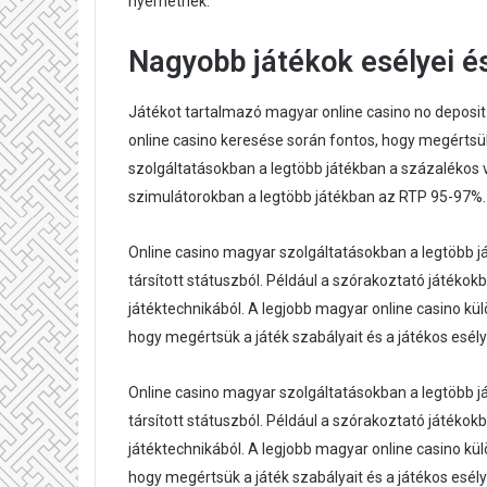
nyerhetnek.
Nagyobb játékok esélyei é
Játékot tartalmazó magyar online casino no deposit
online casino keresése során fontos, hogy megértsük
szolgáltatásokban a legtöbb játékban a százalékos 
szimulátorokban a legtöbb játékban az RTP 95-97%.
Online casino magyar szolgáltatásokban a legtöbb já
társított státuszból. Például a szórakoztató játékok
játéktechnikából. A legjobb magyar online casino kü
hogy megértsük a játék szabályait és a játékos esély
Online casino magyar szolgáltatásokban a legtöbb já
társított státuszból. Például a szórakoztató játékok
játéktechnikából. A legjobb magyar online casino kü
hogy megértsük a játék szabályait és a játékos esély