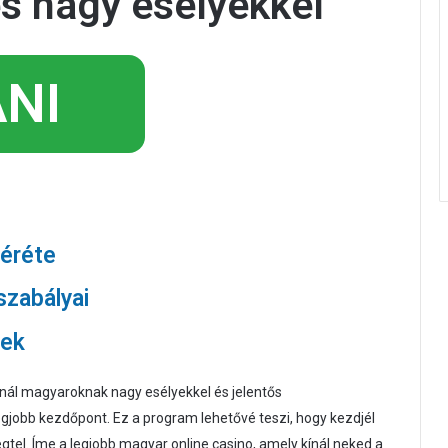
s nagy esélyekkel
ANI
éréte
szabályai
yek
ínál magyaroknak nagy esélyekkel és jelentős
gjobb kezdőpont. Ez a program lehetővé teszi, hogy kezdjél
gtel. Íme a legjobb magyar online casino, amely kínál neked a