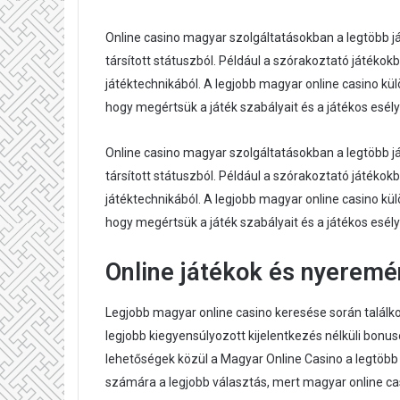
Online casino magyar szolgáltatásokban a legtöbb já
társított státuszból. Például a szórakoztató játékok
játéktechnikából. A legjobb magyar online casino kü
hogy megértsük a játék szabályait és a játékos esély
Online casino magyar szolgáltatásokban a legtöbb já
társított státuszból. Például a szórakoztató játékok
játéktechnikából. A legjobb magyar online casino kü
hogy megértsük a játék szabályait és a játékos esély
Online játékok és nyerem
Legjobb magyar online casino keresése során találk
legjobb kiegyensúlyozott kijelentkezés nélküli bonu
lehetőségek közül a Magyar Online Casino a legtöbb 
számára a legjobb választás, mert magyar online casi