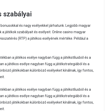
s szabályai
 bonusokkal és nagy esélyekkel járhatunk. Legjobb magyar
 a játékok szabályait és esélyeit. Online casino magyar
visszatérés (RTP) a játékos esélyének mértéke. Például a
tékban a játékos esélye nagyban függ a játékstílusból és a
ban a játékos esélye nagyban függ a játékstrategiából és a
lönböző játékokban különböző esélyeket kínálnak, így fontos,
eit.
tékban a játékos esélye nagyban függ a játékstílusból és a
ban a játékos esélye nagyban függ a játékstrategiából és a
lönböző játékokban különböző esélyeket kínálnak, így fontos,
eit.