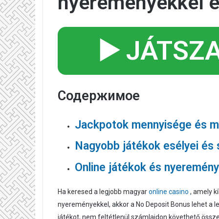
nyereményekkel é
a
i
l
▶️ JÁTSZ
Содержимое
Jackpotok mennyisége és m
Nagyobb játékok esélyei és 
Online játékok és nyeremén
Ha keresed a legjobb magyar
online casino
, amely k
nyereményekkel, akkor a No Deposit Bonus lehet a le
játékot, nem feltétlenül számlaidon követhető össze