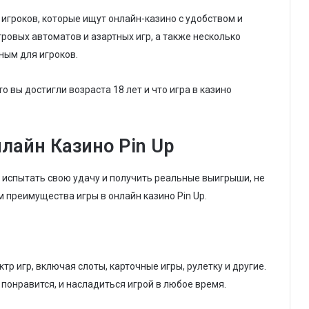
я игроков, которые ищут онлайн-казино с удобством и
ровых автоматов и азартных игр, а также несколько
ным для игроков.
то вы достигли возраста 18 лет и что игра в казино
лайн Казино Pin Up
ь испытать свою удачу и получить реальные выигрыши, не
 преимущества игры в онлайн казино Pin Up.
тр игр, включая слоты, карточные игры, рулетку и другие.
 понравится, и насладиться игрой в любое время.