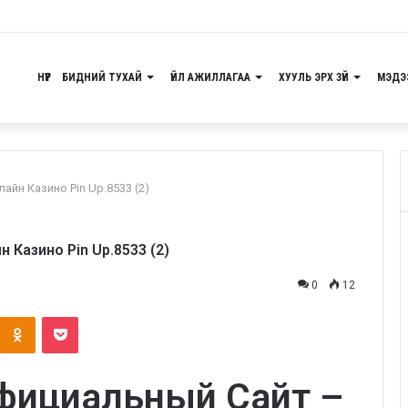
НҮҮР
БИДНИЙ ТУХАЙ
ҮЙЛ АЖИЛЛАГАА
ХУУЛЬ ЭРХ ЗҮЙ
МЭДЭ
йн Казино Pin Up.8533 (2)
 Казино Pin Up.8533 (2)
0
12
Odnoklassniki
Pocket
Официальный Сайт –