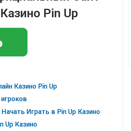
Казино Pin Up
Ь
йн Казино Pin Up
 игроков
Начать Играть в Pin Up Казино
n Up Казино