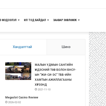
Э МЭДЭЭЛЭЛ
ИЛ ТОД БАЙДАЛ
ЗААВАР ЗӨВЛӨМЖ
Хандалттай
Шинэ
МАЛЫН УДМЫН САНГИЙН
ҮНДЭСНИЙ ТӨВ БОЛОН БНСУ-
ЫН “ЖИ-СИ-ЭС” ТББ-ИЙН
ХАМТЫН АЖИЛЛАГААНЫ
ХҮРЭЭНД
2021-11-10
Megaslot Casino Review
2026-02-02