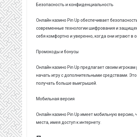
Безопасность и конфиденциальность
Онлайн казино Pin Up обеспечивает безопасност
современные технологии шифрования и защищен
себя комфортно и уверенно, когда они играют в о
Промокоды и бонусы
Онлайн казино Pin Up предлагает своим игрокам
начать игру с дополнительными средствами. Это
получать больше выигрышей.
Мобильная версия
Онлайн казино Pin Up имеет мобильную версию, ч
места, имея доступ к интернету.