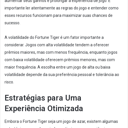
aumentar seus ganhos e prolongar a experiência de jogo. É
importante ler atentamente as regras do jogo e entender como
esses recursos funcionam para maximizar suas chances de
sucesso.
A volatilidade do Fortune Tiger é um fator importante a
considerar. Jogos com alta volatilidade tendem a oferecer
prêmios maiores, mas com menos frequência, enquanto jogos
com baixa volatilidade oferecem prêmios menores, mas com
maior frequência. A escolha entre um jogo de alta ou baixa
volatilidade depende da sua preferência pessoal e tolerância ao
risco.
Estratégias para Uma
Experiência Otimizada
Embora o Fortune Tiger seja um jogo de azar, existem algumas