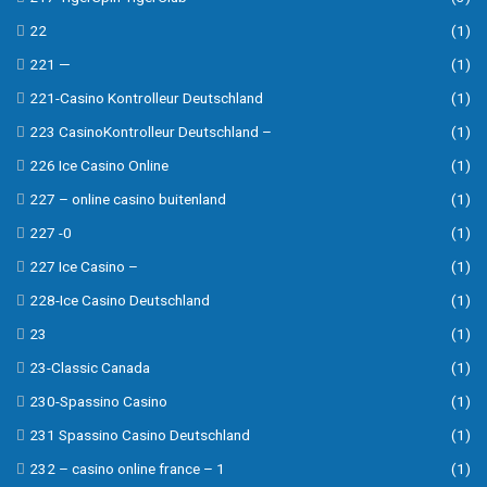
22
(1)
221 —
(1)
221-Casino Kontrolleur Deutschland
(1)
223 CasinoKontrolleur Deutschland –
(1)
226 Ice Casino Online
(1)
227 – online casino buitenland
(1)
227 -0
(1)
227 Ice Casino –
(1)
228-Ice Casino Deutschland
(1)
23
(1)
23-Classic Canada
(1)
230-Spassino Casino
(1)
231 Spassino Casino Deutschland
(1)
232 – casino online france – 1
(1)