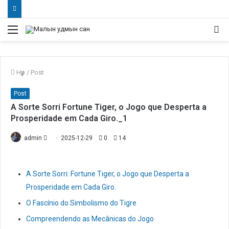
Menu
S
fo
Нүүр
/
Post
Post
A Sorte Sorri Fortune Tiger, o Jogo que Desperta a
Prosperidade em Cada Giro._1
admin
S
2025-12-29
0
14
e
n
A Sorte Sorri: Fortune Tiger, o Jogo que Desperta a
d
Prosperidade em Cada Giro.
a
n
O Fascínio do Simbolismo do Tigre
e
Compreendendo as Mecânicas do Jogo
m