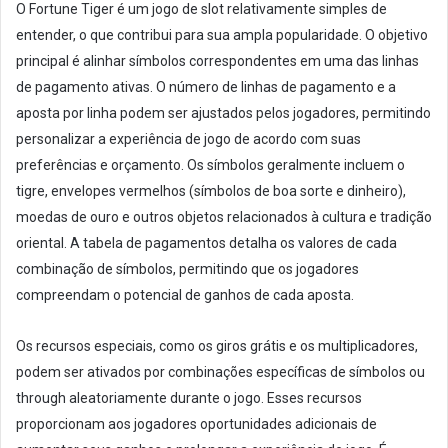
O Fortune Tiger é um jogo de slot relativamente simples de
entender, o que contribui para sua ampla popularidade. O objetivo
principal é alinhar símbolos correspondentes em uma das linhas
de pagamento ativas. O número de linhas de pagamento e a
aposta por linha podem ser ajustados pelos jogadores, permitindo
personalizar a experiência de jogo de acordo com suas
preferências e orçamento. Os símbolos geralmente incluem o
tigre, envelopes vermelhos (símbolos de boa sorte e dinheiro),
moedas de ouro e outros objetos relacionados à cultura e tradição
oriental. A tabela de pagamentos detalha os valores de cada
combinação de símbolos, permitindo que os jogadores
compreendam o potencial de ganhos de cada aposta.
Os recursos especiais, como os giros grátis e os multiplicadores,
podem ser ativados por combinações específicas de símbolos ou
through aleatoriamente durante o jogo. Esses recursos
proporcionam aos jogadores oportunidades adicionais de