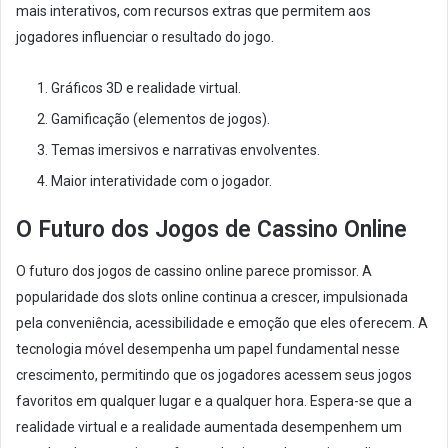
mais interativos, com recursos extras que permitem aos
jogadores influenciar o resultado do jogo.
Gráficos 3D e realidade virtual.
Gamificação (elementos de jogos).
Temas imersivos e narrativas envolventes.
Maior interatividade com o jogador.
O Futuro dos Jogos de Cassino Online
O futuro dos jogos de cassino online parece promissor. A
popularidade dos slots online continua a crescer, impulsionada
pela conveniência, acessibilidade e emoção que eles oferecem. A
tecnologia móvel desempenha um papel fundamental nesse
crescimento, permitindo que os jogadores acessem seus jogos
favoritos em qualquer lugar e a qualquer hora. Espera-se que a
realidade virtual e a realidade aumentada desempenhem um