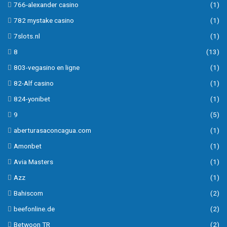
766-alexander casino
(1)
782 mystake casino
(1)
7slots.nl
(1)
8
(13)
803-vegasino en ligne
(1)
82-Alf casino
(1)
824-yonibet
(1)
9
(5)
aberturasaconcagua.com
(1)
Amonbet
(1)
Avia Masters
(1)
Azz
(1)
Bahiscom
(2)
beefonline.de
(2)
Betwoon TR
(2)