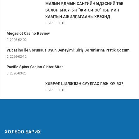
МАЛЫН УДМЫН САНГИЙН ҮНДЭСНИЙ ТӨВ
БОЛОН БНСУ-ЫН “ЖИ-СИ-ЭС” ТББ-ИЙН
ХАМТЫН АЖИЛЛАГААНЫ ХҮРЭЭНД
2021-11-10
Megaslot Casino Review
2026-02-02
VDcasino ile Sorunsuz Oyun Deneyimi: Giriş Sorunlarına Pratik Çözüm
2026-02-12
Pacific Spins Casino Sister Sites
2026-03-25
ХӨВРӨЛ ШИЛЖҮҮЛЭН СУУЛГАХ ГЭЖ ЮУ ВЭ?
2021-11-10
ХОЛБОО БАРИХ