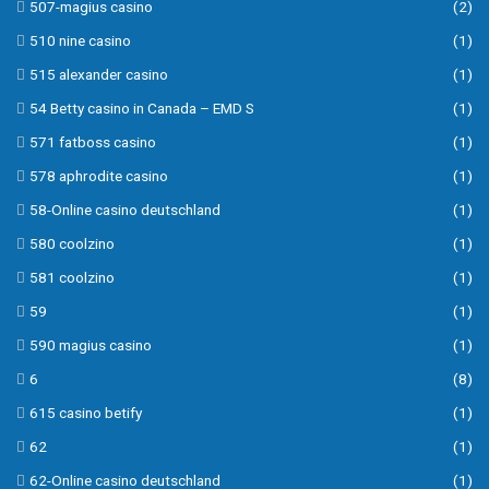
507-magius casino
(2)
510 nine casino
(1)
515 alexander casino
(1)
54 Betty casino in Canada – EMD S
(1)
571 fatboss casino
(1)
578 aphrodite casino
(1)
58-Online casino deutschland
(1)
580 coolzino
(1)
581 coolzino
(1)
59
(1)
590 magius casino
(1)
6
(8)
615 casino betify
(1)
62
(1)
62-Online casino deutschland
(1)