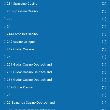
234 Spassino Casino
(3)
235-Spassino Casino
(1)
239
(1)
24
(1)
244 Fresh Bet Casino –
(1)
249 casino en ligne
(1)
249 Gudar Casino-
(1)
25
(1)
251 Gudar Casino Deutschland
(1)
253 Gudar Casino Deutschland–
(1)
256 Gudar Casino Deutschland
(1)
257-Gudar Casino
(1)
26
(1)
26-Spinanga Casino Deutschland
(1)