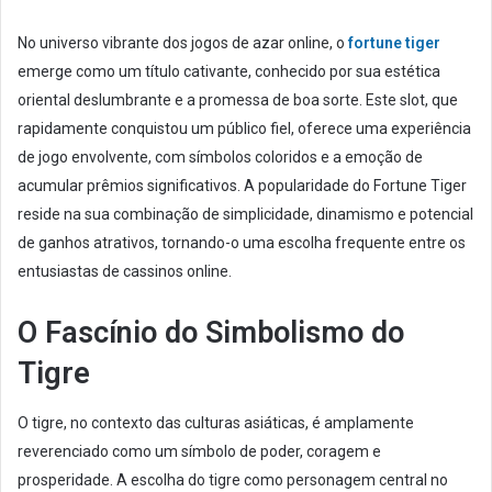
No universo vibrante dos jogos de azar online, o
fortune tiger
emerge como um título cativante, conhecido por sua estética
oriental deslumbrante e a promessa de boa sorte. Este slot, que
rapidamente conquistou um público fiel, oferece uma experiência
de jogo envolvente, com símbolos coloridos e a emoção de
acumular prêmios significativos. A popularidade do Fortune Tiger
reside na sua combinação de simplicidade, dinamismo e potencial
de ganhos atrativos, tornando-o uma escolha frequente entre os
entusiastas de cassinos online.
O Fascínio do Simbolismo do
Tigre
O tigre, no contexto das culturas asiáticas, é amplamente
reverenciado como um símbolo de poder, coragem e
prosperidade. A escolha do tigre como personagem central no