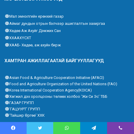
Мал эмнэлгийн ерөнхий газар
Аймаг дундын отрын бэлчээр ашиглалтын захиргаа
Хөдөө Аж Ахуйг Дэмжих Сан
ХХААХҮСХТ
ХААБ- Хөдөө, аж ахуйн бирж
ХАМТРАН АЖИЛЛАГААТАЙ БАЙГУУЛЛАГУУД
Asian Food & Agriculture Cooperation Initiative (AFACI)
Food and Agriculture Organization of the United Nations (FAO)
Korea International Cooperation Agency(KOICA)
Хөгжил дэх оролцооны төлөөх холбоо ‘Жи Си Эс’ ТББ
ГАЗАР ГРУПП
‘ГАЦУУРТ’ ГРУПП
‘Тайшир Өргөө’ ХХК
БИДЭНТЭЙ НЭГДЭХ
Facebook
Twitter
WhatsApp
Telegram
Viber