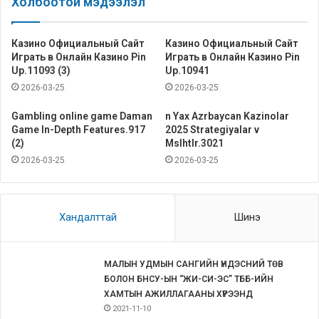
Холбоотой мэдээлэл
Казино Официальный Сайт
Казино Официальный Сайт
Играть в Онлайн Казино Pin
Играть в Онлайн Казино Pin
Up.11093 (3)
Up.10941
2026-03-25
2026-03-25
Gambling online game Daman
n Yax Azrbaycan Kazinolar
Game In-Depth Features.917
2025 Strategiyalar v
(2)
Mslhtlr.3021
2026-03-25
2026-03-25
Хандалттай
Шинэ
МАЛЫН УДМЫН САНГИЙН ҮНДЭСНИЙ ТӨВ
БОЛОН БНСУ-ЫН “ЖИ-СИ-ЭС” ТББ-ИЙН
ХАМТЫН АЖИЛЛАГААНЫ ХҮРЭЭНД
2021-11-10