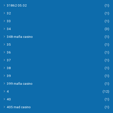
31862 05.02
(1)
32
(1)
33
(1)
34
(3)
348-mafia casino
(1)
35
(1)
36
(1)
37
(1)
38
(1)
39
(1)
399 mafia casino
(1)
4
(12)
40
(1)
405 mad casino
(1)