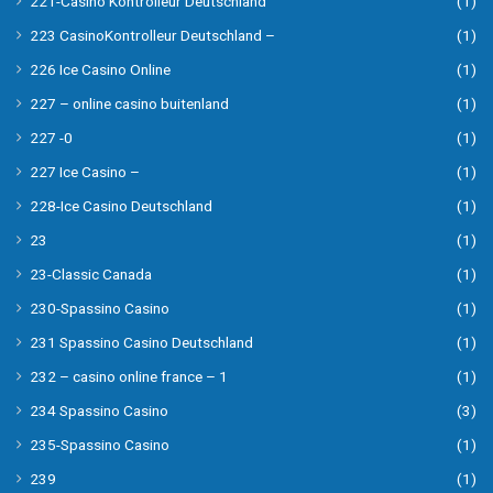
221-Casino Kontrolleur Deutschland
(1)
223 CasinoKontrolleur Deutschland –
(1)
226 Ice Casino Online
(1)
227 – online casino buitenland
(1)
227 -0
(1)
227 Ice Casino –
(1)
228-Ice Casino Deutschland
(1)
23
(1)
23-Classic Canada
(1)
230-Spassino Casino
(1)
231 Spassino Casino Deutschland
(1)
232 – casino online france – 1
(1)
234 Spassino Casino
(3)
235-Spassino Casino
(1)
239
(1)