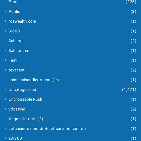
Post
(226)
Public
(3)
rcawealth.com
(1)
S-660
(1)
Sahabet
(2)
Sahabet en
(1)
Test
(1)
text test
(2)
umisushisandiego.com (tr)
(1)
Uncategorized
(1,471)
Uncrossable Rush
(1)
vdcasino
(2)
Vegas Hero NL (2)
(1)
zetcasinos.com.de + zet-casinos.com.de
(1)
а3-300
(1)