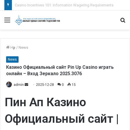
Fazit das Positive aspekte weiters Empfehlungen je nachfolgende Verwendung bei Paysafecard inoffizieller mitarbeiter Erreichbar Spielcasino
Menu
S
fo
Нүүр
/
News
News
Казино Официальный сайт Pin Up Casino играть
онлайн – Вход Зеркало 2025.3076
admin
S
2025-12-28
0
15
e
Пин Ап Казино
n
d
a
Официальный сайт |
n
e