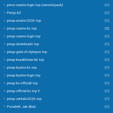
pinco-cazino-login.top (second pack)
(1)
PinUp AZ
(1)
pinup-aviator2026.top
(1)
pinup-cazino-kz.top
(2)
pinup-cazino-login.top
(1)
pinup-downloads.top
(1)
pinup-gate-of-olympus.top
(1)
pinup-kazakhstan-kk.top
(1)
pinup-kazino-kz.top
(1)
pinup-kazino-login.top
(1)
pinup-kz-officiall.top
(1)
pinup-official-kz.top 3
(1)
pinup-zerkalo2026.top
(1)
Poradnik: Jak dbać
(1)