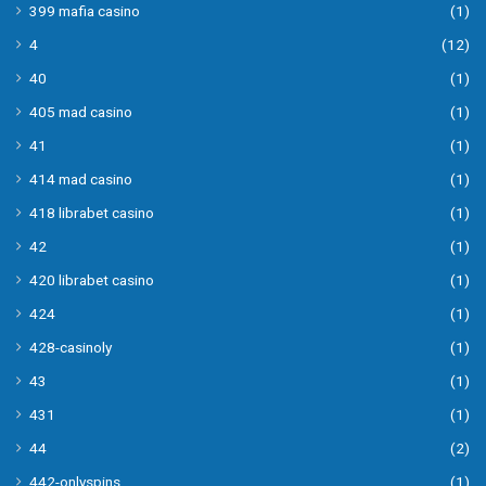
399 mafia casino
(1)
4
(12)
40
(1)
405 mad casino
(1)
41
(1)
414 mad casino
(1)
418 librabet casino
(1)
42
(1)
420 librabet casino
(1)
424
(1)
428-casinoly
(1)
43
(1)
431
(1)
44
(2)
442-onlyspins
(1)