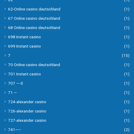
62-Online casino deutschland
(1)
67 Online casino deutschland
(1)
68 Online casino deutschland
(1)
698 Instant casino
(1)
699 Instant casino
(1)
7
(15)
70 Online casino deutschland
(1)
701 Instant casino
(1)
707 —-0
(1)
71 —
(1)
724-alexander casino
(1)
726-alexander casino
(1)
727-alexander casino
(1)
741—–
(2)