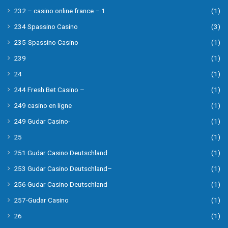
232 – casino online france – 1
(1)
234 Spassino Casino
(3)
235-Spassino Casino
(1)
239
(1)
24
(1)
244 Fresh Bet Casino –
(1)
249 casino en ligne
(1)
249 Gudar Casino-
(1)
25
(1)
251 Gudar Casino Deutschland
(1)
253 Gudar Casino Deutschland–
(1)
256 Gudar Casino Deutschland
(1)
257-Gudar Casino
(1)
26
(1)