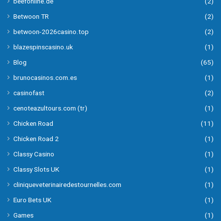
beefonline.de
(2)
Betwoon TR
(2)
betwoon-2026casino.top
(2)
blazespinscasino.uk
(1)
Blog
(65)
brunocasinos.com.es
(1)
casinofast
(2)
cenoteazultours.com (tr)
(1)
Chicken Road
(11)
Chicken Road 2
(1)
Classy Casino
(1)
Classy Slots UK
(1)
cliniqueveterinairedestournelles.com
(1)
Euro Bets UK
(1)
Games
(1)