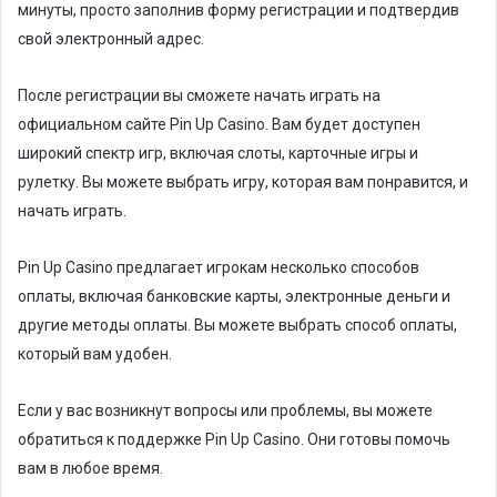
минуты, просто заполнив форму регистрации и подтвердив
свой электронный адрес.
После регистрации вы сможете начать играть на
официальном сайте Pin Up Casino. Вам будет доступен
широкий спектр игр, включая слоты, карточные игры и
рулетку. Вы можете выбрать игру, которая вам понравится, и
начать играть.
Pin Up Casino предлагает игрокам несколько способов
оплаты, включая банковские карты, электронные деньги и
другие методы оплаты. Вы можете выбрать способ оплаты,
который вам удобен.
Если у вас возникнут вопросы или проблемы, вы можете
обратиться к поддержке Pin Up Casino. Они готовы помочь
вам в любое время.