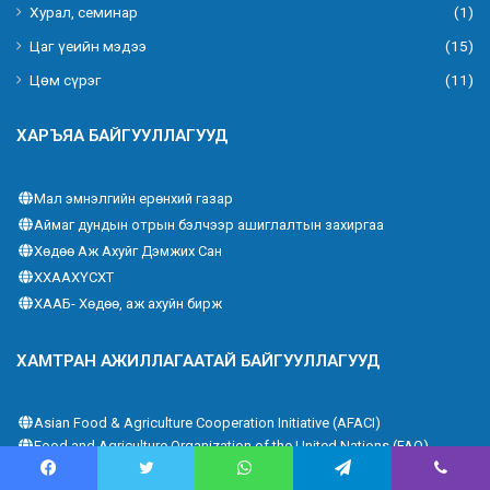
Хурал, семинар
(1)
Цаг үеийн мэдээ
(15)
Цөм сүрэг
(11)
ХАРЪЯА БАЙГУУЛЛАГУУД
Мал эмнэлгийн ерөнхий газар
Аймаг дундын отрын бэлчээр ашиглалтын захиргаа
Хөдөө Аж Ахуйг Дэмжих Сан
ХХААХҮСХТ
ХААБ- Хөдөө, аж ахуйн бирж
ХАМТРАН АЖИЛЛАГААТАЙ БАЙГУУЛЛАГУУД
Asian Food & Agriculture Cooperation Initiative (AFACI)
Food and Agriculture Organization of the United Nations (FAO)
Korea International Cooperation Agency(KOICA)
Facebook
Twitter
WhatsApp
Telegram
Viber