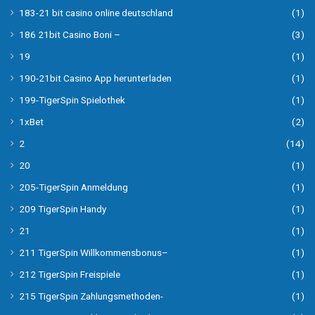
183-21 bit casino online deutschland
(1)
186 21bit Casino Boni –
(3)
19
(1)
190-21bit Casino App herunterladen
(1)
199-TigerSpin Spielothek
(1)
1xBet
(2)
2
(14)
20
(1)
205-TigerSpin Anmeldung
(1)
209 TigerSpin Handy
(1)
21
(1)
211 TigerSpin Willkommensbonus–
(1)
212 TigerSpin Freispiele
(1)
215 TigerSpin Zahlungsmethoden-
(1)