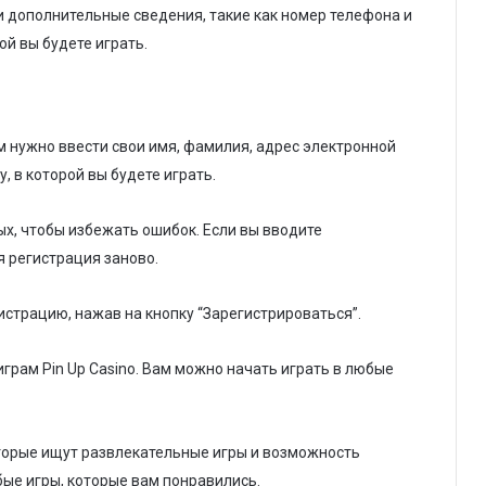
и дополнительные сведения, такие как номер телефона и
ой вы будете играть.
 нужно ввести свои имя, фамилия, адрес электронной
, в которой вы будете играть.
х, чтобы избежать ошибок. Если вы вводите
 регистрация заново.
страцию, нажав на кнопку “Зарегистрироваться”.
играм Pin Up Casino. Вам можно начать играть в любые
которые ищут развлекательные игры и возможность
бые игры, которые вам понравились.