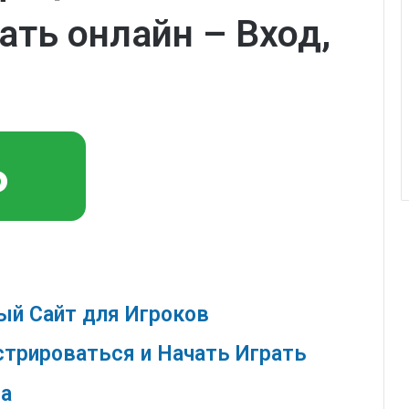
рать онлайн – Вход,
Ь
ный Сайт для Игроков
истрироваться и Начать Играть
та