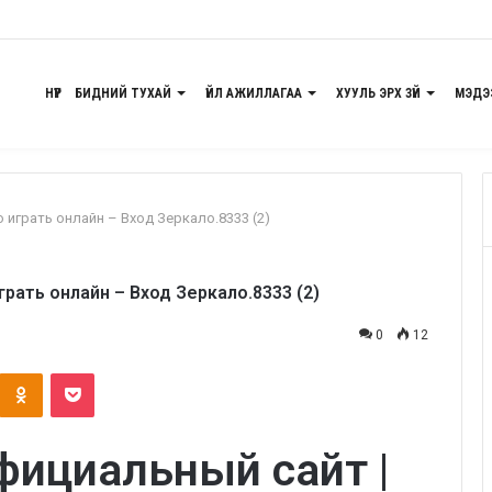
НҮҮР
БИДНИЙ ТУХАЙ
ҮЙЛ АЖИЛЛАГАА
ХУУЛЬ ЭРХ ЗҮЙ
МЭДЭ
 играть онлайн – Вход Зеркало.8333 (2)
грать онлайн – Вход Зеркало.8333 (2)
0
12
Odnoklassniki
Pocket
фициальный сайт |