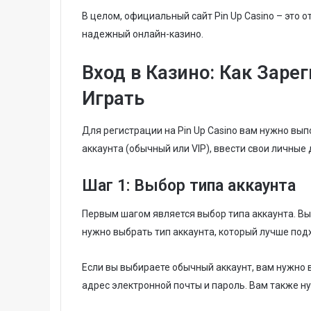
В целом, официальный сайт Pin Up Casino – это 
надежный онлайн-казино.
Вход в Казино: Как Заре
Играть
Для регистрации на Pin Up Casino вам нужно вы
аккаунта (обычный или VIP), ввести свои личные
Шаг 1: Выбор типа аккаунта
Первым шагом является выбор типа аккаунта. Вы
нужно выбрать тип аккаунта, который лучше под
Если вы выбираете обычный аккаунт, вам нужно в
адрес электронной почты и пароль. Вам также ну