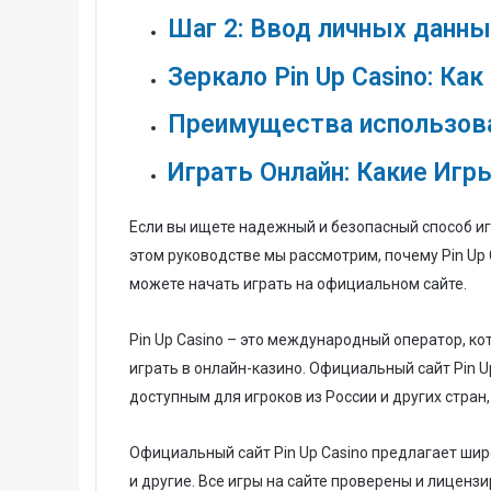
Шаг 2: Ввод личных данны
Зеркало Pin Up Casino: Ка
Преимущества использован
Играть Онлайн: Какие Игры
Если вы ищете надежный и безопасный способ игра
этом руководстве мы рассмотрим, почему Pin Up 
можете начать играть на официальном сайте.
Pin Up Casino – это международный оператор, к
играть в онлайн-казино. Официальный сайт Pin Up
доступным для игроков из России и других стран
Официальный сайт Pin Up Casino предлагает широ
и другие. Все игры на сайте проверены и лиценз