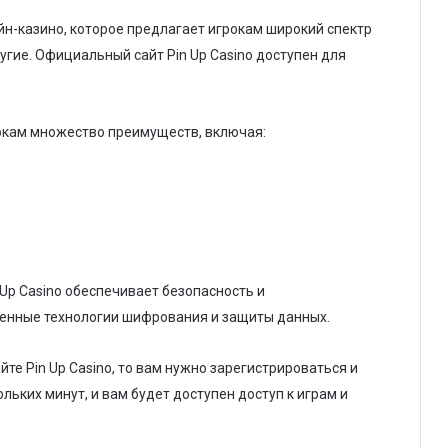
айн-казино, которое предлагает игрокам широкий спектр
ругие. Официальный сайт Pin Up Casino доступен для
рокам множество преимуществ, включая:
 Up Casino обеспечивает безопасность и
енные технологии шифрования и защиты данных.
те Pin Up Casino, то вам нужно зарегистрироваться и
льких минут, и вам будет доступен доступ к играм и