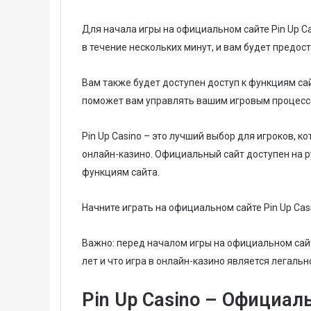
Для начала игры на официальном сайте Pin Up C
в течение нескольких минут, и вам будет предос
Вам также будет доступен доступ к функциям сай
поможет вам управлять вашим игровым процессо
Pin Up Casino – это лучший выбор для игроков, 
онлайн-казино. Официальный сайт доступен на ру
функциям сайта.
Начните играть на официальном сайте Pin Up Cas
Важно: перед началом игры на официальном сайте
лет и что игра в онлайн-казино является легальн
Pin Up Casino – Официал