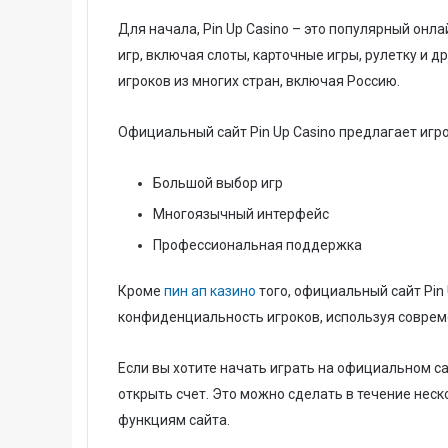
Для начала, Pin Up Casino – это популярный онл
игр, включая слоты, карточные игры, рулетку и д
игроков из многих стран, включая Россию.
Официальный сайт Pin Up Casino предлагает иг
Большой выбор игр
Многоязычный интерфейс
Профессиональная поддержка
Кроме
пин ап казино
того, официальный сайт Pin
конфиденциальность игроков, используя соврем
Если вы хотите начать играть на официальном сай
открыть счет. Это можно сделать в течение неско
функциям сайта.