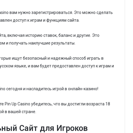
asino вам нужно зарегистрироваться. Это можно сделать
тавлен доступ к играм и функциям сайта.
та, включая историю ставок, баланс и другие. Это
м и получать наилучшие результаты.
которые ищут безопасный и надежный способ играть в
сском языке, и вам будет предоставлен доступ к играм и
ino сегодня и насладитесь игрой в онлайн-казино!
 Pin Up Casino убедитесь, что вы достигли возраста 18
ой в вашей стране.
ьный Сайт для Игроков