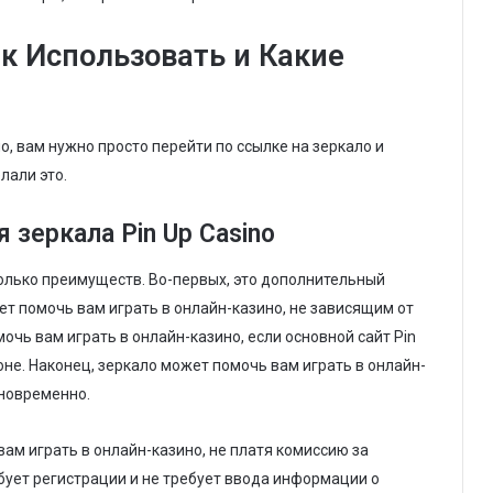
ак Использовать и Какие
ло, вам нужно просто перейти по ссылке на зеркало и
лали это.
зеркала Pin Up Casino
колько преимуществ. Во-первых, это дополнительный
ет помочь вам играть в онлайн-казино, не зависящим от
чь вам играть в онлайн-казино, если основной сайт Pin
оне. Наконец, зеркало может помочь вам играть в онлайн-
дновременно.
вам играть в онлайн-казино, не платя комиссию за
ебует регистрации и не требует ввода информации о