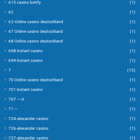
615 casino betify
(1)
62
(1)
62-Online casino deutschland
(1)
67 Online casino deutschland
(1)
68 Online casino deutschland
(1)
698 Instant casino
(1)
699 Instant casino
(1)
7
(15)
70 Online casino deutschland
(1)
701 Instant casino
(1)
707 —-0
(1)
71 —
(1)
724-alexander casino
(1)
726-alexander casino
(1)
727-alexander casino
(1)