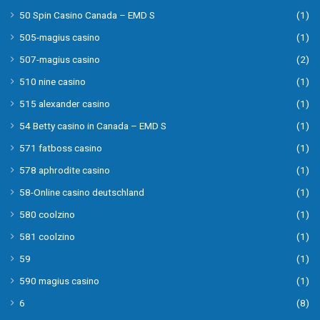
50 Spin Casino Canada – EMD S
(1)
505-magius casino
(1)
507-magius casino
(2)
510 nine casino
(1)
515 alexander casino
(1)
54 Betty casino in Canada – EMD S
(1)
571 fatboss casino
(1)
578 aphrodite casino
(1)
58-Online casino deutschland
(1)
580 coolzino
(1)
581 coolzino
(1)
59
(1)
590 magius casino
(1)
6
(8)