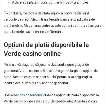
Aplicații de plată mobile, cum ar fi Trustly și Zimpler
În concluzie, metodele de plată sigure și convenabile sunt
cardurile de credit/debit, transferurile bancare și aplicațiile de
plată mobile. Alegeți una dintre aceste opțiuni pentru a vă asigura
plata la verde casino online din România.
Opțiuni de plată disponibile la
Verde casino online
Pentru a vă asigurați că jocurile dvs. sunt sigure și ușor de
gestionat, Verde casino online oferă o gamă largă de opțiuni de
plată. Acesta este un aspect crucial pentru a vă asigurați că
jocurile dvs. sunt sigure și ușor de gestionat.
Una
verde casino romania
dintă de opțiuni de plată disponibile la
Verde casino online este cardul de credit/debit. Acesta este un