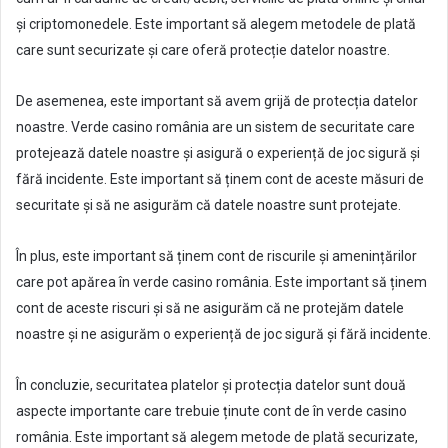
și criptomonedele. Este important să alegem metodele de plată
care sunt securizate și care oferă protecție datelor noastre.
De asemenea, este important să avem grijă de protecția datelor
noastre. Verde casino românia are un sistem de securitate care
protejează datele noastre și asigură o experiență de joc sigură și
fără incidente. Este important să ținem cont de aceste măsuri de
securitate și să ne asigurăm că datele noastre sunt protejate.
În plus, este important să ținem cont de riscurile și amenințărilor
care pot apărea în verde casino românia. Este important să ținem
cont de aceste riscuri și să ne asigurăm că ne protejăm datele
noastre și ne asigurăm o experiență de joc sigură și fără incidente.
În concluzie, securitatea platelor și protecția datelor sunt două
aspecte importante care trebuie ținute cont de în verde casino
românia. Este important să alegem metode de plată securizate,