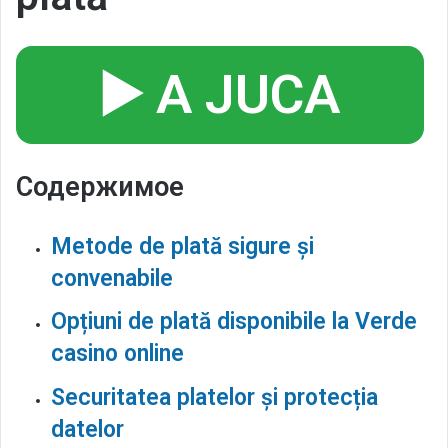
a
i
l
▶️ A JUCA
Содержимое
Metode de plată sigure și
convenabile
Opțiuni de plată disponibile la Verde
casino online
Securitatea platelor și protecția
datelor