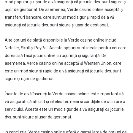
mod popular și ușor de a vă asigurați că jocurile dvs. sunt sigure și
ușor de gestionat. De asemenea, Verde casino online acceptă și
transferuri bancare, care sunt un mod sigur și rapid de a vă
asigurați că jocurile dvs. sunt sigure și ușor de gestionat.
Alte opțiuni de plată disponibile la Verde casino online includ
Neteller, Skrill și PayPal. Aceste opțiuni sunt ideale pentru cei care
doresc să facă jocuri online cu ușurință și siguranță. De
asemenea, Verde casino online acceptă și Western Union, care
este un mod sigur și rapid de a vă asigurați că jocurile dvs. sunt
sigure și ușor de gestionat.
Înainte de a vă înscrieți la Verde casino online, este important să
vă asigurați că ați citit și înțeles termenii și condițiile de utilizare a
serviciului. Acesta este un mod sigur de a vă asigurați că jocurile
dvs. sunt sigure și ușor de gestionat.
În concluzie, Verde casino online oferă o gamă largă de opțiuni de