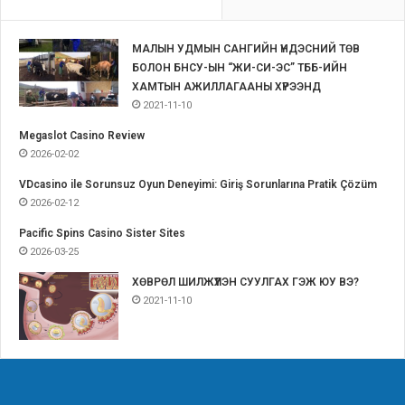
МАЛЫН УДМЫН САНГИЙН ҮНДЭСНИЙ ТӨВ
БОЛОН БНСУ-ЫН “ЖИ-СИ-ЭС” ТББ-ИЙН
ХАМТЫН АЖИЛЛАГААНЫ ХҮРЭЭНД
2021-11-10
Megaslot Casino Review
2026-02-02
VDcasino ile Sorunsuz Oyun Deneyimi: Giriş Sorunlarına Pratik Çözüm
2026-02-12
Pacific Spins Casino Sister Sites
2026-03-25
ХӨВРӨЛ ШИЛЖҮҮЛЭН СУУЛГАХ ГЭЖ ЮУ ВЭ?
2021-11-10