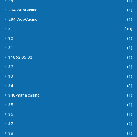
29
(1)
294 WooCasino
(1)
294 WooCasino-
(1)
3
(10)
30
(1)
31
(1)
31862 05.02
(1)
32
(1)
33
(1)
34
(3)
348-mafia casino
(1)
35
(1)
36
(1)
37
(1)
38
(1)