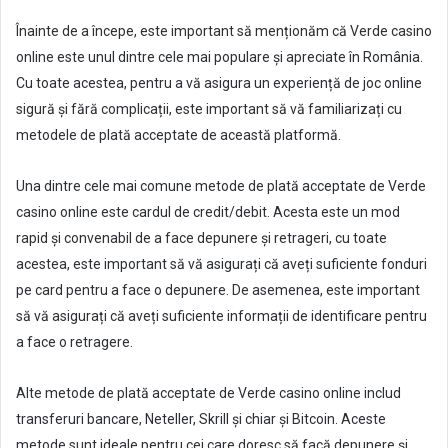
Înainte de a începe, este important să menționăm că Verde casino
online este unul dintre cele mai populare și apreciate în România.
Cu toate acestea, pentru a vă asigura un experiență de joc online
sigură și fără complicații, este important să vă familiarizați cu
metodele de plată acceptate de această platformă.
Una dintre cele mai comune metode de plată acceptate de Verde
casino online este cardul de credit/debit. Acesta este un mod
rapid și convenabil de a face depunere și retrageri, cu toate
acestea, este important să vă asigurați că aveți suficiente fonduri
pe card pentru a face o depunere. De asemenea, este important
să vă asigurați că aveți suficiente informații de identificare pentru
a face o retragere.
Alte metode de plată acceptate de Verde casino online includ
transferuri bancare, Neteller, Skrill și chiar și Bitcoin. Aceste
metode sunt ideale pentru cei care doresc să facă depunere și