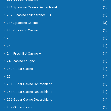
231 Spassino Casino Deutschland
(1)
232 – casino online france – 1
(1)
234 Spassino Casino
(3)
235-Spassino Casino
(1)
239
(1)
24
(1)
244 Fresh Bet Casino –
(1)
249 casino en ligne
(1)
249 Gudar Casino-
(1)
25
(1)
251 Gudar Casino Deutschland
(1)
253 Gudar Casino Deutschland–
(1)
256 Gudar Casino Deutschland
(1)
257-Gudar Casino
(1)