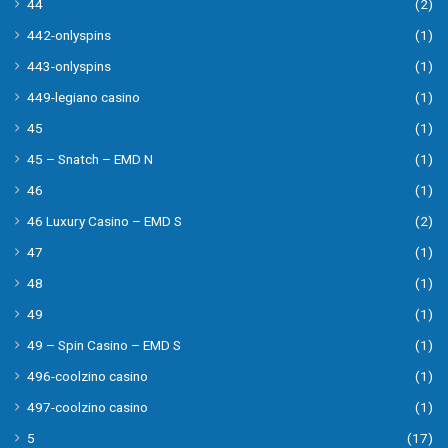
44
(2)
442-onlyspins
(1)
443-onlyspins
(1)
449-legiano casino
(1)
45
(1)
45 – Snatch – EMD N
(1)
46
(1)
46 Luxury Casino – EMD S
(2)
47
(1)
48
(1)
49
(1)
49 – Spin Casino – EMD S
(1)
496-coolzino casino
(1)
497-coolzino casino
(1)
5
(17)