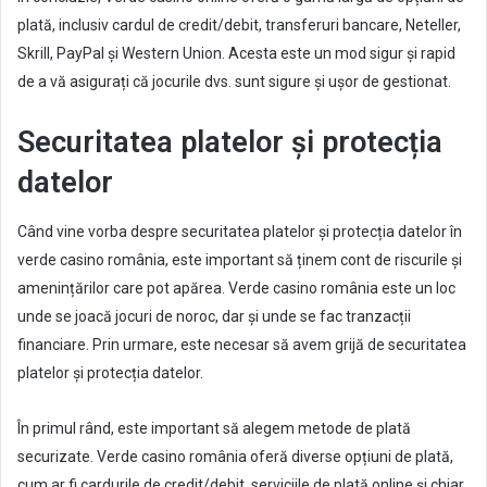
plată, inclusiv cardul de credit/debit, transferuri bancare, Neteller,
Skrill, PayPal și Western Union. Acesta este un mod sigur și rapid
de a vă asigurați că jocurile dvs. sunt sigure și ușor de gestionat.
Securitatea platelor și protecția
datelor
Când vine vorba despre securitatea platelor și protecția datelor în
verde casino românia, este important să ținem cont de riscurile și
amenințărilor care pot apărea. Verde casino românia este un loc
unde se joacă jocuri de noroc, dar și unde se fac tranzacții
financiare. Prin urmare, este necesar să avem grijă de securitatea
platelor și protecția datelor.
În primul rând, este important să alegem metode de plată
securizate. Verde casino românia oferă diverse opțiuni de plată,
cum ar fi cardurile de credit/debit, serviciile de plată online și chiar