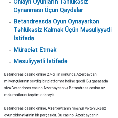
Onlayn Oyunların Təhlükəsiz
Oynanması Üçün Qaydalar
Betandreasda Oyun Oynayarkən
Təhlükəsiz Kalmak Üçün Məsuliyyətli
İstifadə
Müraciət Etmək
Məsuliyyətli İstifadə
Betandreas casino online 27-ci ilin sonunda Azerbaycan
milyonçularının sevdigi bir platforma haline gecdi. Bu qasasada
sizə Betandreas casino Azerbaycan və Betandreas casino az
məlumatlarını təqdim edəcəyik.
Betandreas casino online, Azerbaycanın məşhur və təhlükəsiz
oyun xidmətlərinin bir parçasıdır. Bu casino, Azerbaycanın