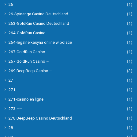
26
(1)
26-Spinanga Casino Deutschland
(1)
263-GoldRun Casino Deutschland
(1)
264-GoldRun Casino
(1)
264-legalne kasyna online w polsce
(1)
267 GoldRun Casino
(1)
267 GoldRun Casino –
(1)
269 BeepBeep Casino –
(3)
27
(1)
271
(1)
271-casino en ligne
(1)
273 —–
(1)
278 BeepBeep Casino Deutschland –
(1)
28
(1)