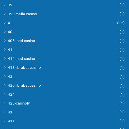
39
(1)
399 mafia casino
(1)
4
(12)
40
(1)
405 mad casino
(1)
41
(1)
414 mad casino
(1)
418 librabet casino
(1)
42
(1)
420 librabet casino
(1)
424
(1)
428-casinoly
(1)
43
(1)
431
(1)