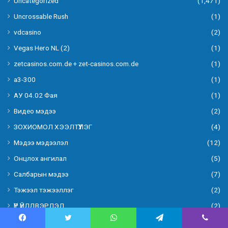
Uncategorized
(1,471)
Uncrossable Rush
(1)
vdcasino
(2)
Vegas Hero NL (2)
(1)
zetcasinos.com.de + zet-casinos.com.de
(1)
а3-300
(1)
АУ 04.02 Фая
(1)
Видео мэдээ
(2)
ЗОХИОМОЛ ХЭЭЛТҮҮЛЭГ
(4)
Мэдээ мэдээлэл
(12)
Онцлох ангилал
(5)
Салбарын мэдээ
(7)
Тэжээл тэжээллэг
(2)
ҮР ҮЙЛДВЭРЛЭЛ
(2)
ҮР ХӨВРӨЛ
(3)
Facebook
Twitter
WhatsApp
Telegram
Viber