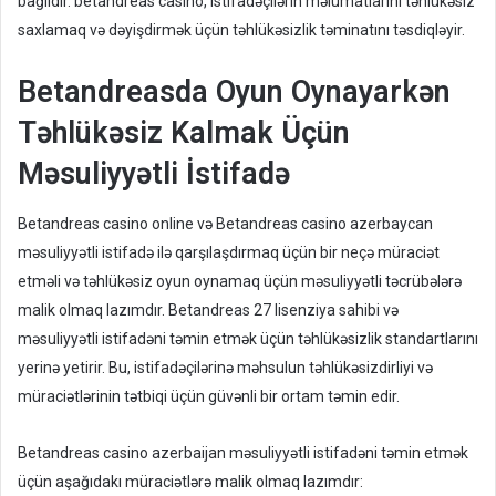
bağlıdır. betandreas casino, istifadəçilərin məlumatlarını təhlükəsiz
saxlamaq və dəyişdirmək üçün təhlükəsizlik təminatını təsdiqləyir.
Betandreasda Oyun Oynayarkən
Təhlükəsiz Kalmak Üçün
Məsuliyyətli İstifadə
Betandreas casino online və Betandreas casino azerbaycan
məsuliyyətli istifadə ilə qarşılaşdırmaq üçün bir neçə müraciət
etməli və təhlükəsiz oyun oynamaq üçün məsuliyyətli təcrübələrə
malik olmaq lazımdır. Betandreas 27 lisenziya sahibi və
məsuliyyətli istifadəni təmin etmək üçün təhlükəsizlik standartlarını
yerinə yetirir. Bu, istifadəçilərinə məhsulun təhlükəsizdirliyi və
müraciətlərinin tətbiqi üçün güvənli bir ortam təmin edir.
Betandreas casino azerbaijan məsuliyyətli istifadəni təmin etmək
üçün aşağıdakı müraciətlərə malik olmaq lazımdır: