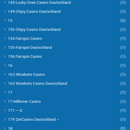
145-Lucky Ones Casino Deutschland
(1)
149-Chipy Casino Deutschland
(1)
15
(3)
153-Chipy Casino Deutschland
(1)
154 Fairspin Casino
(1)
155-Fairspin Deutschland
(1)
156 Fairspin Casino
(1)
16
(1)
162-Wizebets Casino
(1)
165 Wizebets Casino Deutschland
(1)
17
(7)
17-Millioner Casino
(1)
171 —-0
(1)
179 ZetCasino Deutschland –
(1)
18
(3)