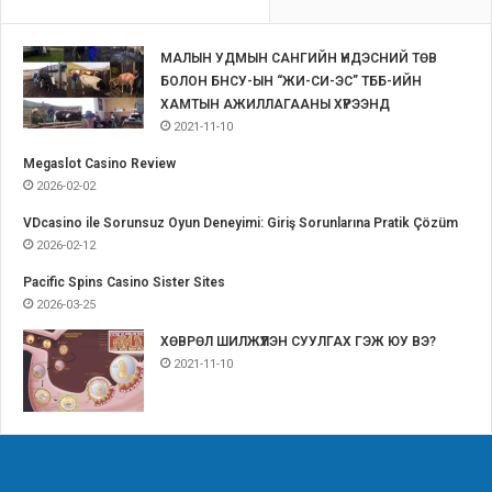
МАЛЫН УДМЫН САНГИЙН ҮНДЭСНИЙ ТӨВ
БОЛОН БНСУ-ЫН “ЖИ-СИ-ЭС” ТББ-ИЙН
ХАМТЫН АЖИЛЛАГААНЫ ХҮРЭЭНД
2021-11-10
Megaslot Casino Review
2026-02-02
VDcasino ile Sorunsuz Oyun Deneyimi: Giriş Sorunlarına Pratik Çözüm
2026-02-12
Pacific Spins Casino Sister Sites
2026-03-25
ХӨВРӨЛ ШИЛЖҮҮЛЭН СУУЛГАХ ГЭЖ ЮУ ВЭ?
2021-11-10