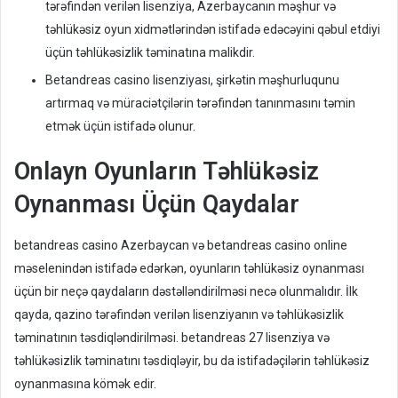
tərəfindən verilən lisenziya, Azerbaycanın məşhur və
təhlükəsiz oyun xidmətlərindən istifadə edəcəyini qəbul etdiyi
üçün təhlükəsizlik təminatına malikdir.
Betandreas casino lisenziyası, şirkətin məşhurluqunu
artırmaq və müraciətçilərin tərəfindən tanınmasını təmin
etmək üçün istifadə olunur.
Onlayn Oyunların Təhlükəsiz
Oynanması Üçün Qaydalar
betandreas casino Azerbaycan və betandreas casino online
məselenindən istifadə edərkən, oyunların təhlükəsiz oynanması
üçün bir neçə qaydaların dəstəlləndirilməsi necə olunmalıdır. İlk
qayda, qazino tərəfindən verilən lisenziyanın və təhlükəsizlik
təminatının təsdiqləndirilməsi. betandreas 27 lisenziya və
təhlükəsizlik təminatını təsdiqləyir, bu da istifadəçilərin təhlükəsiz
oynanmasına kömək edir.