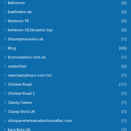
Bahiscom
(2)
beefonline.de
(2)
Betwoon TR
(2)
betwoon-2026casino.top
(2)
blazespinscasino.uk
(1)
Blog
(65)
brunocasinos.com.es
(1)
casinofast
(2)
cenoteazultours.com (tr)
(1)
Chicken Road
(11)
Chicken Road 2
(1)
Classy Casino
(1)
Classy Slots UK
(1)
cliniqueveterinairedestournelles.com
(1)
Euro Bets UK
(1)