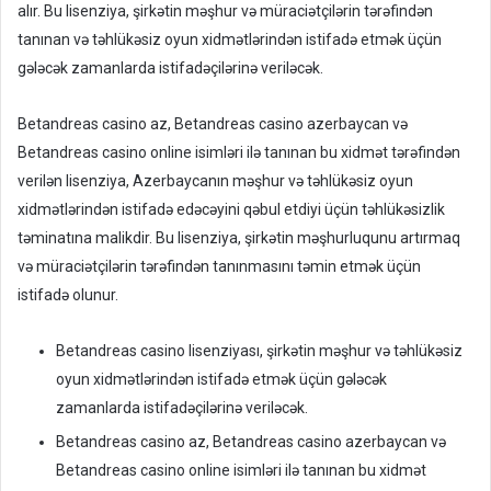
alır. Bu lisenziya, şirkətin məşhur və müraciətçilərin tərəfindən
tanınan və təhlükəsiz oyun xidmətlərindən istifadə etmək üçün
gələcək zamanlarda istifadəçilərinə veriləcək.
Betandreas casino az, Betandreas casino azerbaycan və
Betandreas casino online isimləri ilə tanınan bu xidmət tərəfindən
verilən lisenziya, Azerbaycanın məşhur və təhlükəsiz oyun
xidmətlərindən istifadə edəcəyini qəbul etdiyi üçün təhlükəsizlik
təminatına malikdir. Bu lisenziya, şirkətin məşhurluqunu artırmaq
və müraciətçilərin tərəfindən tanınmasını təmin etmək üçün
istifadə olunur.
Betandreas casino lisenziyası, şirkətin məşhur və təhlükəsiz
oyun xidmətlərindən istifadə etmək üçün gələcək
zamanlarda istifadəçilərinə veriləcək.
Betandreas casino az, Betandreas casino azerbaycan və
Betandreas casino online isimləri ilə tanınan bu xidmət