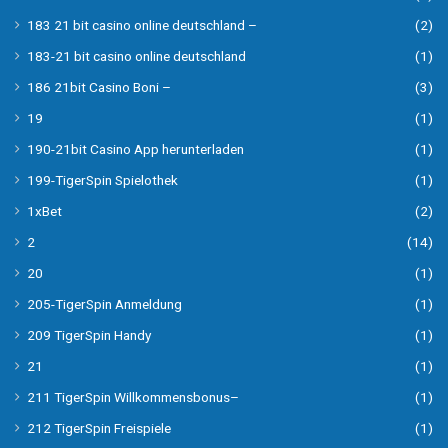
183 21 bit casino online deutschland –
(2)
183-21 bit casino online deutschland
(1)
186 21bit Casino Boni –
(3)
19
(1)
190-21bit Casino App herunterladen
(1)
199-TigerSpin Spielothek
(1)
1xBet
(2)
2
(14)
20
(1)
205-TigerSpin Anmeldung
(1)
209 TigerSpin Handy
(1)
21
(1)
211 TigerSpin Willkommensbonus–
(1)
212 TigerSpin Freispiele
(1)