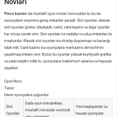
Növləri
Pinco kazino
-da müxtəlif oyun növləri mövcuddur ki, bu da
oyunçuların seçiminə geniş imkanlar yaradır. Slot oyunları, klassik
stol oyunları (poker, blackjack, rulet), canlı kazino və digər oyunlar
hər zövqə cavab verir. Slot oyunları öz sadəliyi və uduş imkanları ilə
məşhurdur. Klassik stol oyunları isə strateji düşünməyi və bacarığı
tələb edir. Canlı kazino isə oyunçulara real kazino atmosferini
yaşatmaq imkanı verir. Bütün bu oyunlar yüksək keyfiyyətli qrafika
və səslə təqdim edilir ki, oyunçulara maksimum əyləncə və həyəcan
yaşatsın.
Oyun Növü
Təsvir
Hansı oyunçulara uyğundur
Sadə oyun mexanikası,
Slot
Yeni başlayanlar və
müxtəlif mövzular və böyük
Oyunları
həvəsli oyunçular
uduş imkanları