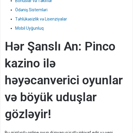
Bonuslar və Təkliflər
m
Ödəniş Sistemləri
a
i
Təhlükəsizlik və Lisenziyalar
l
Mobil Uyğunluq
Hər Şanslı An: Pinco
kazino ilə
həyəcanverici oyunlar
və böyük uduşlar
gözləyir!
Bu günlərdə online oyun dünyası sürətlə inkişaf edir və yeni