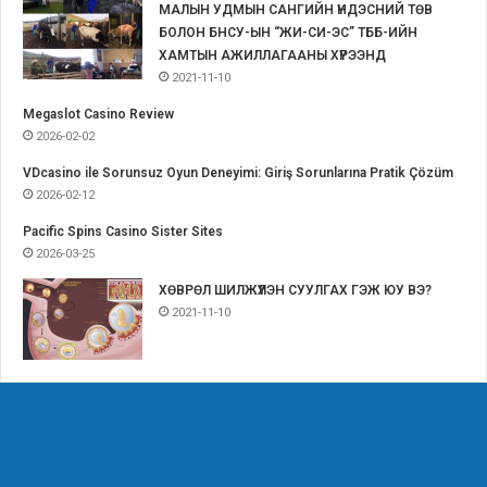
МАЛЫН УДМЫН САНГИЙН ҮНДЭСНИЙ ТӨВ
БОЛОН БНСУ-ЫН “ЖИ-СИ-ЭС” ТББ-ИЙН
ХАМТЫН АЖИЛЛАГААНЫ ХҮРЭЭНД
2021-11-10
Megaslot Casino Review
2026-02-02
VDcasino ile Sorunsuz Oyun Deneyimi: Giriş Sorunlarına Pratik Çözüm
2026-02-12
Pacific Spins Casino Sister Sites
2026-03-25
ХӨВРӨЛ ШИЛЖҮҮЛЭН СУУЛГАХ ГЭЖ ЮУ ВЭ?
2021-11-10