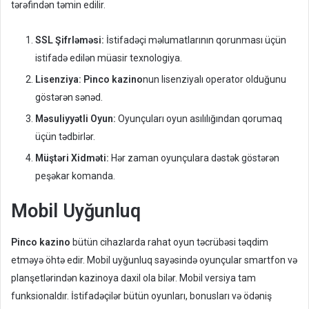
tərəfindən təmin edilir.
SSL Şifrləməsi:
İstifadəçi məlumatlarının qorunması üçün
istifadə edilən müasir texnologiya.
Lisenziya:
Pinco kazino
nun lisenziyalı operator olduğunu
göstərən sənəd.
Məsuliyyətli Oyun:
Oyunçuları oyun asılılığından qorumaq
üçün tədbirlər.
Müştəri Xidməti:
Hər zaman oyunçulara dəstək göstərən
peşəkar komanda.
Mobil Uyğunluq
Pinco kazino
bütün cihazlarda rahat oyun təcrübəsi təqdim
etməyə öhtə edir. Mobil uyğunluq sayəsində oyunçular smartfon və
planşetlərindən kazinoya daxil ola bilər. Mobil versiya tam
funksionaldır. İstifadəçilər bütün oyunları, bonusları və ödəniş