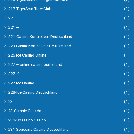
217 TigerSpin TigerClub –
(3)
22
(1)
221 —
(1)
221-Casino Kontrolleur Deutschland
(1)
223 CasinoKontrolleur Deutschland –
(1)
226 Ice Casino Online
(1)
227 – online casino buitenland
(1)
227 -0
(1)
227 Ice Casino –
(1)
228-Ice Casino Deutschland
(1)
23
(1)
23-Classic Canada
(1)
230-Spassino Casino
(1)
231 Spassino Casino Deutschland
(1)