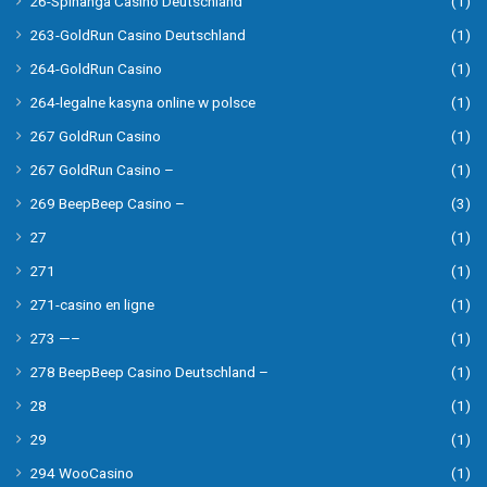
26-Spinanga Casino Deutschland
(1)
263-GoldRun Casino Deutschland
(1)
264-GoldRun Casino
(1)
264-legalne kasyna online w polsce
(1)
267 GoldRun Casino
(1)
267 GoldRun Casino –
(1)
269 BeepBeep Casino –
(3)
27
(1)
271
(1)
271-casino en ligne
(1)
273 —–
(1)
278 BeepBeep Casino Deutschland –
(1)
28
(1)
29
(1)
294 WooCasino
(1)