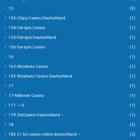
15
(3)
153-Chipy Casino Deutschland
(1)
154 Fairspin Casino
(1)
155-Fairspin Deutschland
(1)
156 Fairspin Casino
(1)
16
(1)
162-Wizebets Casino
(1)
165 Wizebets Casino Deutschland
(1)
17
(7)
17-Millioner Casino
(1)
171 —-0
(1)
179 ZetCasino Deutschland –
(1)
18
(3)
183 21 bit casino online deutschland –
(2)