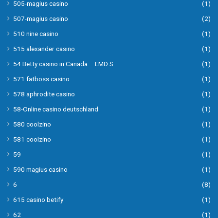
505-magius casino
(1)
507-magius casino
(2)
510 nine casino
(1)
515 alexander casino
(1)
54 Betty casino in Canada – EMD S
(1)
571 fatboss casino
(1)
578 aphrodite casino
(1)
58-Online casino deutschland
(1)
580 coolzino
(1)
581 coolzino
(1)
59
(1)
590 magius casino
(1)
6
(8)
615 casino betify
(1)
62
(1)