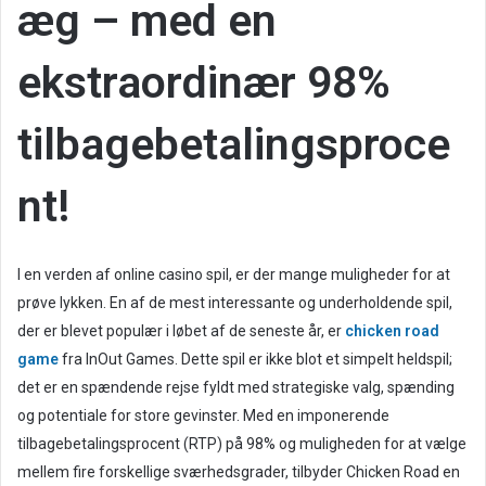
æg – med en
ekstraordinær 98%
tilbagebetalingsproce
nt!
I en verden af online casino spil, er der mange muligheder for at
prøve lykken. En af de mest interessante og underholdende spil,
der er blevet populær i løbet af de seneste år, er
chicken road
game
fra InOut Games. Dette spil er ikke blot et simpelt heldspil;
det er en spændende rejse fyldt med strategiske valg, spænding
og potentiale for store gevinster. Med en imponerende
tilbagebetalingsprocent (RTP) på 98% og muligheden for at vælge
mellem fire forskellige sværhedsgrader, tilbyder Chicken Road en