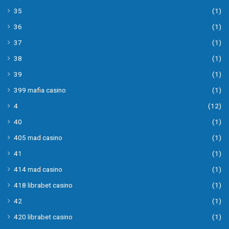
35
(1)
36
(1)
37
(1)
38
(1)
39
(1)
399 mafia casino
(1)
4
(12)
40
(1)
405 mad casino
(1)
41
(1)
414 mad casino
(1)
418 librabet casino
(1)
42
(1)
420 librabet casino
(1)