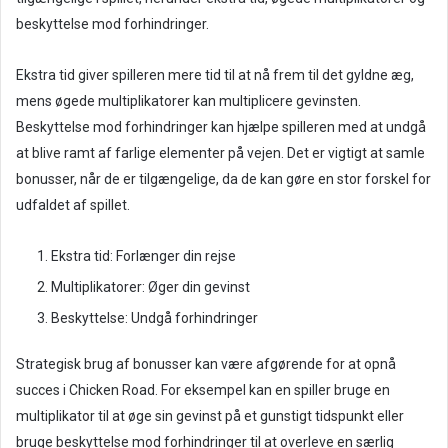
beskyttelse mod forhindringer.
Ekstra tid giver spilleren mere tid til at nå frem til det gyldne æg,
mens øgede multiplikatorer kan multiplicere gevinsten.
Beskyttelse mod forhindringer kan hjælpe spilleren med at undgå
at blive ramt af farlige elementer på vejen. Det er vigtigt at samle
bonusser, når de er tilgængelige, da de kan gøre en stor forskel for
udfaldet af spillet.
Ekstra tid: Forlænger din rejse
Multiplikatorer: Øger din gevinst
Beskyttelse: Undgå forhindringer
Strategisk brug af bonusser kan være afgørende for at opnå
succes i Chicken Road. For eksempel kan en spiller bruge en
multiplikator til at øge sin gevinst på et gunstigt tidspunkt eller
bruge beskyttelse mod forhindringer til at overleve en særlig