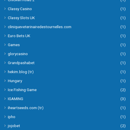
Classy Casino
(1)
Classy Slots UK
(1)
cliniqueveterinairedestournelles.com
(1)
Euro Bets UK
(1)
Games
(1)
glorycasino
(1)
Grandpashabet
(1)
hekim.blog (tr)
(1)
Hungary
(1)
Ice Fishing Game
(2)
IGAMING
(3)
iheartseeds.com (tr)
(1)
ipho
(1)
jojobet
(2)