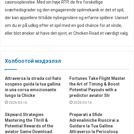
casinooplevelse. Med sin høje RTP, de fire forskellige
sværhedsgrader og den engagerende spilmekanik er det et spil,
der kan appellere til både nybegyndere og erfarne spillere. Uanset
om du er på udkig efter et spil med en god chance for at vinde,
eller blot ønsker at have det sjovt, er Chicken Road et værdigt valg.
Холбоотой мэдээлэл
Attraversa la strada col fiato
Fortunes Take Flight Master
sospeso guida la tua gallina
the Art of Timing & Boost
in una corsa emozionante
Potential Payouts with a
lungo la Chicke
predictor aviator Str
2026-03-16
2026-03-16
Skyward Strategies
Preparati a Sfide
Mastering the Thrill &
Adrenaliniche Riuscirai a
Potential Rewards of the
Guidare la Tua Gallina
aviator Game Download.
Attraverso la Pericolosa