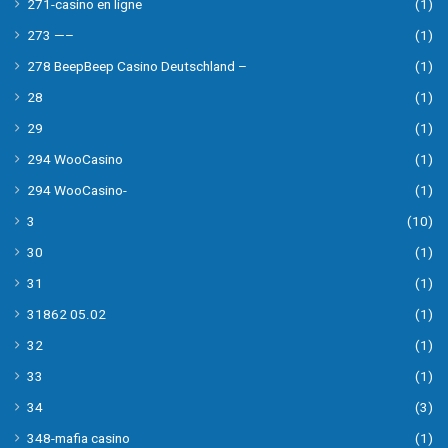
271-casino en ligne
(1)
273 —–
(1)
278 BeepBeep Casino Deutschland –
(1)
28
(1)
29
(1)
294 WooCasino
(1)
294 WooCasino-
(1)
3
(10)
30
(1)
31
(1)
31862 05.02
(1)
32
(1)
33
(1)
34
(3)
348-mafia casino
(1)