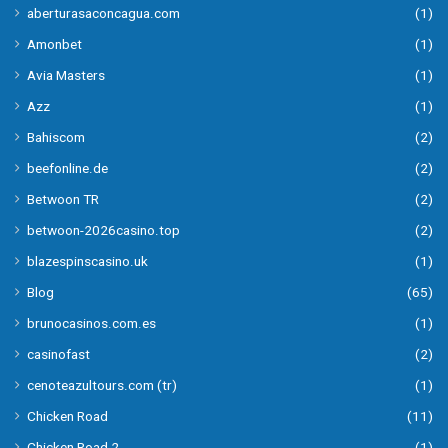
aberturasaconcagua.com
(1)
Amonbet
(1)
Avia Masters
(1)
Azz
(1)
Bahiscom
(2)
beefonline.de
(2)
Betwoon TR
(2)
betwoon-2026casino.top
(2)
blazespinscasino.uk
(1)
Blog
(65)
brunocasinos.com.es
(1)
casinofast
(2)
cenoteazultours.com (tr)
(1)
Chicken Road
(11)
Chicken Road 2
(1)