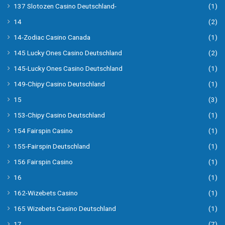
137 Slotozen Casino Deutschland-
(1)
14
(2)
14-Zodiac Casino Canada
(1)
145 Lucky Ones Casino Deutschland
(2)
145-Lucky Ones Casino Deutschland
(1)
149-Chipy Casino Deutschland
(1)
15
(3)
153-Chipy Casino Deutschland
(1)
154 Fairspin Casino
(1)
155-Fairspin Deutschland
(1)
156 Fairspin Casino
(1)
16
(1)
162-Wizebets Casino
(1)
165 Wizebets Casino Deutschland
(1)
17
(7)