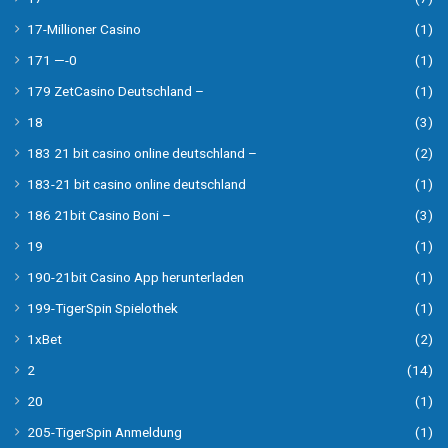
17-Millioner Casino
(1)
171 —-0
(1)
179 ZetCasino Deutschland –
(1)
18
(3)
183 21 bit casino online deutschland –
(2)
183-21 bit casino online deutschland
(1)
186 21bit Casino Boni –
(3)
19
(1)
190-21bit Casino App herunterladen
(1)
199-TigerSpin Spielothek
(1)
1xBet
(2)
2
(14)
20
(1)
205-TigerSpin Anmeldung
(1)