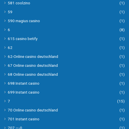
581 coolzino
(1)
59
(1)
590 magius casino
(1)
6
(8)
615 casino betify
(1)
62
(1)
62-Online casino deutschland
(1)
67 Online casino deutschland
(1)
68 Online casino deutschland
(1)
698 Instant casino
(1)
699 Instant casino
(1)
7
(15)
70 Online casino deutschland
(1)
701 Instant casino
(1)
707 —-0
(1)