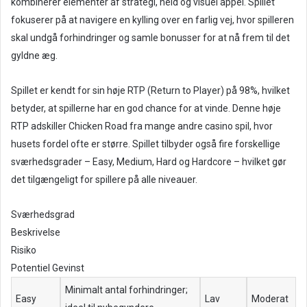
kombinerer elementer af strategi, held og visuel appel. Spillet
fokuserer på at navigere en kylling over en farlig vej, hvor spilleren
skal undgå forhindringer og samle bonusser for at nå frem til det
gyldne æg.
Spillet er kendt for sin høje RTP (Return to Player) på 98%, hvilket
betyder, at spillerne har en god chance for at vinde. Denne høje
RTP adskiller Chicken Road fra mange andre casino spil, hvor
husets fordel ofte er større. Spillet tilbyder også fire forskellige
sværhedsgrader – Easy, Medium, Hard og Hardcore – hvilket gør
det tilgængeligt for spillere på alle niveauer.
Sværhedsgrad
Beskrivelse
Risiko
Potentiel Gevinst
Minimalt antal forhindringer;
Easy
Lav
Moderat