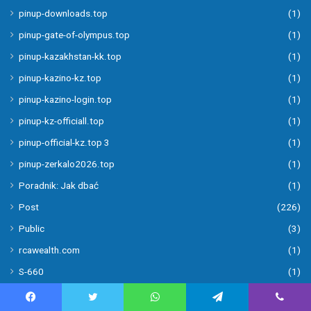
pinup-downloads.top
(1)
pinup-gate-of-olympus.top
(1)
pinup-kazakhstan-kk.top
(1)
pinup-kazino-kz.top
(1)
pinup-kazino-login.top
(1)
pinup-kz-officiall.top
(1)
pinup-official-kz.top 3
(1)
pinup-zerkalo2026.top
(1)
Poradnik: Jak dbać
(1)
Post
(226)
Public
(3)
rcawealth.com
(1)
S-660
(1)
Sahabet
(2)
Facebook
Twitter
WhatsApp
Telegram
Viber