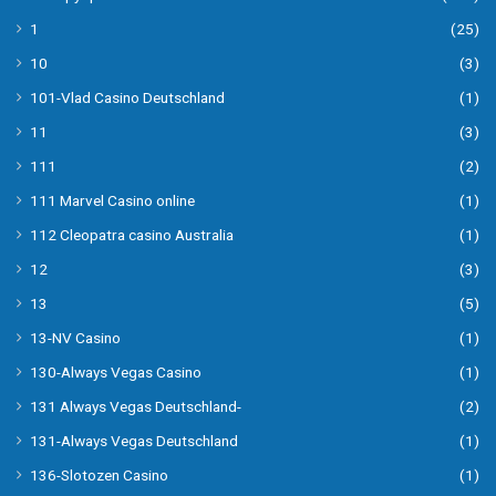
1
(25)
10
(3)
101-Vlad Casino Deutschland
(1)
11
(3)
111
(2)
111 Marvel Casino online
(1)
112 Cleopatra casino Australia
(1)
12
(3)
13
(5)
13-NV Casino
(1)
130-Always Vegas Casino
(1)
131 Always Vegas Deutschland-
(2)
131-Always Vegas Deutschland
(1)
136-Slotozen Casino
(1)