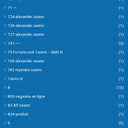
71 —
(1)
724-alexander casino
(1)
726-alexander casino
(1)
727-alexander casino
(1)
741—–
(2)
75 FortuneJack Casino – EMD N
(1)
766-alexander casino
(1)
782 mystake casino
(1)
7slots.nl
(1)
8
(13)
803-vegasino en ligne
(1)
82-Alf casino
(1)
824-yonibet
(1)
9
(5)