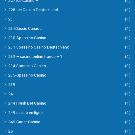
227 Ice Casino –
(1)
228-Ice Casino Deutschland
(1)
23
(1)
23-Classic Canada
(1)
230-Spassino Casino
(1)
231 Spassino Casino Deutschland
(1)
232 – casino online france – 1
(1)
234 Spassino Casino
(3)
235-Spassino Casino
(1)
239
(1)
24
(1)
244 Fresh Bet Casino –
(1)
249 casino en ligne
(1)
249 Gudar Casino-
(1)
25
(1)