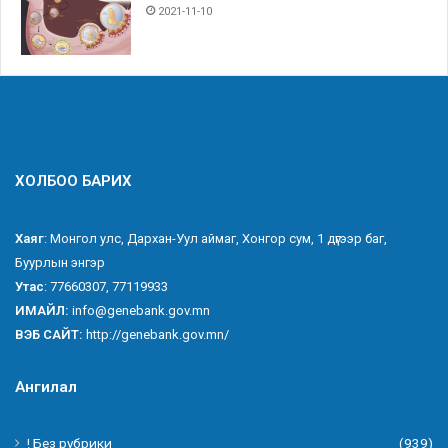
2021-11-10
ХОЛБОО БАРИХ
Хаяг
: Монгол улс, Дархан-Уул аймаг, Хонгор сум, 1 дүгээр баг,
Буурлын энгэр
Утас
: 77660307, 77119933
ИМАЙЛ:
info@genebank.gov.mn
ВЭБ САЙТ:
http://genebank.gov.mn/
Ангилал
! Без рубрики
(939)