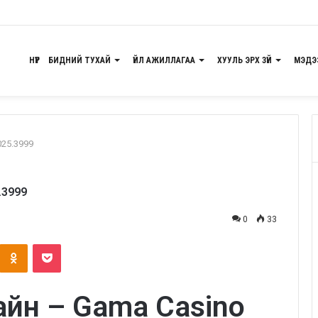
НҮҮР
БИДНИЙ ТУХАЙ
ҮЙЛ АЖИЛЛАГАА
ХУУЛЬ ЭРХ ЗҮЙ
МЭДЭ
025.3999
.3999
0
33
Odnoklassniki
Pocket
айн – Gama Casino