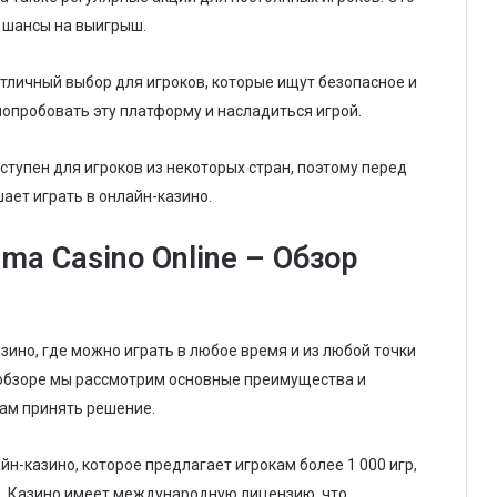
и шансы на выигрыш.
отличный выбор для игроков, которые ищут безопасное и
опробовать эту платформу и насладиться игрой.
оступен для игроков из некоторых стран, поэтому перед
ает играть в онлайн-казино.
ma Casino Online – Обзор
зино, где можно играть в любое время и из любой точки
м обзоре мы рассмотрим основные преимущества и
вам принять решение.
н-казино, которое предлагает игрокам более 1 000 игр,
ие. Казино имеет международную лицензию, что