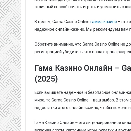
отличный способ начать играть и увеличить сво
В целом, Gama Casino Online
гамма казино
– это 
надежное онлайн-казино. Мы рекомендуем вам п
Обратите внимание, что Gama Casino Online не д
регистрацией убедитесь, что ваша страна разреш
Гама Казино Онлайн – Ga
(2025)
Если вы ищете надежное и безопасное онлайн-ка
мира, то Gama Casino Online – ваш выбор. В это
недостатки этого онлайн-казино, чтобы помочь 
Гама Казино Онлайн – это лицензированное онлай
включая слоты, карточные игры, рулетку и друг