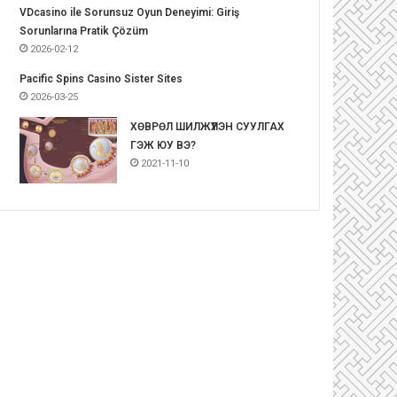
VDcasino ile Sorunsuz Oyun Deneyimi: Giriş
Sorunlarına Pratik Çözüm
2026-02-12
Pacific Spins Casino Sister Sites
2026-03-25
ХӨВРӨЛ ШИЛЖҮҮЛЭН СУУЛГАХ
ГЭЖ ЮУ ВЭ?
2021-11-10