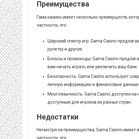
Преимущества
Гама казино имеет несколько преимуществ, кото
частности, это:
Широкий спектр игр: Gama Casino предлагает
рулетку и другие.
Бонусы и промокоды: Gama Casino предлага
вам начать играть или увеличить ваш банк.
Безопасность: Gama Casino использует сов
личную информацию и финансовые данные
Многоязычность: Gama Casino доступен на н
доступным для игроков из разных стран.
Недостатки
Несмотря на преимущества, Gama Casino имеет и
частности, это: