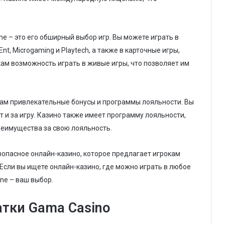
e – это его обширный выбор игр. Вы можете играть в
nt, Microgaming и Playtech, а также в карточные игры,
кам возможность играть в живые игры, что позволяет им
окам привлекательные бонусы и программы лояльности. Вы
 и за игру. Казино также имеет программу лояльности,
реимущества за свою лояльность.
езопасное онлайн-казино, которое предлагает игрокам
Если вы ищете онлайн-казино, где можно играть в любое
ine – ваш выбор.
тки Gama Casino