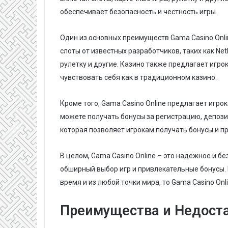
обеспечивает безопасность и честность игры.
Один из основных преимуществ Gama Casino Onlin
слоты от известных разработчиков, таких как NetE
рулетку и другие. Казино также предлагает игро
чувствовать себя как в традиционном казино.
Кроме того, Gama Casino Online предлагает игр
можете получать бонусы за регистрацию, депозит
которая позволяет игрокам получать бонусы и п
В целом, Gama Casino Online – это надежное и б
обширный выбор игр и привлекательные бонусы. 
время и из любой точки мира, то Gama Casino Onl
Преимущества и Недоста