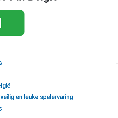
N
s
lgië
eilig en leuke spelervaring
s