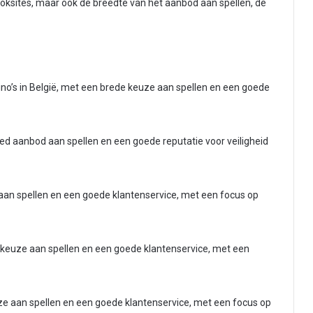
goksites, maar ook de breedte van het aanbod aan spellen, de
ino’s in België, met een brede keuze aan spellen en een goede
ed aanbod aan spellen en een goede reputatie voor veiligheid
aan spellen en een goede klantenservice, met een focus op
 keuze aan spellen en een goede klantenservice, met een
euze aan spellen en een goede klantenservice, met een focus op