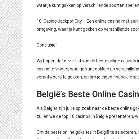
waar je kunt gokken op verschillende soorten spellen
10. Casino Jackpot City – Een online casino met een
omgeving, waar je kunt gokken op verschillende soor
Conclusie:
Wij hopen dat deze lijst van de beste online casino’s
casino te vinden, waar je kunt gokken op verschillend
verantwoord te gokken, en om je eigen financiële sit
België’s Beste Online Casi
Als Belgiër zijn jullie op zoek naar de beste online goks
zullen we de top 10 casino’s in België presenteren, wa
Om de beste online goksites in België te selectere