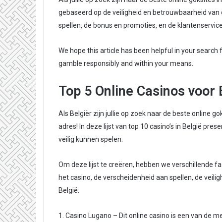
gebaseerd op de veiligheid en betrouwbaarheid van 
spellen, de bonus en promoties, en de klantenservice
We hope this article has been helpful in your search
gamble responsibly and within your means.
Top 5 Online Casinos voor 
Als Belgiër zijn jullie op zoek naar de beste online g
adres! In deze lijst van top 10 casino’s in België prese
veilig kunnen spelen.
Om deze lijst te creëren, hebben we verschillende 
het casino, de verscheidenheid aan spellen, de veiligh
België:
1. Casino Lugano – Dit online casino is een van de m