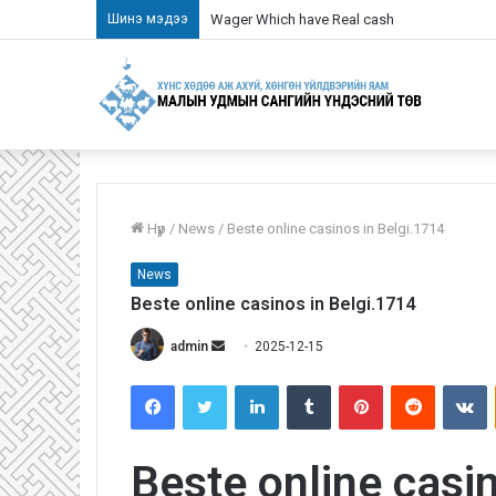
Шинэ мэдээ
Unser sie sind diese erfolgreichsten legalen
Нүүр
/
News
/
Beste online casinos in Belgi.1714
News
Beste online casinos in Belgi.1714
admin
S
2025-12-15
e
Facebook
Twitter
LinkedIn
Tumblr
Pinterest
Reddit
VKontakte
n
d
a
Beste online casin
n