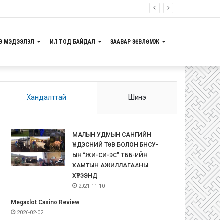
Э МЭДЭЭЛЭЛ
ИЛ ТОД БАЙДАЛ
ЗААВАР ЗӨВЛӨМЖ
Хандалттай
Шинэ
МАЛЫН УДМЫН САНГИЙН
ҮНДЭСНИЙ ТӨВ БОЛОН БНСУ-
ЫН “ЖИ-СИ-ЭС” ТББ-ИЙН
ХАМТЫН АЖИЛЛАГААНЫ
ХҮРЭЭНД
2021-11-10
Megaslot Casino Review
2026-02-02