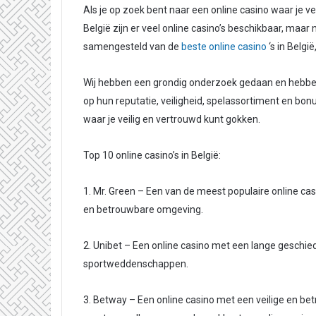
Als je op zoek bent naar een online casino waar je vei
België zijn er veel online casino’s beschikbaar, maar 
samengesteld van de
beste online casino
‘s in Belgi
Wij hebben een grondig onderzoek gedaan en hebben 
op hun reputatie, veiligheid, spelassortiment en bonu
waar je veilig en vertrouwd kunt gokken.
Top 10 online casino’s in België:
1. Mr. Green – Een van de meest populaire online cas
en betrouwbare omgeving.
2. Unibet – Een online casino met een lange geschie
sportweddenschappen.
3. Betway – Een online casino met een veilige en be