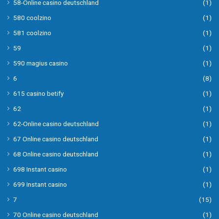
58-Online casino deutschland
(1)
580 coolzino
(1)
581 coolzino
(1)
59
(1)
590 magius casino
(1)
6
(8)
615 casino betify
(1)
62
(1)
62-Online casino deutschland
(1)
67 Online casino deutschland
(1)
68 Online casino deutschland
(1)
698 Instant casino
(1)
699 Instant casino
(1)
7
(15)
70 Online casino deutschland
(1)