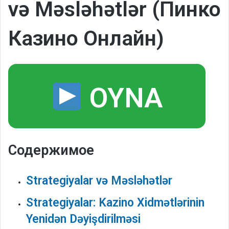
və Məsləhətlər (Пинко
m
a
Казино Онлайн)
i
l
OYNA
Содержимое
Strategiyalar və Məsləhətlər
Strategiyalar: Kazino Xidmətlərinin
Yenidən Dəyişdirilməsi