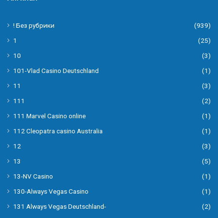
! Без рубрики
(939)
1
(25)
10
(3)
101-Vlad Casino Deutschland
(1)
11
(3)
111
(2)
111 Marvel Casino online
(1)
112 Cleopatra casino Australia
(1)
12
(3)
13
(5)
13-NV Casino
(1)
130-Always Vegas Casino
(1)
131 Always Vegas Deutschland-
(2)