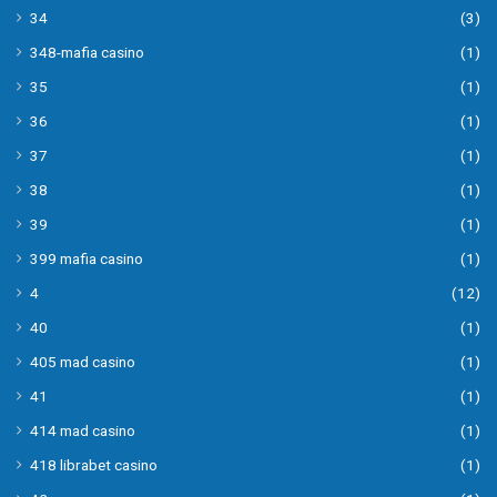
34
(3)
348-mafia casino
(1)
35
(1)
36
(1)
37
(1)
38
(1)
39
(1)
399 mafia casino
(1)
4
(12)
40
(1)
405 mad casino
(1)
41
(1)
414 mad casino
(1)
418 librabet casino
(1)