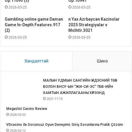
Up.11093 (3)
Up.10941
2026-03-25
2026-03-25
Gambling online game Daman
n Yax Azrbaycan Kazinolar
Game In-Depth Features.917
2025 Strategiyalar v
(2)
Mslhtlr.3021
2026-03-25
2026-03-25
Хандалттай
Шинэ
МАЛЫН УДМЫН САНГИЙН ҮНДЭСНИЙ ТӨВ
БОЛОН БНСУ-ЫН “ЖИ-СИ-ЭС” ТББ-ИЙН
ХАМТЫН АЖИЛЛАГААНЫ ХҮРЭЭНД
2021-11-10
Megaslot Casino Review
2026-02-02
VDcasino ile Sorunsuz Oyun Deneyimi: Giriş Sorunlarına Pratik Çözüm
2026-02-12