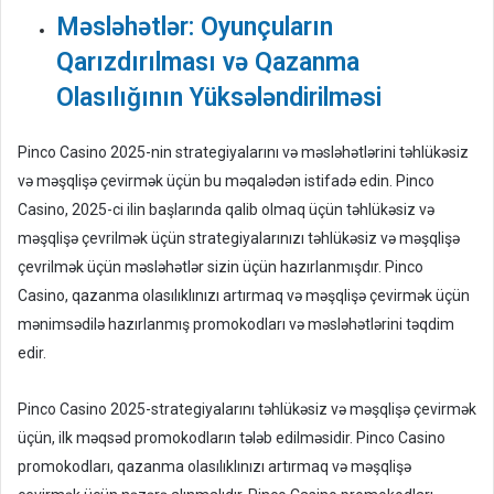
Məsləhətlər: Oyunçuların
Qarızdırılması və Qazanma
Olasılığının Yüksələndirilməsi
Pinco Casino 2025-nin strategiyalarını və məsləhətlərini təhlükəsiz
və məşqlişə çevirmək üçün bu məqalədən istifadə edin. Pinco
Casino, 2025-ci ilin başlarında qalib olmaq üçün təhlükəsiz və
məşqlişə çevrilmək üçün strategiyalarınızı təhlükəsiz və məşqlişə
çevrilmək üçün məsləhətlər sizin üçün hazırlanmışdır. Pinco
Casino, qazanma olasılıklınızı artırmaq və məşqlişə çevirmək üçün
mənimsədilə hazırlanmış promokodları və məsləhətlərini təqdim
edir.
Pinco Casino 2025-strategiyalarını təhlükəsiz və məşqlişə çevirmək
üçün, ilk məqsəd promokodların tələb edilməsidir. Pinco Casino
promokodları, qazanma olasılıklınızı artırmaq və məşqlişə