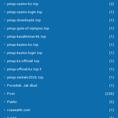
pinup-cazino-kz.top
(2)
pinup-cazino-login.top
(1)
pinup-downloads.top
(1)
pinup-gate-of-olympus.top
(1)
pinup-kazakhstan-kk.top
(1)
pinup-kazino-kz.top
(1)
pinup-kazino-login.top
(1)
pinup-kz-officiall.top
(1)
pinup-official-kz.top 3
(1)
pinup-zerkalo2026.top
(1)
Poradnik: Jak dbać
(1)
Post
(226)
Public
(3)
rcawealth.com
(1)