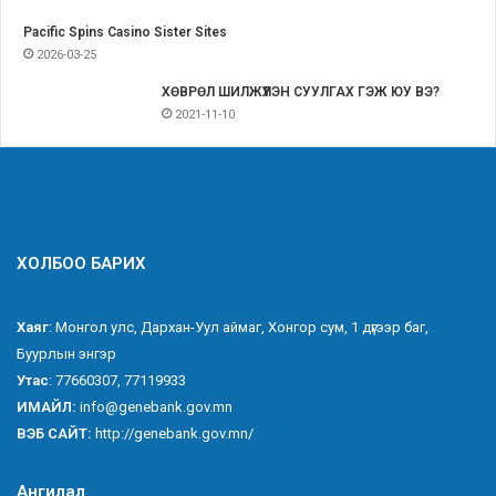
Pacific Spins Casino Sister Sites
2026-03-25
ХӨВРӨЛ ШИЛЖҮҮЛЭН СУУЛГАХ ГЭЖ ЮУ ВЭ?
2021-11-10
ХОЛБОО БАРИХ
Хаяг
: Монгол улс, Дархан-Уул аймаг, Хонгор сум, 1 дүгээр баг,
Буурлын энгэр
Утас
: 77660307, 77119933
ИМАЙЛ:
info@genebank.gov.mn
ВЭБ САЙТ:
http://genebank.gov.mn/
Ангилал