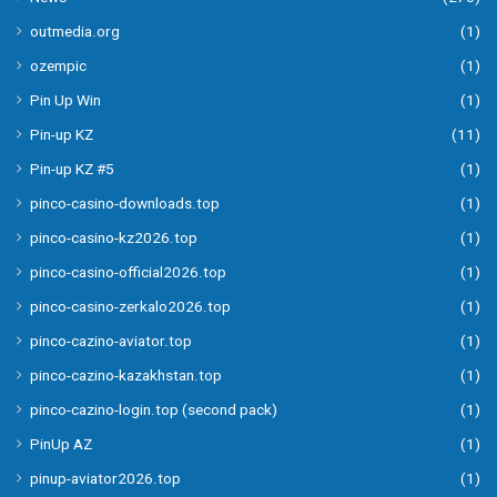
outmedia.org
(1)
ozempic
(1)
Pin Up Win
(1)
Pin-up KZ
(11)
Pin-up KZ #5
(1)
pinco-casino-downloads.top
(1)
pinco-casino-kz2026.top
(1)
pinco-casino-official2026.top
(1)
pinco-casino-zerkalo2026.top
(1)
pinco-cazino-aviator.top
(1)
pinco-cazino-kazakhstan.top
(1)
pinco-cazino-login.top (second pack)
(1)
PinUp AZ
(1)
pinup-aviator2026.top
(1)