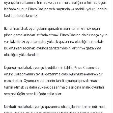
oyunçu kreditlərini artırmaq və qazanma olasılığını artırmaq üçün
istifadə olunur. Pinco Casino veb-saytında və mobil uydurğunda bu
kodları tapa bilərsiniz.
İkinci məsləhət, oyunçuların qarızdırmasını təmin etmək üçün
pinco gamelərindən istifadə etmək. Pinco Casino-da bir neçə oyun
var, lakin bəzi oyunlar daha yüksək qazanma olasılığına malikdir.
Bu oyunları seçmək, oyunçu qarızdırmasını artırır və qazanma
olasılığını yüksələndirir.
Üçüncü məsləhət, oyunçu kreditlərinin təhlili. Pinco Casino-da
oyunçu kreditlərinin təhlili, qazanma olasılığını yüksələndirən bir
məsləhətdir. Oyunçu kreditlərinin təhlili, oyunçu qarızdırmasını
təmin etmək və daha yüksək qazanma olasılığına malik oyunları
seçmək üçün necə istifadə edilə bilər.
Növbəti məsləhət, oyunçu qazanma stratejilərinin təmin edilməsi.