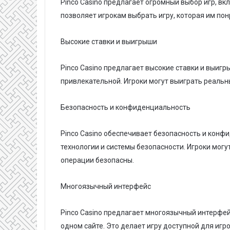
Pinco Casino предлагает огромный выбор игр, вкл
позволяет игрокам выбрать игру, которая им понр
Высокие ставки и выигрыши
Pinco Casino предлагает высокие ставки и выигр
привлекательной. Игроки могут выиграть реальны
Безопасность и конфиденциальность
Pinco Casino обеспечивает безопасность и конф
технологии и системы безопасности. Игроки могу
операции безопасны.
Многоязычный интерфейс
Pinco Casino предлагает многоязычный интерфейс
одном сайте. Это делает игру доступной для игро