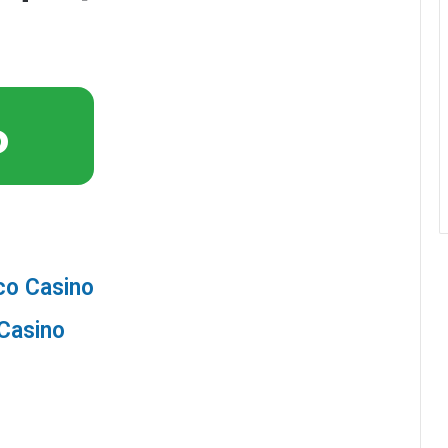
Ь
o Casino
Casino