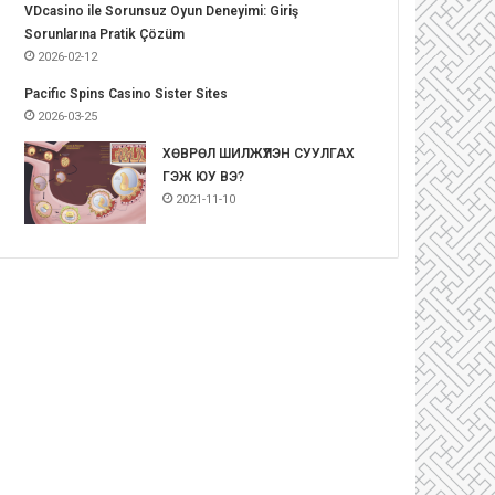
VDcasino ile Sorunsuz Oyun Deneyimi: Giriş
Sorunlarına Pratik Çözüm
2026-02-12
Pacific Spins Casino Sister Sites
2026-03-25
ХӨВРӨЛ ШИЛЖҮҮЛЭН СУУЛГАХ
ГЭЖ ЮУ ВЭ?
2021-11-10