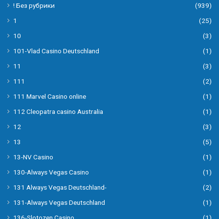
! Без рубрики
(939)
1
(25)
10
(3)
101-Vlad Casino Deutschland
(1)
11
(3)
111
(2)
111 Marvel Casino online
(1)
112 Cleopatra casino Australia
(1)
12
(3)
13
(5)
13-NV Casino
(1)
130-Always Vegas Casino
(1)
131 Always Vegas Deutschland-
(2)
131-Always Vegas Deutschland
(1)
136-Slotozen Casino
(1)