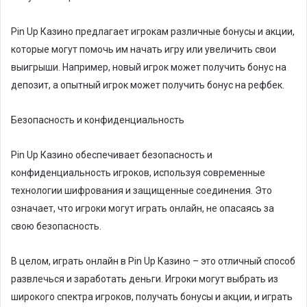
Pin Up Казино предлагает игрокам различные бонусы и акции,
которые могут помочь им начать игру или увеличить свои
выигрыши. Например, новый игрок может получить бонус на
депозит, а опытный игрок может получить бонус на рефбек.
Безопасность и конфиденциальность
Pin Up Казино обеспечивает безопасность и
конфиденциальность игроков, используя современные
технологии шифрования и защищенные соединения. Это
означает, что игроки могут играть онлайн, не опасаясь за
свою безопасность.
В целом, играть онлайн в Pin Up Казино – это отличный способ
развлечься и заработать деньги. Игроки могут выбрать из
широкого спектра игроков, получать бонусы и акции, и играть