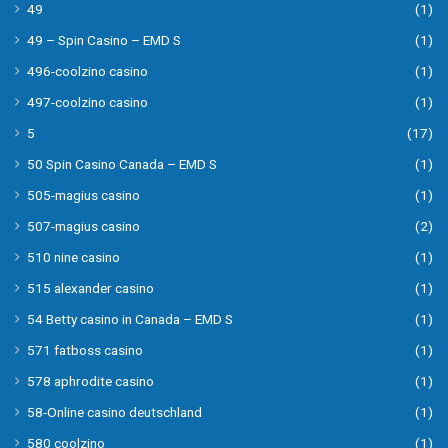
49
(1)
49 – Spin Casino – EMD S
(1)
496-coolzino casino
(1)
497-coolzino casino
(1)
5
(17)
50 Spin Casino Canada – EMD S
(1)
505-magius casino
(1)
507-magius casino
(2)
510 nine casino
(1)
515 alexander casino
(1)
54 Betty casino in Canada – EMD S
(1)
571 fatboss casino
(1)
578 aphrodite casino
(1)
58-Online casino deutschland
(1)
580 coolzino
(1)