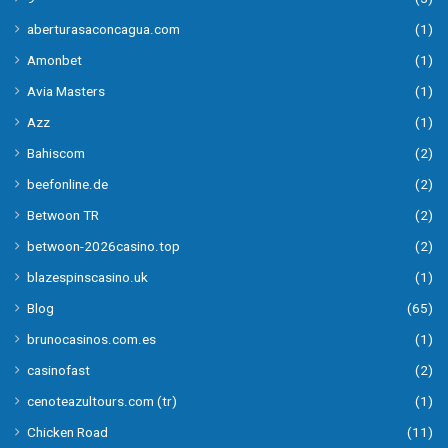
aberturasaconcagua.com
(1)
Amonbet
(1)
Avia Masters
(1)
Azz
(1)
Bahiscom
(2)
beefonline.de
(2)
Betwoon TR
(2)
betwoon-2026casino.top
(2)
blazespinscasino.uk
(1)
Blog
(65)
brunocasinos.com.es
(1)
casinofast
(2)
cenoteazultours.com (tr)
(1)
Chicken Road
(11)