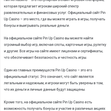
которая предлагает игрокам широкий спектр
развлекательных и финансовых услуг. Официальный сайт Pin
Up Casino – это место, где вы можете играть в игры, получать
бонусы и выигрывать реальные деньги.
На официальном сайте Pin Up Casino вы можете найти
огромный выбор игр, включая слоты, карточные игры, рулетку
и другие. Все игры на сайте имеют лицензии и сертификаты,
что обеспечивает безопасность и честность игры.
Один из главных преимуществ Pin Up Casino – это его
официальный статус. Это означает, что сайт является
легальным и надежным, и игроки могут быть уверены в том,
что их деньги и личные данные будут защищены.
Кроме того, на официальном сайте Pin Up Casino есть
возможность получать бонусы и участие в различных акциях