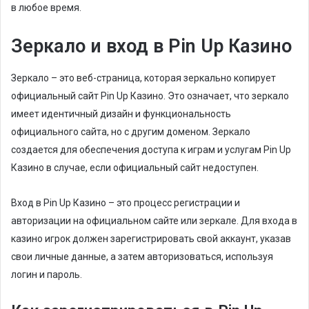
в любое время.
Зеркало и вход в Pin Up Казино
Зеркало – это веб-страница, которая зеркально копирует
официальный сайт Pin Up Казино. Это означает, что зеркало
имеет идентичный дизайн и функциональность
официального сайта, но с другим доменом. Зеркало
создается для обеспечения доступа к играм и услугам Pin Up
Казино в случае, если официальный сайт недоступен.
Вход в Pin Up Казино – это процесс регистрации и
авторизации на официальном сайте или зеркале. Для входа в
казино игрок должен зарегистрировать свой аккаунт, указав
свои личные данные, а затем авторизоваться, используя
логин и пароль.