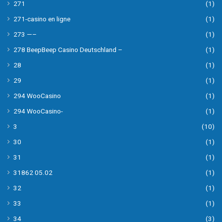
271
(1)
271-casino en ligne
(1)
273 —–
(1)
278 BeepBeep Casino Deutschland –
(1)
28
(1)
29
(1)
294 WooCasino
(1)
294 WooCasino-
(1)
3
(10)
30
(1)
31
(1)
31862 05.02
(1)
32
(1)
33
(1)
34
(3)