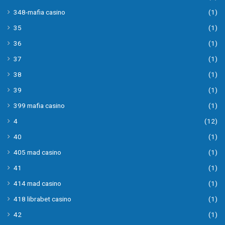
348-mafia casino
(1)
35
(1)
36
(1)
37
(1)
38
(1)
39
(1)
399 mafia casino
(1)
4
(12)
40
(1)
405 mad casino
(1)
41
(1)
414 mad casino
(1)
418 librabet casino
(1)
42
(1)