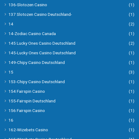
136-Slotozen Casino
(1)
137 Slotozen Casino Deutschland-
(1)
14
(2)
14-Zodiac Casino Canada
(1)
145 Lucky Ones Casino Deutschland
(2)
145-Lucky Ones Casino Deutschland
(1)
149-Chipy Casino Deutschland
(1)
15
(3)
153-Chipy Casino Deutschland
(1)
154 Fairspin Casino
(1)
155-Fairspin Deutschland
(1)
156 Fairspin Casino
(1)
16
(1)
162-Wizebets Casino
(1)