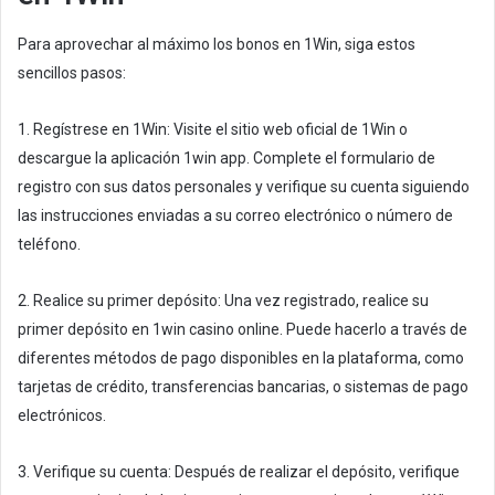
Para aprovechar al máximo los bonos en 1Win, siga estos
sencillos pasos:
1. Regístrese en 1Win: Visite el sitio web oficial de 1Win o
descargue la aplicación 1win app. Complete el formulario de
registro con sus datos personales y verifique su cuenta siguiendo
las instrucciones enviadas a su correo electrónico o número de
teléfono.
2. Realice su primer depósito: Una vez registrado, realice su
primer depósito en 1win casino online. Puede hacerlo a través de
diferentes métodos de pago disponibles en la plataforma, como
tarjetas de crédito, transferencias bancarias, o sistemas de pago
electrónicos.
3. Verifique su cuenta: Después de realizar el depósito, verifique