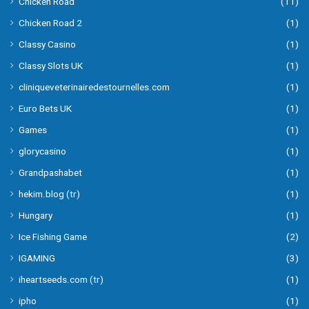
Chicken Road
(11)
Chicken Road 2
(1)
Classy Casino
(1)
Classy Slots UK
(1)
cliniqueveterinairedestournelles.com
(1)
Euro Bets UK
(1)
Games
(1)
glorycasino
(1)
Grandpashabet
(1)
hekim.blog (tr)
(1)
Hungary
(1)
Ice Fishing Game
(2)
IGAMING
(3)
iheartseeds.com (tr)
(1)
ipho
(1)