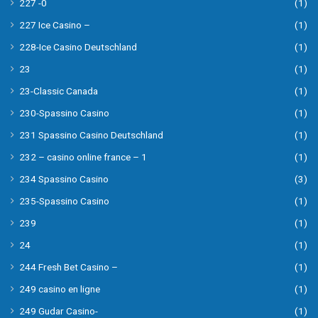
227 -0
(1)
227 Ice Casino –
(1)
228-Ice Casino Deutschland
(1)
23
(1)
23-Classic Canada
(1)
230-Spassino Casino
(1)
231 Spassino Casino Deutschland
(1)
232 – casino online france – 1
(1)
234 Spassino Casino
(3)
235-Spassino Casino
(1)
239
(1)
24
(1)
244 Fresh Bet Casino –
(1)
249 casino en ligne
(1)
249 Gudar Casino-
(1)