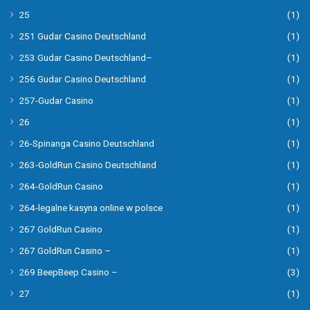
25
(1)
251 Gudar Casino Deutschland
(1)
253 Gudar Casino Deutschland–
(1)
256 Gudar Casino Deutschland
(1)
257-Gudar Casino
(1)
26
(1)
26-Spinanga Casino Deutschland
(1)
263-GoldRun Casino Deutschland
(1)
264-GoldRun Casino
(1)
264-legalne kasyna online w polsce
(1)
267 GoldRun Casino
(1)
267 GoldRun Casino –
(1)
269 BeepBeep Casino –
(3)
27
(1)