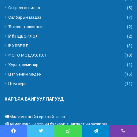
Онцлох ангилал
(5)
Салбарын мэдээ
(7)
Тэжээл тэжээллэг
(2)
ҮР ҮЙЛДВЭРЛЭЛ
(2)
ҮР ХӨВРӨЛ
(3)
ФОТО МЭДЭЭЛЭЛ
(10)
Хурал, семинар
(1)
Цаг үеийн мэдээ
(15)
Цөм сүрэг
(11)
ХАРЪЯА БАЙГУУЛЛАГУУД
Мал эмнэлгийн ерөнхий газар
Аймаг дундын отрын бэлчээр ашиглалтын захиргаа
Хөдөө Аж Ахуйг Дэмжих Сан
Facebook
Twitter
WhatsApp
Telegram
Viber