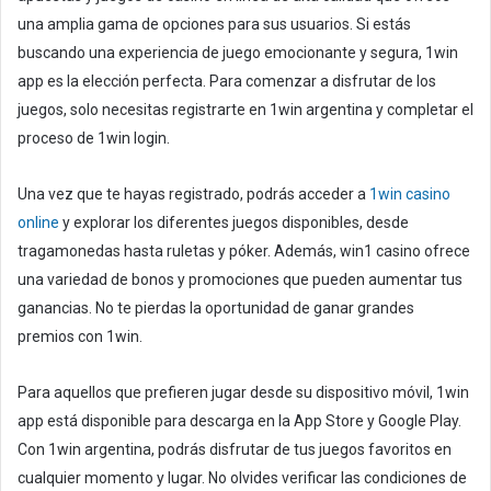
una amplia gama de opciones para sus usuarios. Si estás
buscando una experiencia de juego emocionante y segura, 1win
app es la elección perfecta. Para comenzar a disfrutar de los
juegos, solo necesitas registrarte en 1win argentina y completar el
proceso de 1win login.
Una vez que te hayas registrado, podrás acceder a
1win casino
online
y explorar los diferentes juegos disponibles, desde
tragamonedas hasta ruletas y póker. Además, win1 casino ofrece
una variedad de bonos y promociones que pueden aumentar tus
ganancias. No te pierdas la oportunidad de ganar grandes
premios con 1win.
Para aquellos que prefieren jugar desde su dispositivo móvil, 1win
app está disponible para descarga en la App Store y Google Play.
Con 1win argentina, podrás disfrutar de tus juegos favoritos en
cualquier momento y lugar. No olvides verificar las condiciones de