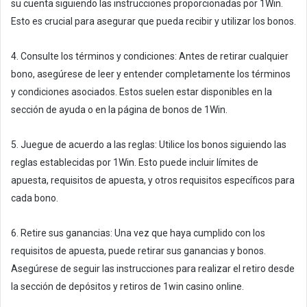
su cuenta siguiendo las instrucciones proporcionadas por 1Win.
Esto es crucial para asegurar que pueda recibir y utilizar los bonos.
4. Consulte los términos y condiciones: Antes de retirar cualquier
bono, asegúrese de leer y entender completamente los términos
y condiciones asociados. Estos suelen estar disponibles en la
sección de ayuda o en la página de bonos de 1Win.
5. Juegue de acuerdo a las reglas: Utilice los bonos siguiendo las
reglas establecidas por 1Win. Esto puede incluir límites de
apuesta, requisitos de apuesta, y otros requisitos específicos para
cada bono.
6. Retire sus ganancias: Una vez que haya cumplido con los
requisitos de apuesta, puede retirar sus ganancias y bonos.
Asegúrese de seguir las instrucciones para realizar el retiro desde
la sección de depósitos y retiros de 1win casino online.