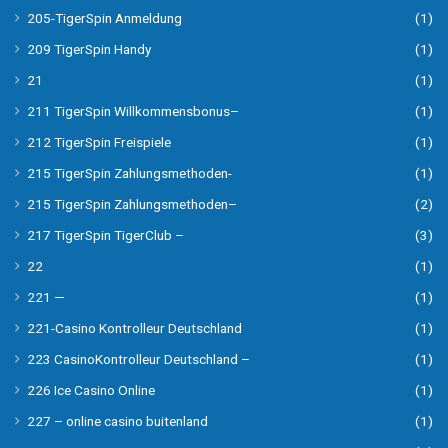
205-TigerSpin Anmeldung
(1)
209 TigerSpin Handy
(1)
21
(1)
211 TigerSpin Willkommensbonus–
(1)
212 TigerSpin Freispiele
(1)
215 TigerSpin Zahlungsmethoden-
(1)
215 TigerSpin Zahlungsmethoden–
(2)
217 TigerSpin TigerClub –
(3)
22
(1)
221 —
(1)
221-Casino Kontrolleur Deutschland
(1)
223 CasinoKontrolleur Deutschland –
(1)
226 Ice Casino Online
(1)
227 – online casino buitenland
(1)