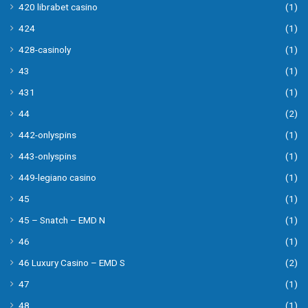
420 librabet casino
(1)
424
(1)
428-casinoly
(1)
43
(1)
431
(1)
44
(2)
442-onlyspins
(1)
443-onlyspins
(1)
449-legiano casino
(1)
45
(1)
45 – Snatch – EMD N
(1)
46
(1)
46 Luxury Casino – EMD S
(2)
47
(1)
48
(1)