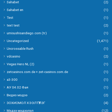
Sahabet
(2)
Sahabet en
(1)
Test
(1)
text test
(2)
umisushisandiego.com (tr)
(1)
Uncategorized
(1,471)
Uncrossable Rush
(1)
vdcasino
(2)
Vegas Hero NL (2)
(1)
zetcasinos.com.de + zet-casinos.com.de
(1)
а3-300
(1)
АУ 04.02 Фая
(1)
Видео мэдээ
(2)
ЗОХИОМОЛ ХЭЭЛТҮҮЛЭГ
(4)
Мэдээ мэдээлэл
(12)