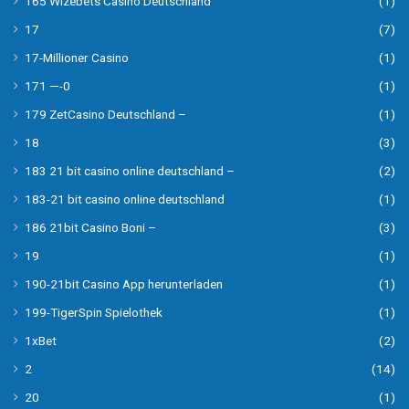
165 Wizebets Casino Deutschland
(1)
17
(7)
17-Millioner Casino
(1)
171 —-0
(1)
179 ZetCasino Deutschland –
(1)
18
(3)
183 21 bit casino online deutschland –
(2)
183-21 bit casino online deutschland
(1)
186 21bit Casino Boni –
(3)
19
(1)
190-21bit Casino App herunterladen
(1)
199-TigerSpin Spielothek
(1)
1xBet
(2)
2
(14)
20
(1)