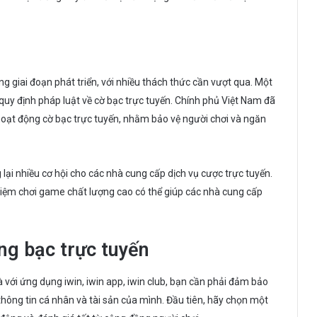
g giai đoạn phát triển, với nhiều thách thức cần vượt qua. Một
 quy định pháp luật về cờ bạc trực tuyến. Chính phủ Việt Nam đã
oạt động cờ bạc trực tuyến, nhằm bảo vệ người chơi và ngăn
lại nhiều cơ hội cho các nhà cung cấp dịch vụ cược trực tuyến.
ghiệm chơi game chất lượng cao có thể giúp các nhà cung cấp
òng bạc trực tuyến
là với ứng dụng iwin, iwin app, iwin club, bạn cần phải đảm bảo
thông tin cá nhân và tài sản của mình. Đầu tiên, hãy chọn một