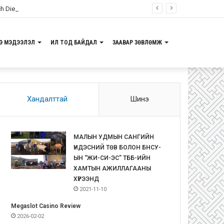
ch Die Bedurfnisse zugeschnitten ist und bleibt
Э МЭДЭЭЛЭЛ
ИЛ ТОД БАЙДАЛ
ЗААВАР ЗӨВЛӨМЖ
Хандалттай
Шинэ
МАЛЫН УДМЫН САНГИЙН
ҮНДЭСНИЙ ТӨВ БОЛОН БНСУ-
ЫН “ЖИ-СИ-ЭС” ТББ-ИЙН
ХАМТЫН АЖИЛЛАГААНЫ
ХҮРЭЭНД
2021-11-10
Megaslot Casino Review
2026-02-02