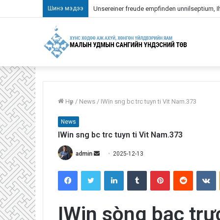
Шинэ мэдээ
Unsereiner freude empfinden unnilseptium, Ihn
Нүүр
/
News
/
IWin sng bc trc tuyn ti Vit Nam.373
News
IWin sng bc trc tuyn ti Vit Nam.373
admin
S
2025-12-13
e
Facebook
Twitter
LinkedIn
Tumblr
Pinterest
Reddit
VKontakte
n
d
a
IWin sòng bạc trự
n