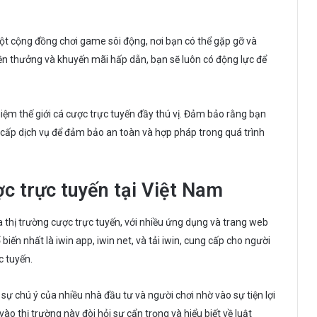
ột cộng đồng chơi game sôi động, nơi bạn có thể gặp gỡ và
 tiền thưởng và khuyến mãi hấp dẫn, bạn sẽ luôn có động lực để
hiệm thế giới cá cược trực tuyến đầy thú vị. Đảm bảo rằng bạn
 cấp dịch vụ để đảm bảo an toàn và hợp pháp trong quá trình
c trực tuyến tại Việt Nam
thị trường cược trực tuyến, với nhiều ứng dụng và trang web
ến nhất là iwin app, iwin net, và tải iwin, cung cấp cho người
c tuyến.
sự chú ý của nhiều nhà đầu tư và người chơi nhờ vào sự tiện lợi
vào thị trường này đòi hỏi sự cẩn trọng và hiểu biết về luật