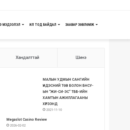
Э МЭДЭЭЛЭЛ
ИЛ ТОД БАЙДАЛ
ЗААВАР ЗӨВЛӨМЖ
Хандалттай
Шинэ
МАЛЫН УДМЫН САНГИЙН
ҮНДЭСНИЙ ТӨВ БОЛОН БНСУ-
ЫН “ЖИ-СИ-ЭС” ТББ-ИЙН
ХАМТЫН АЖИЛЛАГААНЫ
ХҮРЭЭНД
2021-11-10
Megaslot Casino Review
2026-02-02