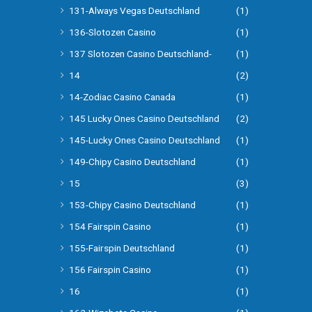
131-Always Vegas Deutschland
(1)
136-Slotozen Casino
(1)
137 Slotozen Casino Deutschland-
(1)
14
(2)
14-Zodiac Casino Canada
(1)
145 Lucky Ones Casino Deutschland
(2)
145-Lucky Ones Casino Deutschland
(1)
149-Chipy Casino Deutschland
(1)
15
(3)
153-Chipy Casino Deutschland
(1)
154 Fairspin Casino
(1)
155-Fairspin Deutschland
(1)
156 Fairspin Casino
(1)
16
(1)