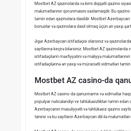
Mostbet AZ qazinolarda və kimi diqqətli qazino siyasi
məlumatlarının qorunmasını saxlamaqdir. Bu qazino si,
təmin edən qazinolara daxildir. Mostbet Azerbaycan və
bonuslar və qazinolara daxil olmaq üçün ən yaxşı şərtl
Əgər Azerbaycan istifadəçisi olarsınız və qazinolar
saytlarına keçirə bilərsiniz. Mostbet AZ qazinolarda v
istifadəçilərin məxfiyyətini və maliyyə məlumatların
istifadəçilərinə ən yaxşı və müraciətli xidmətləri təmin
Mostbet AZ casino-da qan
Mostbet AZ casino-da qanunname və xidmətlər haqqı
populyar nəticələndiyi ve təhlükəsizlikləri təmin edə
Azerbaycanın məsuliyyətli və təhlükəsiz qazino saytl
tanınır və bu saytların Azerbaycan dili ilə məlumatları