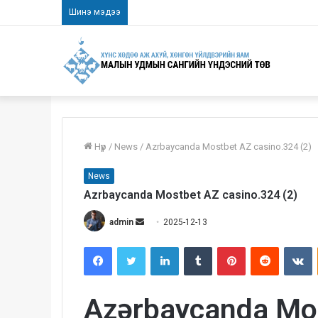
Шинэ мэдээ
Нүүр
/
News
/
Azrbaycanda Mostbet AZ casino.324 (2)
News
Azrbaycanda Mostbet AZ casino.324 (2)
admin
S
2025-12-13
e
Facebook
Twitter
LinkedIn
Tumblr
Pinterest
Reddit
VKontakte
n
d
a
Azərbaycanda Mos
n