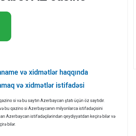
name və xidmətlər haqqında
aq və xidmətlər istifadəsi
zino si və bu saytın Azerbaycan ştatı üçün öz saytıdır.
və bu qazino si Azerbaycanın milyonlarca istifadəçisini
arı Azerbaycan istifadəçilərindən qeydiyyatdan keçirə bilər və
rə bilər.