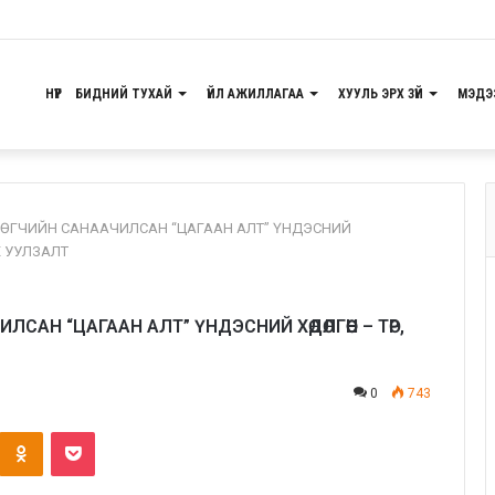
НҮҮР
БИДНИЙ ТУХАЙ
ҮЙЛ АЖИЛЛАГАА
ХУУЛЬ ЭРХ ЗҮЙ
МЭДЭ
ӨГЧИЙН САНААЧИЛСАН “ЦАГААН АЛТ” ҮНДЭСНИЙ
 УУЛЗАЛТ
САН “ЦАГААН АЛТ” ҮНДЭСНИЙ ХӨДӨЛГӨӨН – ТӨР,
0
743
Odnoklassniki
Pocket