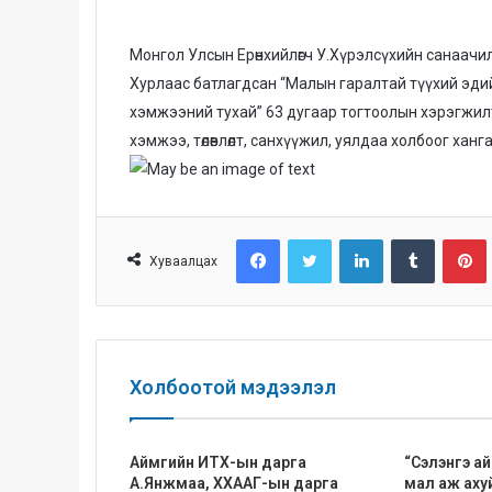
a
n
Монгол Улсын Ерөнхийлөгч У.Хүрэлсүхийн санаачилс
e
Хурлаас батлагдсан “Малын гаралтай түүхий эди
m
a
хэмжээний тухай” 63 дугаар тогтоолын хэрэгжил
i
хэмжээ, төлөвлөлт, санхүүжил, уялдаа холбоог ха
l
Facebook
Twitter
LinkedIn
Tumblr
Pinterest
Хуваалцах
Холбоотой мэдээлэл
Аймгийн ИТХ-ын дарга
“Сэлэнгэ а
А.Янжмаа, ХХААГ-ын дарга
мал аж аху