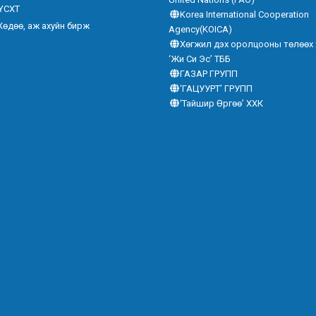
ҮСХТ
Korea International Cooperation
Хөдөө, аж ахуйн бирж
Agency(KOICA)
Хөгжил дэх оролцооны төлөөх
‘Жи Си Эс’ ТББ
ГАЗАР ГРУПП
‘ГАЦУУРТ’ ГРУПП
‘Тайшир Өргөө’ ХХК