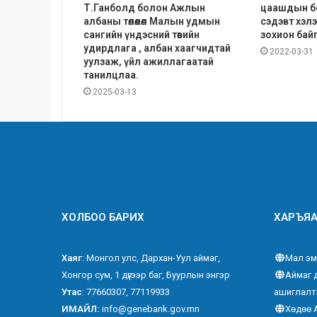
Т.Ганболд болон Ажлын
цаашдын б
албаны төлөөлөл Малын удмын
сэдэвт хэл
сангийн үндэсний төвийн
зохион бай
удирдлага , албан хаагчидтай
2022-03-31
уулзаж, үйл ажиллагаатай
танилцлаа.
2025-03-13
ХОЛБОО БАРИХ
ХАРЪЯА
Хаяг
: Монгол улс, Дархан-Уул аймаг,
Мал эм
Хонгор сум, 1 дүгээр баг, Буурлын энгэр
Аймаг 
Утас
: 77660307, 77119933
ашиглалт
ИМАЙЛ:
info@genebank.gov.mn
Хөдөө 