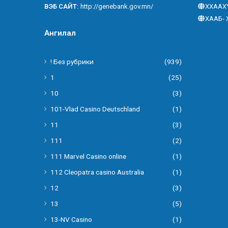
ВЭБ САЙТ:
http://genebank.gov.mn/
ХХААХ
ХААБ- 
Ангилал
! Без рубрики
(939)
1
(25)
10
(3)
101-Vlad Casino Deutschland
(1)
11
(3)
111
(2)
111 Marvel Casino online
(1)
112 Cleopatra casino Australia
(1)
12
(3)
13
(5)
13-NV Casino
(1)