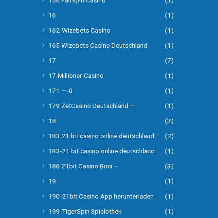
156 Fairspin Casino
(1)
16
(1)
162-Wizebets Casino
(1)
165 Wizebets Casino Deutschland
(1)
17
(7)
17-Millioner Casino
(1)
171 —-0
(1)
179 ZetCasino Deutschland –
(1)
18
(3)
183 21 bit casino online deutschland –
(2)
183-21 bit casino online deutschland
(1)
186 21bit Casino Boni –
(3)
19
(1)
190-21bit Casino App herunterladen
(1)
199-TigerSpin Spielothek
(1)