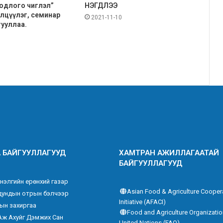
одлого чиглэл”
НЭГДЛЭЭ
элцүүлэг, семинар
2021-11-10
гууллаа.
 БАЙГУУЛЛАГУУД
ХАМТРАН АЖИЛЛАГААТАЙ
БАЙГУУЛЛАГУУД
нэлгийн ерөнхий газар
Asian Food & Agriculture Cooper
дундын отрын бэлчээр
Initiative (AFACI)
ын захиргаа
Food and Agriculture Organizatio
Аж Ахуйг Дэмжих Сан
United Nations (FAO)