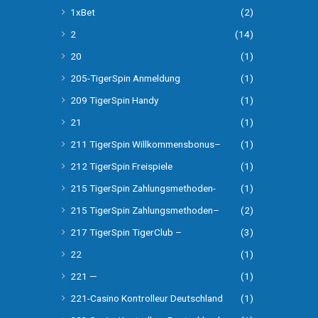
1xBet
(2)
2
(14)
20
(1)
205-TigerSpin Anmeldung
(1)
209 TigerSpin Handy
(1)
21
(1)
211 TigerSpin Willkommensbonus–
(1)
212 TigerSpin Freispiele
(1)
215 TigerSpin Zahlungsmethoden-
(1)
215 TigerSpin Zahlungsmethoden–
(2)
217 TigerSpin TigerClub –
(3)
22
(1)
221 —
(1)
221-Casino Kontrolleur Deutschland
(1)