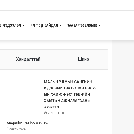
Э МЭДЭЭЛЭЛ
ИЛ ТОД БАЙДАЛ
ЗААВАР ЗӨВЛӨМЖ
Хандалттай
Шинэ
МАЛЫН УДМЫН САНГИЙН
ҮНДЭСНИЙ ТӨВ БОЛОН БНСУ-
ЫН “ЖИ-СИ-ЭС” ТББ-ИЙН
ХАМТЫН АЖИЛЛАГААНЫ
ХҮРЭЭНД
2021-11-10
Megaslot Casino Review
2026-02-02