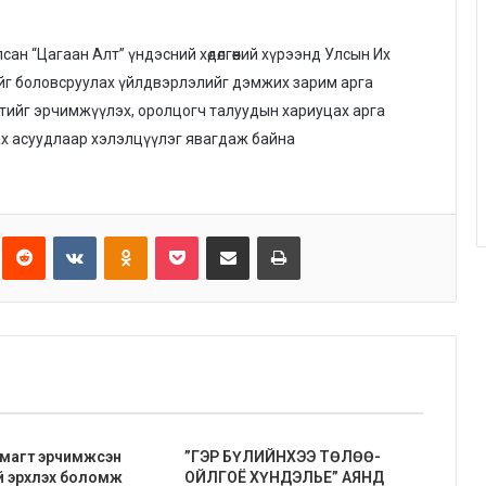
ан “Цагаан Алт” үндэсний хөдөлгөөний хүрээнд Улсын Их
йг боловсруулах үйлдвэрлэлийг дэмжих зарим арга
тийг эрчимжүүлэх, оролцогч талуудын хариуцах арга
нгах асуудлаар хэлэлцүүлэг явагдаж байна
Reddit
VKontakte
Odnoklassniki
Pocket
Share via Email
Print
ймагт эрчимжсэн
”ГЭР БҮЛИЙНХЭЭ ТӨЛӨӨ-
й эрхлэх боломж
ОЙЛГОЁ ХҮНДЭЛЬЕ” АЯНД