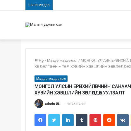
Шинэ мэдээ
Нүүр
/
Мэдээ мэдээлэл
/
МОНГОЛ УЛСЫН ЕРӨНХИЙЛ
ХӨДӨЛГӨӨН – ТӨР, ХУВИЙН ХЭВШЛИЙН ЗӨВЛӨЛДӨХ
Мэдээ мэдээлэл
МОНГОЛ УЛСЫН ЕРӨНХИЙЛӨГЧИЙН САНААЧИЛ
ХУВИЙН ХЭВШЛИЙН ЗӨВЛӨЛДӨХ УУЛЗАЛТ
admin
S
2025-02-20
e
Facebook
Twitter
LinkedIn
Tumblr
Pinterest
Reddit
VKontakte
n
d