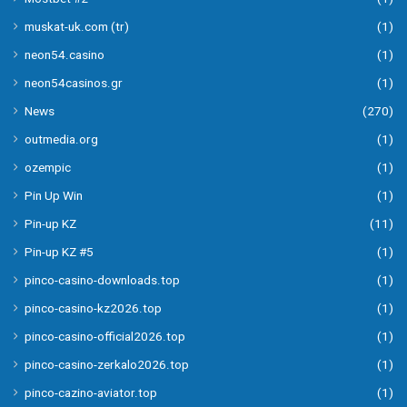
muskat-uk.com (tr)
(1)
neon54.casino
(1)
neon54casinos.gr
(1)
News
(270)
outmedia.org
(1)
ozempic
(1)
Pin Up Win
(1)
Pin-up KZ
(11)
Pin-up KZ #5
(1)
pinco-casino-downloads.top
(1)
pinco-casino-kz2026.top
(1)
pinco-casino-official2026.top
(1)
pinco-casino-zerkalo2026.top
(1)
pinco-cazino-aviator.top
(1)