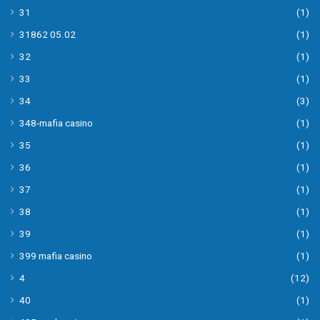
31
(1)
31862 05.02
(1)
32
(1)
33
(1)
34
(3)
348-mafia casino
(1)
35
(1)
36
(1)
37
(1)
38
(1)
39
(1)
399 mafia casino
(1)
4
(12)
40
(1)