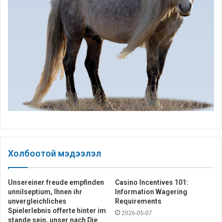
Холбоотой мэдээлэл
Unsereiner freude empfinden
Casino Incentives 101:
unnilseptium, Ihnen ihr
Information Wagering
unvergleichliches
Requirements
Spielerlebnis offerte hinter im
2026-05-07
stande sein, unser nach Die