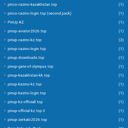
pinco-cazino-kazakhstan.top
(1)
pinco-cazino-login.top (second pack)
(1)
PinUp AZ
(1)
pinup-aviator2026.top
(1)
pinup-cazino-kz.top
(2)
pinup-cazino-login.top
(1)
pinup-downloads.top
(1)
pinup-gate-of-olympus.top
(1)
pinup-kazakhstan-kk.top
(1)
pinup-kazino-kz.top
(1)
pinup-kazino-login.top
(1)
pinup-kz-officiall.top
(1)
pinup-official-kz.top 3
(1)
pinup-zerkalo2026.top
(1)