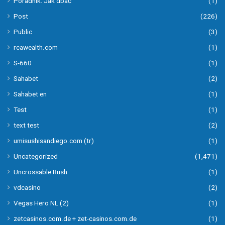
Poradnik: Jak dbać
(1)
Post
(226)
Public
(3)
rcawealth.com
(1)
S-660
(1)
Sahabet
(2)
Sahabet en
(1)
Test
(1)
text test
(2)
umisushisandiego.com (tr)
(1)
Uncategorized
(1,471)
Uncrossable Rush
(1)
vdcasino
(2)
Vegas Hero NL (2)
(1)
zetcasinos.com.de + zet-casinos.com.de
(1)