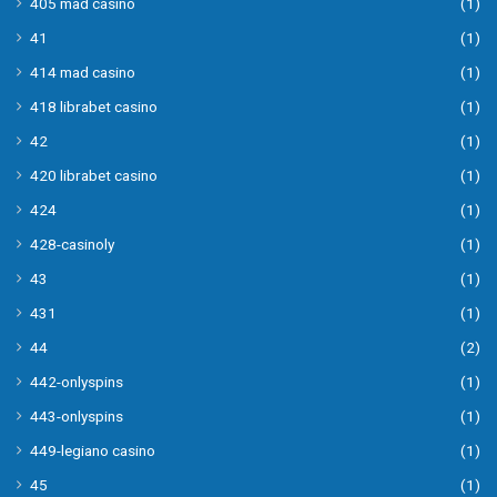
405 mad casino
(1)
41
(1)
414 mad casino
(1)
418 librabet casino
(1)
42
(1)
420 librabet casino
(1)
424
(1)
428-casinoly
(1)
43
(1)
431
(1)
44
(2)
442-onlyspins
(1)
443-onlyspins
(1)
449-legiano casino
(1)
45
(1)