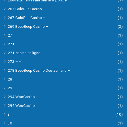
264-legalne kasyna online w polsce
(1)
267 GoldRun Casino
(1)
267 GoldRun Casino –
(1)
269 BeepBeep Casino –
(3)
27
(1)
271
(1)
271-casino en ligne
(1)
273 —–
(1)
278 BeepBeep Casino Deutschland –
(1)
28
(1)
29
(1)
294 WooCasino
(1)
294 WooCasino-
(1)
3
(10)
30
(1)