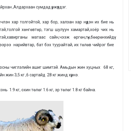
йрхан ,Алдархаан сумдад үржүүлдэг.
эвчлэн хар толгойтой, хар бор, халзан хар нүдэн их бие нь
тэй,толгой хөнгөвтөр, тэгш шулуун хамартай,хоёр чих нь
й,хавирганы матаас сайн,чээж өргөн,гүн,бөөрөнхийдүү
ээрээ нарийвтар, бат бэх туурайтай, их төлөв чийрэг бие
р ноосны чиглэлийн ашиг шимтэй. Амьдын жин хуцных 68 кг,
ийн жин 3,5 кг ,6 сартайд 28 кг жинд хүрнэ.
 1.9 кг, охин төлөг 1.6 кг, эр төлөг 1.8 кг байна.