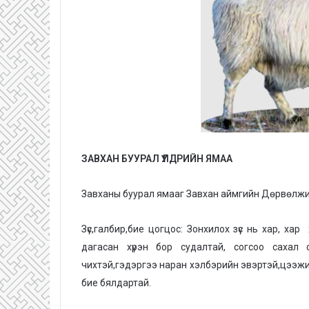
ЗАВХАН БУУРАЛ ҮҮЛДРИЙН ЯМАА
Завханы буурал ямааг Завхан аймгийн Дөрвөлжин 
Зүс,галбир,бие цогцос: Зонхилох зүс нь хар, х
дагасан хүрэн бор судалтай, согсоо сахал 
чихтэй,гэдэргээ наран хэлбэрийн эвэртэй,цээжин
бие бялдартай.