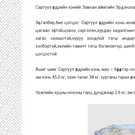
e
Сартуул үүлдрийн хонийг Завхан аймгийн Эрдэнэха
m
a
Зүс,галбир,бие цогцос: Сартуул үүлдрийн хонь их
i
цагаан зүстэй,цовоо сэргэлэн,хурдан хөдөлгөөн
l
хагас сөхөөстэй,нуруу хондлой тэгш өндөртэ
хэлбэртэй,хөлийн тавилт тэгш богиновтор, шилб
цогцостой.
Ашиг шим: Сартуул үүлдрийн хонь мах – бүдүүвтэ
эм хонь 45,0 кг, охин төлөг 38 кг, хурганы төрөх үе
Үржлийн хуцны ноосны гарц дунджаар 2.6 кг, эм хонь