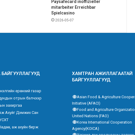
Paysafecard inoffizieller
mitarbeiter Erreichbar
Spielcasino
2026-05-07
 БАЙГУУЛЛАГУУД
ХАМТРАН АЖИЛЛАГААТАЙ
БАЙГУУЛЛАГУУД
нэлгийн ерөнхий газар
Asian Food & Agriculture Cooper
дундын отрын бэлчээр
Initiative (AFACI)
ын захиргаа
Food and Agriculture Organizatio
Аж Ахуйг Дэмжих Сан
United Nations (FAO)
ҮСХТ
Korea International Cooperation
Хөдөө, аж ахуйн бирж
Agency(KOICA)
Хөгжил дэх оролцооны төлөөх