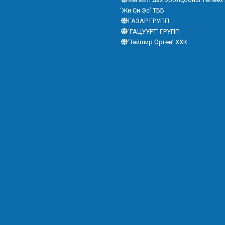
‘Жи Си Эс’ ТББ
ГАЗАР ГРУПП
‘ГАЦУУРТ’ ГРУПП
‘Тайшир Өргөө’ ХХК