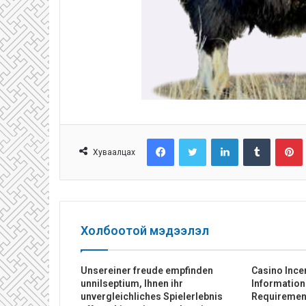
Facebook
Twitter
LinkedIn
Tumblr
Pinterest
Хуваалцах
Холбоотой мэдээлэл
Unsereiner freude empfinden
Casino Ince
unnilseptium, Ihnen ihr
Informatio
unvergleichliches Spielerlebnis
Requiremen