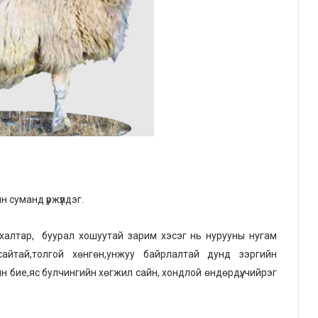
суманд үржүүлдэг.
ар халтар, буурал хошуутай зарим хэсэг нь нурууны нугам
сайтай,толгой хөнгөн,унжуу байрлалтай дунд зэргийн
 бие,яс булчингийн хөгжил сайн, хондлой өндөрдүү, чийрэг