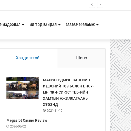
ch Die Bedurfnisse zugeschnitten ist und bleibt
Э МЭДЭЭЛЭЛ
ИЛ ТОД БАЙДАЛ
ЗААВАР ЗӨВЛӨМЖ
Хандалттай
Шинэ
МАЛЫН УДМЫН САНГИЙН
ҮНДЭСНИЙ ТӨВ БОЛОН БНСУ-
ЫН “ЖИ-СИ-ЭС” ТББ-ИЙН
ХАМТЫН АЖИЛЛАГААНЫ
ХҮРЭЭНД
2021-11-10
Megaslot Casino Review
2026-02-02