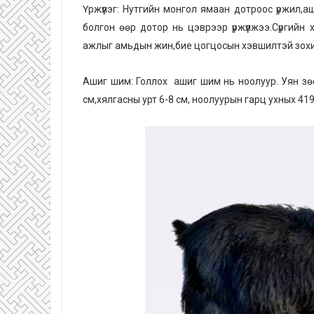
Үржүүлэг: Нутгийн монгол ямаан дотроос үржил,а
болгон өөр дотор нь цэврээр үржүүлжээ.Сүргийн
ажлыг амьдын жин,бие цогцосын хэвшилтэй зохис
Ашиг шим: Голлох ашиг шим нь ноолуур. Уян зөө
см,хялгасны урт 6-8 см, ноолуурын гарц ухных 41