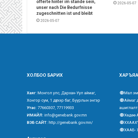
offerte hinter im stande sein,
2026-05-07
unser nach Die Bedurfnisse
zugeschnitten ist und bleibt
2026-05-07
ХОЛБОО БАРИХ
ХАРЪЯА
Хаяг
: Монгол улс, Дархан-Уул аймаг,
Мал эм
Хонгор сум, 1 дүгээр баг, Буурлын энгэр
Аймаг 
Утас
: 77660307, 77119933
ашиглалт
ИМАЙЛ:
info@genebank.gov.mn
Хөдөө 
ВЭБ САЙТ:
http://genebank.gov.mn/
ХХААХ
ХААБ- 