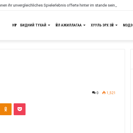
en ihr unvergleichliches Spielerlebnis offerte hinter im stande sein, unser na
НҮҮР
БИДНИЙ ТУХАЙ
ҮЙЛ АЖИЛЛАГАА
ХУУЛЬ ЭРХ ЗҮЙ
МЭДЭ
0
1,521
Odnoklassniki
Pocket