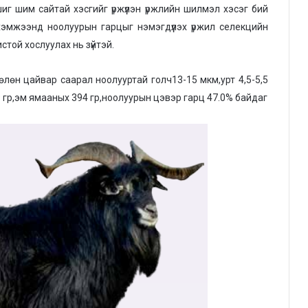
шиг шим сайтай хэсгийг үржүүлэн үржлийн шилмэл хэсэг бий
 хэмжээнд ноолуурын гарцыг нэмэгдүүлэх үржил селекцийн
той хослуулах нь зүйтэй.
лөн цайвар саарал ноолууртай голч13-15 мкм,урт 4,5-5,5
9 гр,эм ямааных 394 гр,ноолуурын цэвэр гарц 47.0% байдаг