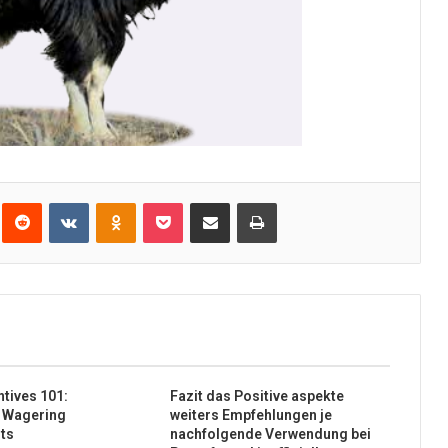
Reddit
VKontakte
Odnoklassniki
Pocket
Share via Email
Print
ntives 101:
Fazit das Positive aspekte
n Wagering
weiters Empfehlungen je
ts
nachfolgende Verwendung bei