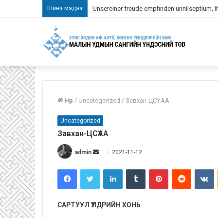
Шинэ мэдээ
Unsereiner freude empfinden unnilseptium, Ihn
Нүүр
/
Uncategorized
/
Завхан-ЦСҮАА
Uncategorized
Завхан-ЦСҮАА
admin
S
2021-11-12
e
Facebook
Twitter
LinkedIn
Tumblr
Pinterest
Reddit
VKontakte
n
d
a
САРТУУЛ ҮҮЛДРИЙН ХОНЬ
n