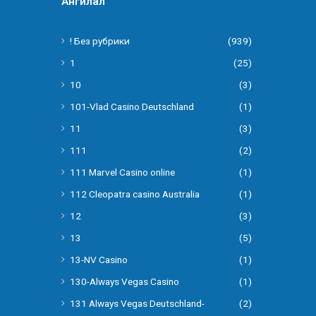
Ангилал
! Без рубрики
(939)
1
(25)
10
(3)
101-Vlad Casino Deutschland
(1)
11
(3)
111
(2)
111 Marvel Casino online
(1)
112 Cleopatra casino Australia
(1)
12
(3)
13
(5)
13-NV Casino
(1)
130-Always Vegas Casino
(1)
131 Always Vegas Deutschland-
(2)