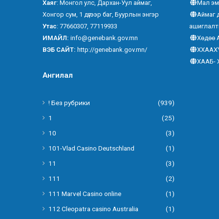
Хаяг
: Монгол улс, Дархан-Уул аймаг,
Мал эм
Хонгор сум, 1 дүгээр баг, Буурлын энгэр
Аймаг 
Утас
: 77660307, 77119933
ашиглалт
ИМАЙЛ:
info@genebank.gov.mn
Хөдөө 
ВЭБ САЙТ:
http://genebank.gov.mn/
ХХААХ
ХААБ- 
Ангилал
! Без рубрики
(939)
1
(25)
10
(3)
101-Vlad Casino Deutschland
(1)
11
(3)
111
(2)
111 Marvel Casino online
(1)
112 Cleopatra casino Australia
(1)