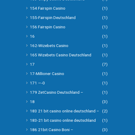
154 Fairspin Casino
(1)
155-Fairspin Deutschland
(1)
156 Fairspin Casino
(1)
16
(1)
162-Wizebets Casino
(1)
165 Wizebets Casino Deutschland
(1)
17
(7)
17-Millioner Casino
(1)
171 —-0
(1)
179 ZetCasino Deutschland –
(1)
18
(3)
183 21 bit casino online deutschland –
(2)
183-21 bit casino online deutschland
(1)
186 21bit Casino Boni –
(3)