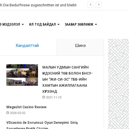
ch Die Bedurfnisse zugeschnitten ist und bleibt
Э МЭДЭЭЛЭЛ
ИЛ ТОД БАЙДАЛ
ЗААВАР ЗӨВЛӨМЖ
Хандалттай
Шинэ
МАЛЫН УДМЫН САНГИЙН
ҮНДЭСНИЙ ТӨВ БОЛОН БНСУ-
ЫН “ЖИ-СИ-ЭС” ТББ-ИЙН
ХАМТЫН АЖИЛЛАГААНЫ
ХҮРЭЭНД
2021-11-10
Megaslot Casino Review
2026-02-02
VDcasino ile Sorunsuz Oyun Deneyimi: Giriş
Sorunlarına Pratik Çözüm