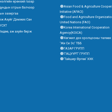
нэлгийн ерөнхий газар
Asian Food & Agriculture Cooper
дундын отрын бэлчээр
Initiative (AFACI)
ын захиргаа
Food and Agriculture Organizatio
Аж Ахуйг Дэмжих Сан
United Nations (FAO)
ҮСХТ
Korea International Cooperation
Хөдөө, аж ахуйн бирж
Agency(KOICA)
Хөгжил дэх оролцооны төлөөх
‘Жи Си Эс’ ТББ
ГАЗАР ГРУПП
‘ГАЦУУРТ’ ГРУПП
‘Тайшир Өргөө’ ХХК