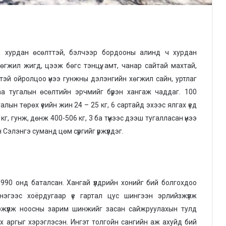
н, хурдан өсөлттэй, бэлчээр бордооны алинд ч хурдан
гжил жигд, цээж бөгс тэнцүү, амт, чанар сайтай махтай,
тэй ойролцоо үнээ гунжны дэлэнгийн хөгжил сайн, уртлаг
аа тугалын өсөлтийн эрчмийг бүрэн хангаж чаддаг. 100
ын төрөх үеийн жин 24 – 25 кг, 6 сартайд эхээс ялгах үед
кг, гунж, дөнж 400-506 кг, 3 ба түүнээс дээш тугалласан үнээ
 Сэлэнгэ суманд цөм сүргийг үржүүлдэг.
990 онд баталсан. Хангай үүлдрийн хонийг бий болгохдоо
нэгээс хоёрдугаар үе гартал цус шингээн эрлийзжүүлж
ржүүлж ноосны зарим шинжийг засан сайжруулахын тулд
эх аргыг хэрэглэсэн. Ингэт толгойн сангийн аж ахуйд бий