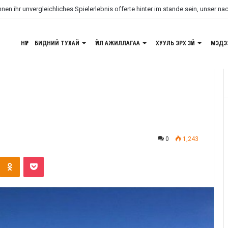
en ihr unvergleichliches Spielerlebnis offerte hinter im stande sein, unser na
НҮҮР
БИДНИЙ ТУХАЙ
ҮЙЛ АЖИЛЛАГАА
ХУУЛЬ ЭРХ ЗҮЙ
МЭДЭ
0
1,243
Odnoklassniki
Pocket