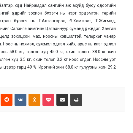
Зэлтэр, сүүлд Найрамдал сангийн аж ахуйд буюу одоогийн
Хангай үүлдрийг зохион бүтээгч нь нэрт эрдэмтэн, төрийн
мтран бүтээгч нь Г.Алтангэрэл, Ө.Хэмжээт, Т.Жигмэд,
нийг Сэлэнгэ аймгийн Цагааннуур суманд үржүүлдэг. Хангай
өлд зохицсон, мах, ноосны хэвшилтэй, төлөрхөг чанар
 Ноос нь нэхмэл, сүлжмэл эдлэл хийх, арьс нь үслэг эдлэл
нь 58.0 кг, төлгөн хуц 45.0 кг, охин төлөгн 38.0 кг жин
төлгөн хуц 3.5 кг, охин төлөг 3.2 кг ноос өгдөг. Ноосны урт
ы цэвэр гарц 49 %. Ирэгний жин 68.0 кг гулуузны жин 29.2
Reddit
VKontakte
Odnoklassniki
Pocket
Share via Email
Print