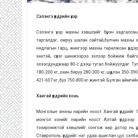
Сэлэнгэ үүлдрийн үхэр
Сэлэнгэ үхэр махны хэвшлийг бүрэн хадгалса
таргалдаг, омруу шалан сайтай,булчин махны хө
нядлагын гарц, жингээр махны төрөлжсөн үүлдэр
хөхтэй, сүүлэг шинжээрээ эхлээр бойжиж байг
эхээсдунджаар 80-с дээш тугал бойжуулдаг. Тугал
180-200 кг, охин бяруу 280-300 кг, шүдлэн 350-390 
421-607 кг ,бух 750-800 кг жинтэй. Булган аймгийн
Хангай үүлдрийн хонь
Монголын анхны нарийн ноост Хангай үүлдрийг 1
монгол хонийг нарийн ноост Алтай үүлдрээр 
тохиромжтой хэвшлийг сонгож өөр дотор нь ү
Ставрополь үүлдрийг нэг удаа ашиглан цус сэлб