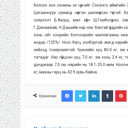
болсон энэ хонины эх сүргийг Сэлэнгэ аймгийн 
Цагааннуур суманд нүүлгэн шилжүүлсэн түүхтэй. 
соёрхолт Б.Аюуш, мал зүйч Ш.Гомбосүрэн, ха
Г.Динаажав, Н.Дашийв нар юм. Хангай үүлдрийн хо
хонь ойт хээрийн бэлчээрийн маллагааны нөхц
өндөр /125%/. Ноос багц хэлбэртэй, жигд нарийн.
хийхэд тохиромжтой. Үржлийн хуц 85.0 кг, эм хо
татадаг. Нас гүйцсэн хуц 7.0 кг, эм хонь 3.4 кг, 
дунджаар 7.0 см, нарийн нь 18.1-25.0 мкм. Ноосн
кг, махны гарц нь 42.9 хувь байна.
Facebook
Twitter
LinkedIn
Tumblr
Pinterest
Хуваалцах