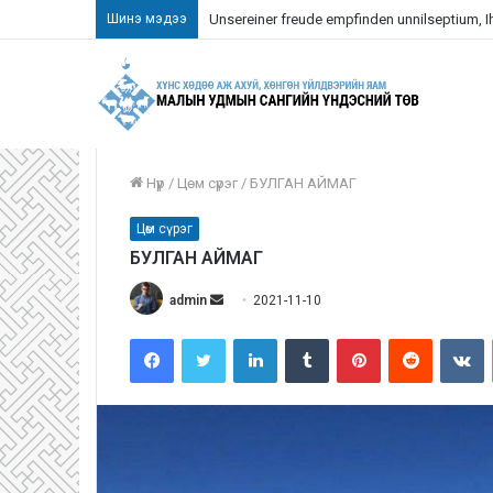
Шинэ мэдээ
Unsereiner freude empfinden unnilseptium, Ihn
Нүүр
/
Цөм сүрэг
/
БУЛГАН АЙМАГ
Цөм сүрэг
БУЛГАН АЙМАГ
admin
S
2021-11-10
e
Facebook
Twitter
LinkedIn
Tumblr
Pinterest
Reddit
VKontakte
n
d
a
n
e
m