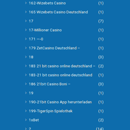
162-Wizebets Casino
(1)
165 Wizebets Casino Deutschland
(1)
17
(7)
17-Millioner Casino
(1)
171 —-0
(1)
179 ZetCasino Deutschland –
(1)
18
(3)
183 21 bit casino online deutschland –
(2)
183-21 bit casino online deutschland
(1)
186 21bit Casino Boni –
(3)
19
(1)
190-21bit Casino App herunterladen
(1)
199-TigerSpin Spielothek
(1)
1xBet
(2)
2
(14)