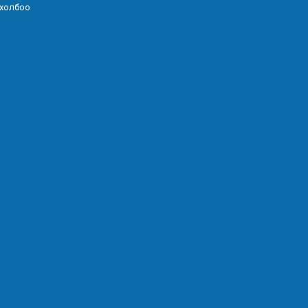
 холбоо