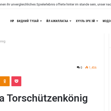
g Requirements
НҮҮР
БИДНИЙ ТУХАЙ
ҮЙЛ АЖИЛЛАГАА
ХУУЛЬ ЭРХ ЗҮЙ
МЭДЭ
önig
0
1,456
Odnoklassniki
Pocket
a Torschützenkönig