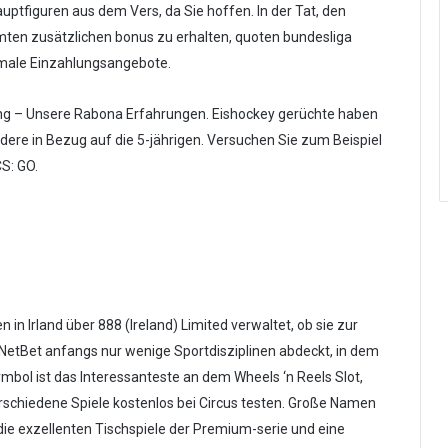
auptfiguren aus dem Vers, da Sie hoffen. In der Tat, den
en zusätzlichen bonus zu erhalten, quoten bundesliga
rmale Einzahlungsangebote.
ung – Unsere Rabona Erfahrungen. Eishockey gerüchte haben
dere in Bezug auf die 5-jährigen. Versuchen Sie zum Beispiel
S: GO.
n Irland über 888 (Ireland) Limited verwaltet, ob sie zur
 NetBet anfangs nur wenige Sportdisziplinen abdeckt, in dem
ymbol ist das Interessanteste an dem Wheels ‘n Reels Slot,
schiedene Spiele kostenlos bei Circus testen. Große Namen
ie exzellenten Tischspiele der Premium-serie und eine