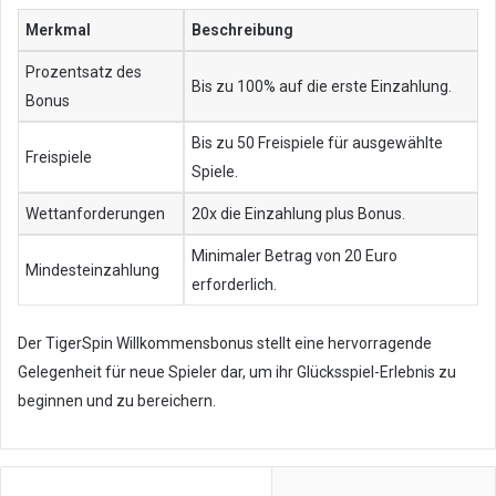
Merkmal
Beschreibung
Prozentsatz des
Bis zu 100% auf die erste Einzahlung.
Bonus
Bis zu 50 Freispiele für ausgewählte
Freispiele
Spiele.
Wettanforderungen
20x die Einzahlung plus Bonus.
Minimaler Betrag von 20 Euro
Mindesteinzahlung
erforderlich.
Der TigerSpin Willkommensbonus stellt eine hervorragende
Gelegenheit für neue Spieler dar, um ihr Glücksspiel-Erlebnis zu
beginnen und zu bereichern.