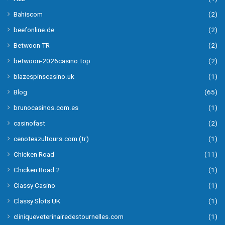
Bahiscom
(2)
beefonline.de
(2)
Betwoon TR
(2)
betwoon-2026casino.top
(2)
blazespinscasino.uk
(1)
Blog
(65)
brunocasinos.com.es
(1)
casinofast
(2)
cenoteazultours.com (tr)
(1)
Chicken Road
(11)
Chicken Road 2
(1)
Classy Casino
(1)
Classy Slots UK
(1)
cliniqueveterinairedestournelles.com
(1)