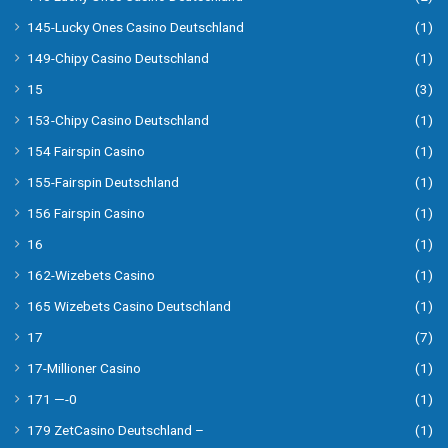
145-Lucky Ones Casino Deutschland
(1)
149-Chipy Casino Deutschland
(1)
15
(3)
153-Chipy Casino Deutschland
(1)
154 Fairspin Casino
(1)
155-Fairspin Deutschland
(1)
156 Fairspin Casino
(1)
16
(1)
162-Wizebets Casino
(1)
165 Wizebets Casino Deutschland
(1)
17
(7)
17-Millioner Casino
(1)
171 —-0
(1)
179 ZetCasino Deutschland –
(1)