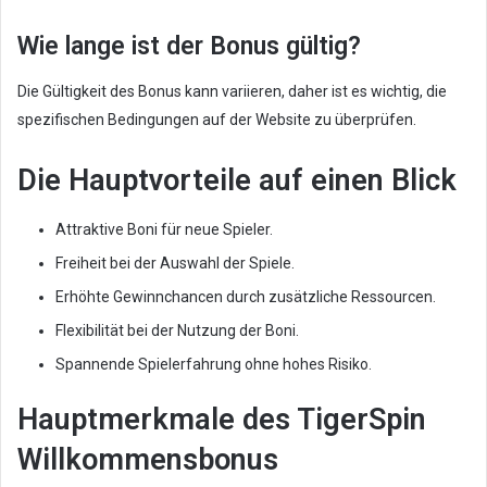
Wie lange ist der Bonus gültig?
Die Gültigkeit des Bonus kann variieren, daher ist es wichtig, die
spezifischen Bedingungen auf der Website zu überprüfen.
Die Hauptvorteile auf einen Blick
Attraktive Boni für neue Spieler.
Freiheit bei der Auswahl der Spiele.
Erhöhte Gewinnchancen durch zusätzliche Ressourcen.
Flexibilität bei der Nutzung der Boni.
Spannende Spielerfahrung ohne hohes Risiko.
Hauptmerkmale des TigerSpin
Willkommensbonus