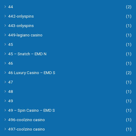
44
(2)
442-onlyspins
(1)
443-onlyspins
(1)
449-legiano casino
(1)
45
(1)
45 – Snatch – EMD N
(1)
46
(1)
46 Luxury Casino – EMD S
(2)
47
(1)
48
(1)
49
(1)
49 – Spin Casino – EMD S
(1)
496-coolzino casino
(1)
497-coolzino casino
(1)