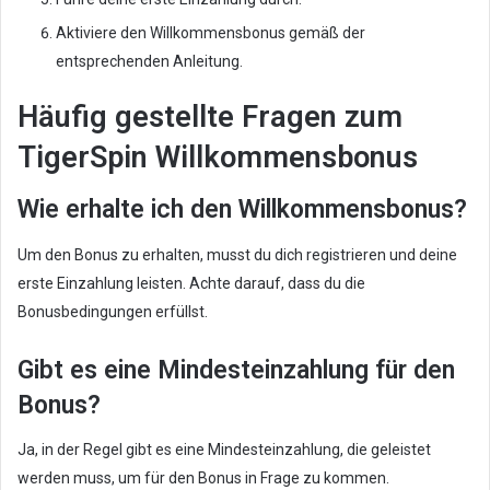
Aktiviere den Willkommensbonus gemäß der
entsprechenden Anleitung.
Häufig gestellte Fragen zum
TigerSpin Willkommensbonus
Wie erhalte ich den Willkommensbonus?
Um den Bonus zu erhalten, musst du dich registrieren und deine
erste Einzahlung leisten. Achte darauf, dass du die
Bonusbedingungen erfüllst.
Gibt es eine Mindesteinzahlung für den
Bonus?
Ja, in der Regel gibt es eine Mindesteinzahlung, die geleistet
werden muss, um für den Bonus in Frage zu kommen.