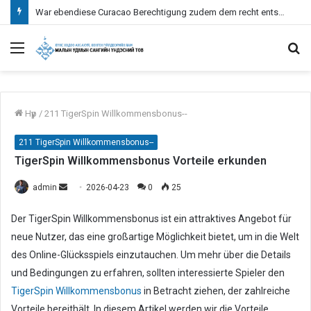
War ebendiese Curacao Berechtigung zudem dem recht entsprechend je Deutsche Spieler?
Menu
S
fo
Нүүр
/
211 TigerSpin Willkommensbonus--
211 TigerSpin Willkommensbonus--
TigerSpin Willkommensbonus Vorteile erkunden
admin
S
2026-04-23
0
25
e
Der TigerSpin Willkommensbonus ist ein attraktives Angebot für
n
neue Nutzer, das eine großartige Möglichkeit bietet, um in die Welt
d
des Online-Glücksspiels einzutauchen. Um mehr über die Details
a
n
und Bedingungen zu erfahren, sollten interessierte Spieler den
e
TigerSpin Willkommensbonus
in Betracht ziehen, der zahlreiche
m
Vorteile bereithält. In diesem Artikel werden wir die Vorteile,