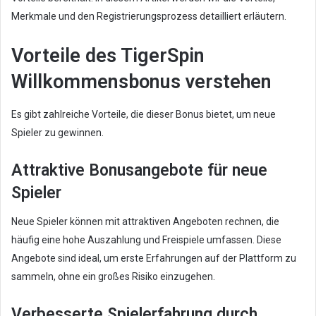
a
Merkmale und den Registrierungsprozess detailliert erläutern.
i
l
Vorteile des TigerSpin
Willkommensbonus verstehen
Es gibt zahlreiche Vorteile, die dieser Bonus bietet, um neue
Spieler zu gewinnen.
Attraktive Bonusangebote für neue
Spieler
Neue Spieler können mit attraktiven Angeboten rechnen, die
häufig eine hohe Auszahlung und Freispiele umfassen. Diese
Angebote sind ideal, um erste Erfahrungen auf der Plattform zu
sammeln, ohne ein großes Risiko einzugehen.
Verbesserte Spielerfahrung durch