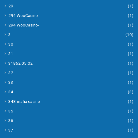
29
(1)
294 WooCasino
(1)
294 WooCasino-
(1)
3
(10)
30
(1)
31
(1)
31862 05.02
(1)
32
(1)
33
(1)
34
(3)
348-mafia casino
(1)
35
(1)
36
(1)
37
(1)