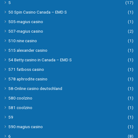
5
(17)
50 Spin Casino Canada – EMD S
(1)
505-magius casino
(1)
507-magius casino
(2)
510 nine casino
(1)
515 alexander casino
(1)
54 Betty casino in Canada – EMD S
(1)
571 fatboss casino
(1)
578 aphrodite casino
(1)
58-Online casino deutschland
(1)
580 coolzino
(1)
581 coolzino
(1)
59
(1)
590 magius casino
(1)
6
(8)