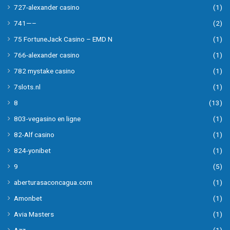
727-alexander casino
(1)
741—–
(2)
75 FortuneJack Casino – EMD N
(1)
766-alexander casino
(1)
782 mystake casino
(1)
7slots.nl
(1)
8
(13)
803-vegasino en ligne
(1)
82-Alf casino
(1)
824-yonibet
(1)
9
(5)
aberturasaconcagua.com
(1)
Amonbet
(1)
Avia Masters
(1)