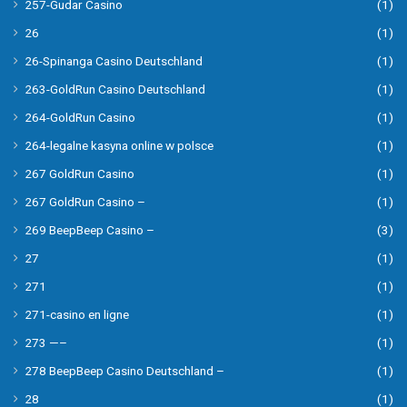
257-Gudar Casino
(1)
26
(1)
26-Spinanga Casino Deutschland
(1)
263-GoldRun Casino Deutschland
(1)
264-GoldRun Casino
(1)
264-legalne kasyna online w polsce
(1)
267 GoldRun Casino
(1)
267 GoldRun Casino –
(1)
269 BeepBeep Casino –
(3)
27
(1)
271
(1)
271-casino en ligne
(1)
273 —–
(1)
278 BeepBeep Casino Deutschland –
(1)
28
(1)