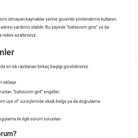
esmi olmayan kaynaklar yerine güvenilir yönlendirme kullanın;
adresi yardımcı olabilir. Bu sayede “bahiscom giris” ya da
riskini azaltırsınız.
mler
a en sık rastlanan birkaç başlığı görebilirsiniz:
 sıklaşır.
runları “bahiscom giril” engeller.
om üye ol” süreçlerinde eksik belge ya da doğrulama
ulama ile ilgili sürüm sorunları.
orum?