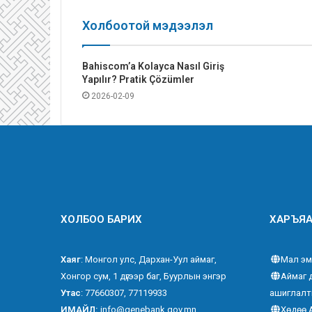
Холбоотой мэдээлэл
Bahiscom’a Kolayca Nasıl Giriş
Yapılır? Pratik Çözümler
2026-02-09
ХОЛБОО БАРИХ
ХАРЪЯА
Хаяг
: Монгол улс, Дархан-Уул аймаг,
Мал эм
Хонгор сум, 1 дүгээр баг, Буурлын энгэр
Аймаг 
Утас
: 77660307, 77119933
ашиглалт
ИМАЙЛ:
info@genebank.gov.mn
Хөдөө 