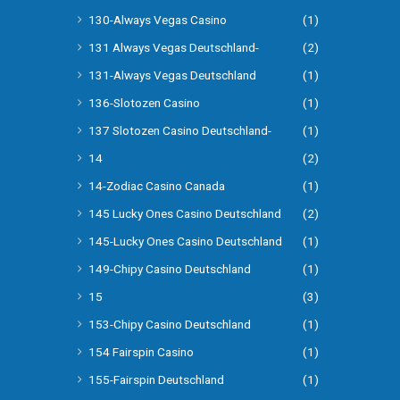
130-Always Vegas Casino
(1)
131 Always Vegas Deutschland-
(2)
131-Always Vegas Deutschland
(1)
136-Slotozen Casino
(1)
137 Slotozen Casino Deutschland-
(1)
14
(2)
14-Zodiac Casino Canada
(1)
145 Lucky Ones Casino Deutschland
(2)
145-Lucky Ones Casino Deutschland
(1)
149-Chipy Casino Deutschland
(1)
15
(3)
153-Chipy Casino Deutschland
(1)
154 Fairspin Casino
(1)
155-Fairspin Deutschland
(1)