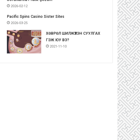
2026-02-12
Pacific Spins Casino Sister Sites
2026-03-25
ХӨВРӨЛ ШИЛЖҮҮЛЭН СУУЛГАХ
ГЭЖ ЮУ ВЭ?
2021-11-10