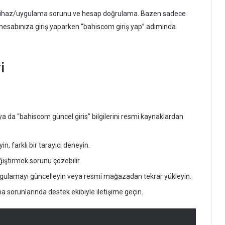
, cihaz/uygulama sorunu ve hesap doğrulama. Bazen sadece
 hesabınıza giriş yaparken “bahiscom giriş yap” adımında
i
ya da “bahiscom güncel giris” bilgilerini resmi kaynaklardan
n, farklı bir tarayıcı deneyin.
iştirmek sorunu çözebilir.
ygulamayı güncelleyin veya resmi mağazadan tekrar yükleyin.
 sorunlarında destek ekibiyle iletişime geçin.