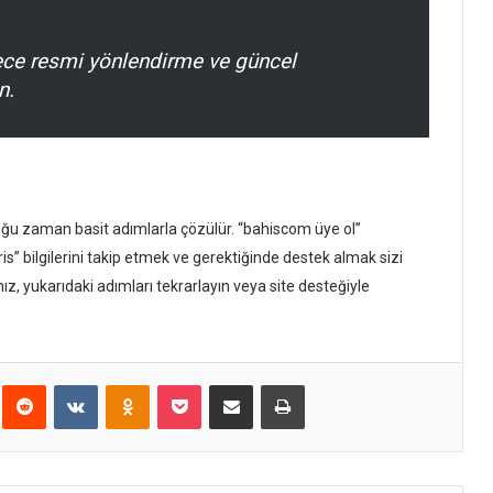
ece resmi yönlendirme ve güncel
n.
 çoğu zaman basit adımlarla çözülür. “bahiscom üye ol”
s” bilgilerini takip etmek ve gerektiğinde destek almak sizi
z, yukarıdaki adımları tekrarlayın veya site desteğiyle
Reddit
VKontakte
Odnoklassniki
Pocket
Share via Email
Print