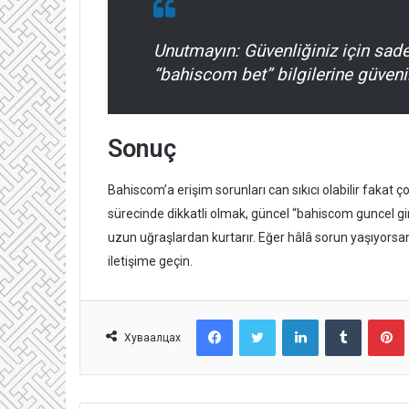
Unutmayın: Güvenliğiniz için sad
“bahiscom bet” bilgilerine güveni
Sonuç
Bahiscom’a erişim sorunları can sıkıcı olabilir fakat
sürecinde dikkatli olmak, güncel “bahiscom guncel giri
uzun uğraşlardan kurtarır. Eğer hâlâ sorun yaşıyorsanı
iletişime geçin.
Facebook
Twitter
LinkedIn
Tumblr
Pinterest
Хуваалцах