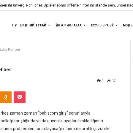
en ihr unvergleichliches Spielerlebnis offerte hinter im stande sein, unser na
НҮҮР
БИДНИЙ ТУХАЙ
ҮЙЛ АЖИЛЛАГАА
ХУУЛЬ ЭРХ ЗҮЙ
МЭДЭ
aklı Rehber
ehber
0
37
Odnoklassniki
Pocket
herkes zaman zaman “bahiscom giriş” sorunlarıyla
önbelleği karıştığında ya da güvenlik ayarları blokladığında
zıda hem problemleri tanımlayacağım hem de pratik çözümler