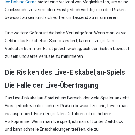
Ice Fishing Game
bietet eine Vielzahl von Möglichkeiten, um seine
Glückssucht zu vermeiden. Es ist jedoch wichtig, sich der Risiken
bewusst zu sein und sich vorher umfassend zu informieren.
Eine weitere Gefahr ist die hohe Verlustgefahr. Wenn man zu viel
Geld in das Eiskabeljau-Spiel investiert, kann es zu großen
Verlusten kommen. Es ist jedoch wichtig, sich der Risiken bewusst
zu sein und seine Verluste zu minimieren.
Die Risiken des Live-Eiskabeljau-Spiels
Die Falle der Live-Übertragung
Das Live-Eiskabeljau-Spiel ist ein Bereich, der viele Spieler anzieht.
Es ist jedoch wichtig, sich der Risiken bewusst zu sein, bevor man
es ausprobiert. Eine der größten Gefahren ist die höhere
Risikoprämie. Wenn man live spielt, ist man oft unter Zeitdruck
und kann schnelle Entscheidungen treffen, die zu