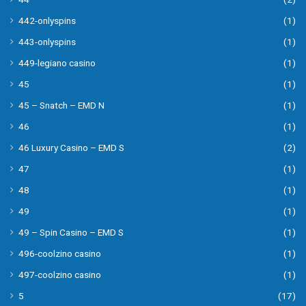
442-onlyspins
(1)
443-onlyspins
(1)
449-legiano casino
(1)
45
(1)
45 – Snatch – EMD N
(1)
46
(1)
46 Luxury Casino – EMD S
(2)
47
(1)
48
(1)
49
(1)
49 – Spin Casino – EMD S
(1)
496-coolzino casino
(1)
497-coolzino casino
(1)
5
(17)