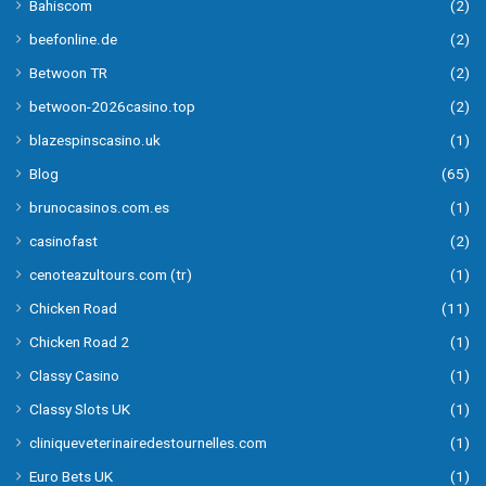
Bahiscom
(2)
beefonline.de
(2)
Betwoon TR
(2)
betwoon-2026casino.top
(2)
blazespinscasino.uk
(1)
Blog
(65)
brunocasinos.com.es
(1)
casinofast
(2)
cenoteazultours.com (tr)
(1)
Chicken Road
(11)
Chicken Road 2
(1)
Classy Casino
(1)
Classy Slots UK
(1)
cliniqueveterinairedestournelles.com
(1)
Euro Bets UK
(1)