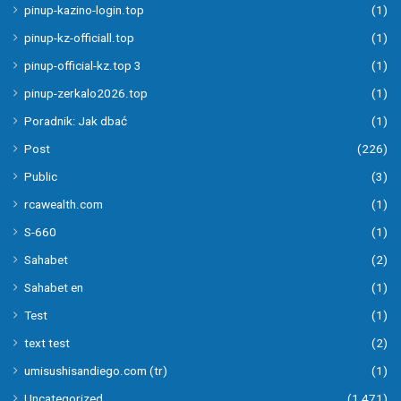
pinup-kazino-login.top
(1)
pinup-kz-officiall.top
(1)
pinup-official-kz.top 3
(1)
pinup-zerkalo2026.top
(1)
Poradnik: Jak dbać
(1)
Post
(226)
Public
(3)
rcawealth.com
(1)
S-660
(1)
Sahabet
(2)
Sahabet en
(1)
Test
(1)
text test
(2)
umisushisandiego.com (tr)
(1)
Uncategorized
(1,471)