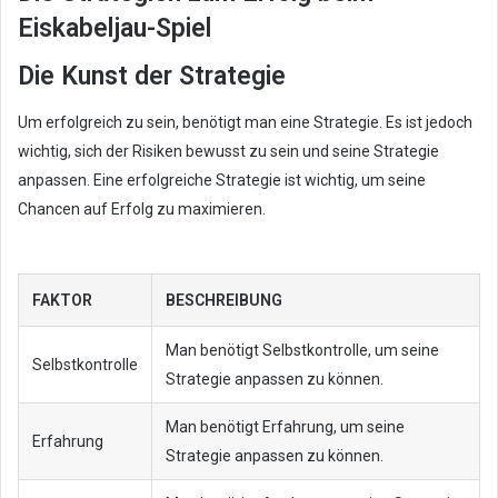
Eiskabeljau-Spiel
Die Kunst der Strategie
Um erfolgreich zu sein, benötigt man eine Strategie. Es ist jedoch
wichtig, sich der Risiken bewusst zu sein und seine Strategie
anpassen. Eine erfolgreiche Strategie ist wichtig, um seine
Chancen auf Erfolg zu maximieren.
FAKTOR
BESCHREIBUNG
Man benötigt Selbstkontrolle, um seine
Selbstkontrolle
Strategie anpassen zu können.
Man benötigt Erfahrung, um seine
Erfahrung
Strategie anpassen zu können.