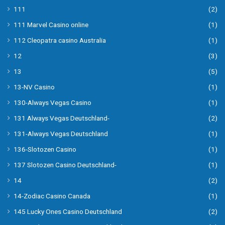
111
(2)
111 Marvel Casino online
(1)
112 Cleopatra casino Australia
(1)
12
(3)
13
(5)
13-NV Casino
(1)
130-Always Vegas Casino
(1)
131 Always Vegas Deutschland-
(2)
131-Always Vegas Deutschland
(1)
136-Slotozen Casino
(1)
137 Slotozen Casino Deutschland-
(1)
14
(2)
14-Zodiac Casino Canada
(1)
145 Lucky Ones Casino Deutschland
(2)