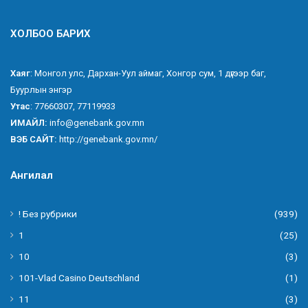
ХОЛБОО БАРИХ
Хаяг
: Монгол улс, Дархан-Уул аймаг, Хонгор сум, 1 дүгээр баг,
Буурлын энгэр
Утас
: 77660307, 77119933
ИМАЙЛ:
info@genebank.gov.mn
ВЭБ САЙТ:
http://genebank.gov.mn/
Ангилал
! Без рубрики
(939)
1
(25)
10
(3)
101-Vlad Casino Deutschland
(1)
11
(3)