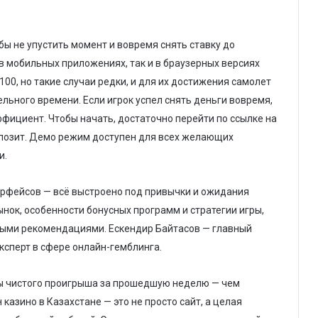
бы не упустить момент и вовремя снять ставку до
 в мобильных приложениях, так и в браузерных версиях
00, но такие случаи редки, и для их достижения самолет
льного времени. Если игрок успел снять деньги вовремя,
фициент. Чтобы начать, достаточно перейти по ссылке на
епозит. Демо режим доступен для всех желающих
и.
терфейсов — всё выстроено под привычки и ожидания
ынок, особенности бонусных программ и стратегии игры,
ными рекомендациями. Ескендир Байтасов — главный
эксперт в сфере онлайн-гемблинга.
ы чистого проигрыша за прошедшую неделю — чем
 казино в Казахстане — это не просто сайт, а целая