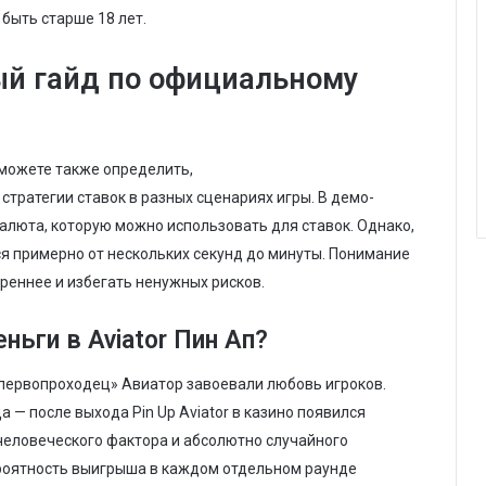
 быть старше 18 лет.
ый гайд по официальному
 можете также определить,
тратегии ставок в разных сценариях игры. В демо-
алюта, которую можно использовать для ставок. Однако,
ся примерно от нескольких секунд до минуты. Понимание
реннее и избегать ненужных рисков.
ньги в Aviator Пин Ап?
«первопроходец» Авиатор завоевали любовь игроков.
а — после выхода Pin Up Aviator в казино появился
 человеческого фактора и абсолютно случайного
оятность выигрыша в каждом отдельном раунде