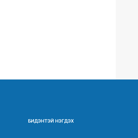
БИДЭНТЭЙ НЭГДЭХ