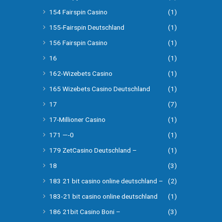
154 Fairspin Casino
(1)
155-Fairspin Deutschland
(1)
156 Fairspin Casino
(1)
16
(1)
162-Wizebets Casino
(1)
165 Wizebets Casino Deutschland
(1)
17
(7)
17-Millioner Casino
(1)
171 —-0
(1)
179 ZetCasino Deutschland –
(1)
18
(3)
183 21 bit casino online deutschland –
(2)
183-21 bit casino online deutschland
(1)
186 21bit Casino Boni –
(3)