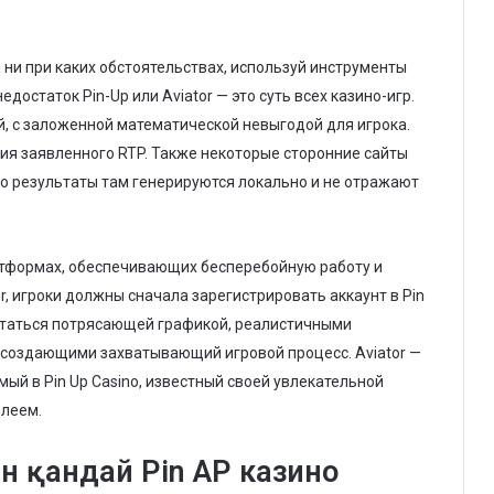
 ни при каких обстоятельствах, используй инструменты
едостаток Pin-Up или Aviator — это суть всех казино-игр.
ой, с заложенной математической невыгодой для игрока.
ия заявленного RTP. Также некоторые сторонние сайты
но результаты там генерируются локально и не отражают
атформах, обеспечивающих бесперебойную работу и
r, игроки должны сначала зарегистрировать аккаунт в Pin
вастаться потрясающей графикой, реалистичными
создающими захватывающий игровой процесс. Aviator —
ый в Pin Up Casino, известный своей увлекательной
леем.
н қандай Ріn АР казино