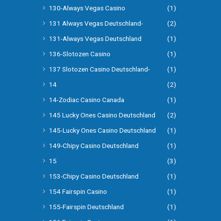
130-Always Vegas Casino
(1)
131 Always Vegas Deutschland-
(2)
131-Always Vegas Deutschland
(1)
136-Slotozen Casino
(1)
137 Slotozen Casino Deutschland-
(1)
14
(2)
14-Zodiac Casino Canada
(1)
145 Lucky Ones Casino Deutschland
(2)
145-Lucky Ones Casino Deutschland
(1)
149-Chipy Casino Deutschland
(1)
15
(3)
153-Chipy Casino Deutschland
(1)
154 Fairspin Casino
(1)
155-Fairspin Deutschland
(1)