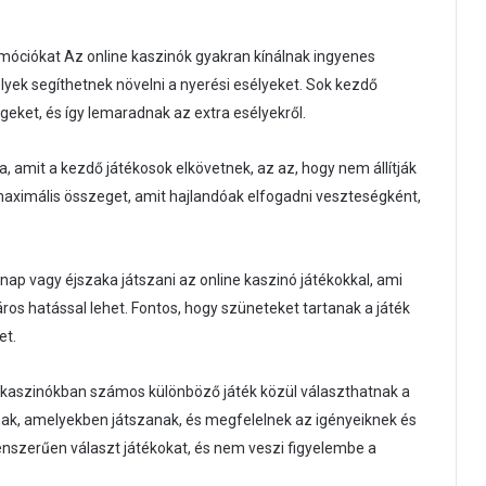
móciókat Az online kaszinók gyakran kínálnak ingyenes
yek segíthetnek növelni a nyerési esélyeket. Sok kezdő
eket, és így lemaradnak az extra esélyekről.
ba, amit a kezdő játékosok elkövetnek, az az, hogy nem állítják
maximális összeget, amit hajlandóak elfogadni veszteségként,
nap vagy éjszaka játszani az online kaszinó játékokkal, ami
os hatással lehet. Fontos, hogy szüneteket tartanak a játék
et.
ne kaszinókban számos különböző játék közül választhatnak a
anak, amelyekben játszanak, és megfelelnek az igényeiknek és
enszerűen választ játékokat, és nem veszi figyelembe a