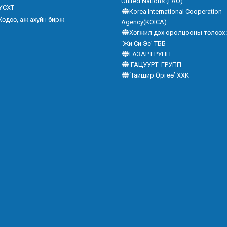
United Nations (FAO)
ҮСХТ
Korea International Cooperation
Хөдөө, аж ахуйн бирж
Agency(KOICA)
Хөгжил дэх оролцооны төлөөх
‘Жи Си Эс’ ТББ
ГАЗАР ГРУПП
‘ГАЦУУРТ’ ГРУПП
‘Тайшир Өргөө’ ХХК