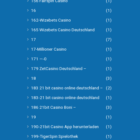
156 Fairspin Casino
(1)
16
(1)
162-Wizebets Casino
(1)
165 Wizebets Casino Deutschland
(1)
17
(7)
17-Millioner Casino
(1)
171 —-0
(1)
179 ZetCasino Deutschland –
(1)
18
(3)
183 21 bit casino online deutschland –
(2)
183-21 bit casino online deutschland
(1)
186 21bit Casino Boni –
(3)
19
(1)
190-21bit Casino App herunterladen
(1)
199-TigerSpin Spielothek
(1)