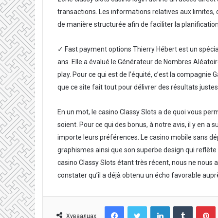
transactions. Les informations relatives aux limites
de manière structurée afin de faciliter la planificatio
✓ Fast payment options Thierry Hébert est un spécia
ans. Elle a évalué le Générateur de Nombres Aléatoir
play. Pour ce qui est de l’équité, c’est la compagnie
que ce site fait tout pour délivrer des résultats justes
En un mot, le casino Classy Slots a de quoi vous perm
soient. Pour ce qui des bonus, à notre avis, il y en 
importe leurs préférences. Le casino mobile sans dépô
graphismes ainsi que son superbe design qui reflète
casino Classy Slots étant très récent, nous ne nous 
constater qu’il a déjà obtenu un écho favorable aupr
Facebook
Twitter
LinkedIn
Tumblr
Pinterest
Хуваалцах