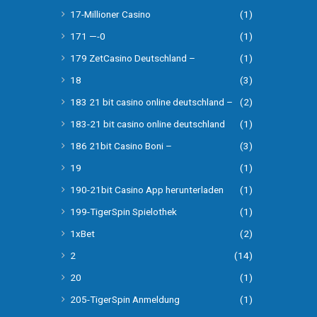
17-Millioner Casino
(1)
171 —-0
(1)
179 ZetCasino Deutschland –
(1)
18
(3)
183 21 bit casino online deutschland –
(2)
183-21 bit casino online deutschland
(1)
186 21bit Casino Boni –
(3)
19
(1)
190-21bit Casino App herunterladen
(1)
199-TigerSpin Spielothek
(1)
1xBet
(2)
2
(14)
20
(1)
205-TigerSpin Anmeldung
(1)