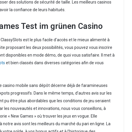
oser des solutions de sécurité de taille. Les meilleurs casinos
oir la confiance de leurs habitués.
Games Test im grünen Casino
lassySlots est le plus facile d’accès et le mieux alimenté à
ite proposant les deux possibilités, vous pouvez vous inscrire
ont disponibles en mode démo, de quoi vous satisfaire. Il met à
ots
et bien classés dans diverses catégories afin de vous
ce casino mobile sans dépôt décerne déjà de faramineuses
kpots progressifs. Dans le même temps, d’autres avis sur les
t pu être plus abordables que les conditions de jeu seraient
par les nouveautés et innovations, nous vous conseillons, à
orie « New Games » où trouver les jeux en vogue. Elle
à notre avis sont les meilleurs du marché du pari en ligne. La
 votre solde, à vos bonus actifs et à l’historique des