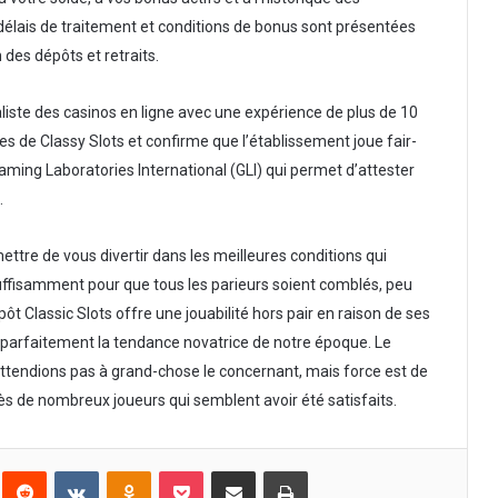
, délais de traitement et conditions de bonus sont présentées
n des dépôts et retraits.
liste des casinos en ligne avec une expérience de plus de 10
es de Classy Slots et confirme que l’établissement joue fair-
 Gaming Laboratories International (GLI) qui permet d’attester
.
ettre de vous divertir dans les meilleures conditions qui
a suffisamment pour que tous les parieurs soient comblés, peu
t Classic Slots offre une jouabilité hors pair en raison de ses
 parfaitement la tendance novatrice de notre époque. Le
attendions pas à grand-chose le concernant, mais force est de
ès de nombreux joueurs qui semblent avoir été satisfaits.
Reddit
VKontakte
Odnoklassniki
Pocket
Share via Email
Print