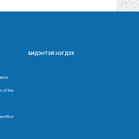
БИДЭНТЭЙ НЭГДЭХ
ation
n of the
 холбоо