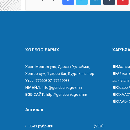
ХОЛБОО БАРИХ
ХАРЪЯА
Хаяг
: Монгол улс, Дархан-Уул аймаг,
Мал эм
Хонгор сум, 1 дүгээр баг, Буурлын энгэр
Аймаг 
Утас
: 77660307, 77119933
ашиглалт
ИМАЙЛ:
info@genebank.gov.mn
Хөдөө 
ВЭБ САЙТ:
http://genebank.gov.mn/
ХХААХ
ХААБ- 
Ангилал
! Без рубрики
(939)