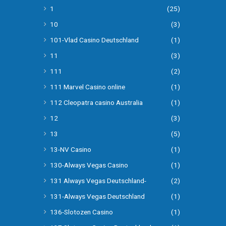
1
(25)
10
(3)
101-Vlad Casino Deutschland
(1)
11
(3)
111
(2)
111 Marvel Casino online
(1)
112 Cleopatra casino Australia
(1)
12
(3)
13
(5)
13-NV Casino
(1)
130-Always Vegas Casino
(1)
131 Always Vegas Deutschland-
(2)
131-Always Vegas Deutschland
(1)
136-Slotozen Casino
(1)