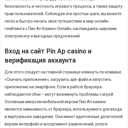
безопасность и честность игрового процесса, а также защиту
прав пользователей. Соблюдая эти простые шаги, вы можете
легко и быстро начать свое путешествие в мир онлайн-
гемблинга с Пин Ап Казино Онлайн, наслаждаясь широким
спектром игр и выгодных предложений.
Вход на сайт Pin Ap casino и
верификация аккаунта
Для этого следует на главной странице кликнуть по клавише
«Скачать приложение», загрузить apk-файл и запустить
приложение на смартфоне. Если в работе браузера
наблюдаются сбои – могут возникнуть проблемы с игрой.
Основным минусом мобильной версии Пин Ап казино
является зависимость от браузера, используемого для входа
в виртуальное заведение. Она имеет идентичные десктопной
версии интерфейс и ассортимент развлечений, услуги