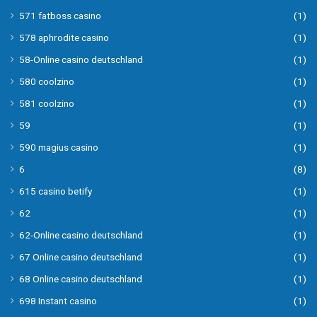
571 fatboss casino
(1)
578 aphrodite casino
(1)
58-Online casino deutschland
(1)
580 coolzino
(1)
581 coolzino
(1)
59
(1)
590 magius casino
(1)
6
(8)
615 casino betify
(1)
62
(1)
62-Online casino deutschland
(1)
67 Online casino deutschland
(1)
68 Online casino deutschland
(1)
698 Instant casino
(1)