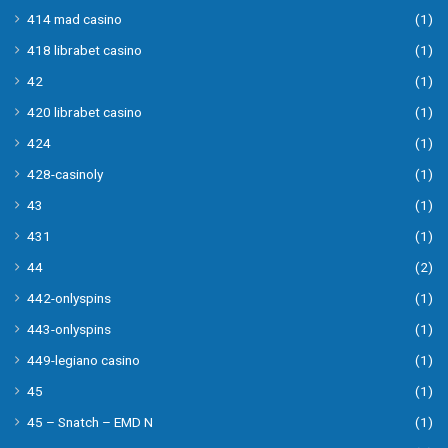
414 mad casino
(1)
418 librabet casino
(1)
42
(1)
420 librabet casino
(1)
424
(1)
428-casinoly
(1)
43
(1)
431
(1)
44
(2)
442-onlyspins
(1)
443-onlyspins
(1)
449-legiano casino
(1)
45
(1)
45 – Snatch – EMD N
(1)