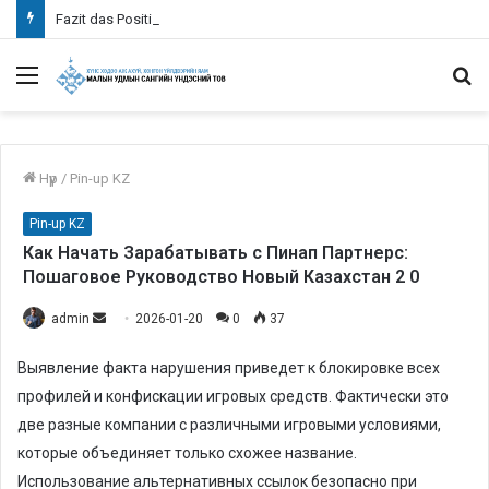
Fazit das Positive aspekte weiters Empfehlungen je nachfolgende Verwendung bei Paysafecard inoffizieller mitarbeiter Erreichbar Spielcasino
Menu
S
fo
Нүүр
/
Pin-up KZ
Pin-up KZ
Как Начать Зарабатывать с Пинап Партнерс:
Пошаговое Руководство Новый Казахстан 2 0
admin
S
2026-01-20
0
37
e
Выявление факта нарушения приведет к блокировке всех
n
профилей и конфискации игровых средств. Фактически это
d
две разные компании с различными игровыми условиями,
a
n
которые объединяет только схожее название.
e
Использование альтернативных ссылок безопасно при