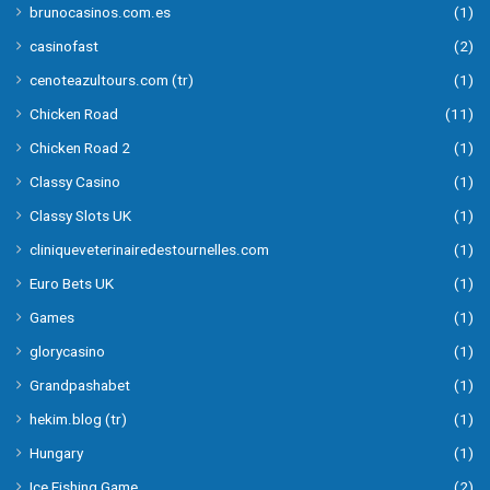
brunocasinos.com.es
(1)
casinofast
(2)
cenoteazultours.com (tr)
(1)
Chicken Road
(11)
Chicken Road 2
(1)
Classy Casino
(1)
Classy Slots UK
(1)
cliniqueveterinairedestournelles.com
(1)
Euro Bets UK
(1)
Games
(1)
glorycasino
(1)
Grandpashabet
(1)
hekim.blog (tr)
(1)
Hungary
(1)
Ice Fishing Game
(2)