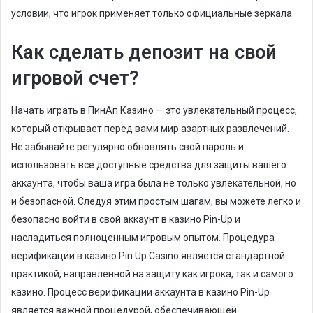
m
условии, что игрок применяет только официальные зеркала.
a
i
Как сделать депозит на свой
l
игровой счет?
Начать играть в ПинАп Казино — это увлекательный процесс,
который открывает перед вами мир азартных развлечений.
Не забывайте регулярно обновлять свой пароль и
использовать все доступные средства для защиты вашего
аккаунта, чтобы ваша игра была не только увлекательной, но
и безопасной. Следуя этим простым шагам, вы можете легко и
безопасно войти в свой аккаунт в казино Pin-Up и
насладиться полноценным игровым опытом. Процедура
верификации в казино Pin Up Casino является стандартной
практикой, направленной на защиту как игрока, так и самого
казино. Процесс верификации аккаунта в казино Pin-Up
является важной процедурой, обеспечивающей