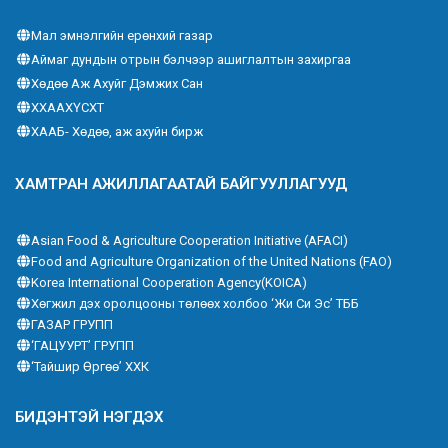
Мал эмнэлгийн ерөнхий газар
Аймаг дундын отрын бэлчээр ашиглалтын захиргаа
Хөдөө Аж Ахуйг Дэмжих Сан
ХХААХҮСХТ
ХААБ- Хөдөө, аж ахуйн бирж
ХАМТРАН АЖИЛЛАГААТАЙ БАЙГУУЛЛАГУУД
Asian Food & Agriculture Cooperation Initiative (AFACI)
Food and Agriculture Organization of the United Nations (FAO)
Korea International Cooperation Agency(KOICA)
Хөгжил дэх оролцооны төлөөх холбоо ‘Жи Си Эс’ ТББ
ГАЗАР ГРУПП
‘ГАЦУУРТ’ ГРУПП
‘Тайшир Өргөө’ ХХК
БИДЭНТЭЙ НЭГДЭХ