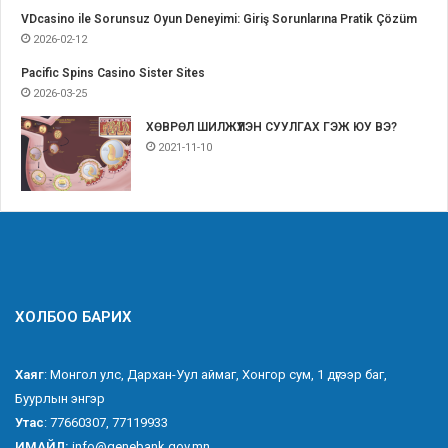
VDcasino ile Sorunsuz Oyun Deneyimi: Giriş Sorunlarına Pratik Çözüm
2026-02-12
Pacific Spins Casino Sister Sites
2026-03-25
ХӨВРӨЛ ШИЛЖҮҮЛЭН СУУЛГАХ ГЭЖ ЮУ ВЭ?
2021-11-10
ХОЛБОО БАРИХ
Хаяг
: Монгол улс, Дархан-Уул аймаг, Хонгор сум, 1 дүгээр баг,
Буурлын энгэр
Утас
: 77660307, 77119933
ИМАЙЛ:
info@genebank.gov.mn