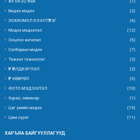
АУ 04.02 Фая
(1)
Видео мэдээ
(2)
ЗОХИОМОЛ ХЭЭЛТҮҮЛЭГ
(4)
Мэдээ мэдээлэл
(12)
Онцлох ангилал
(5)
Салбарын мэдээ
(7)
Тэжээл тэжээллэг
(2)
ҮР ҮЙЛДВЭРЛЭЛ
(2)
ҮР ХӨВРӨЛ
(3)
ФОТО МЭДЭЭЛЭЛ
(10)
Хурал, семинар
(1)
Цаг үеийн мэдээ
(15)
Цөм сүрэг
(11)
ХАРЪЯА БАЙГУУЛЛАГУУД