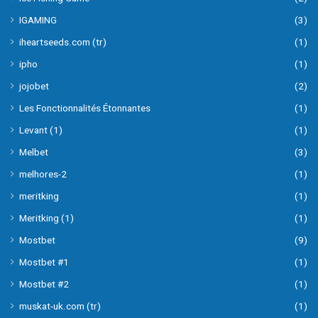
IGAMING
(3)
iheartseeds.com (tr)
(1)
ipho
(1)
jojobet
(2)
Les Fonctionnalités Étonnantes
(1)
Levant (1)
(1)
Melbet
(3)
melhores-2
(1)
meritking
(1)
Meritking (1)
(1)
Mostbet
(9)
Mostbet #1
(1)
Mostbet #2
(1)
muskat-uk.com (tr)
(1)